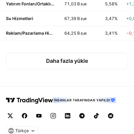
Yatırım Fonları/Ortaklık Fonları
71,03 B
5,58%
+1,
EUR
Su Hizmetleri
67,39 B
3,47%
+0,
EUR
Reklam/Pazarlama Hizmetleri
64,25 B
3,41%
−0,
EUR
Daha fazla yükle
İNSANLAR TARAFINDAN YAPILDI
Türkçe