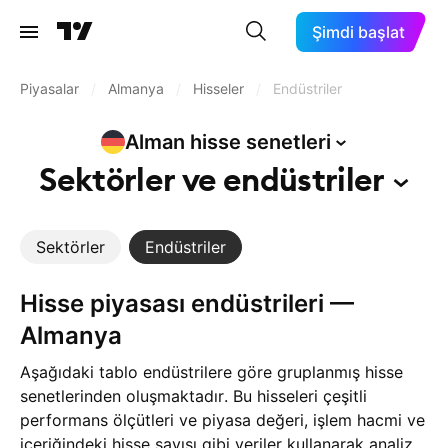
Şimdi başlat
Piyasalar
/
Almanya
/
Hisseler
/
Endüstriler
Alman hisse
senetleri
Sektörler ve
endüstriler
Sektörler
Endüstriler
Hisse piyasası endüstrileri —
Almanya
Aşağıdaki tablo endüstrilere göre gruplanmış hisse
senetlerinden oluşmaktadır. Bu hisseleri çeşitli
performans ölçütleri ve piyasa değeri, işlem hacmi ve
içeriğindeki hisse sayısı gibi veriler kullanarak analiz