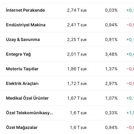
İnternet Perakende
2,74 T
0,03%
+0,
EUR
Endüstriyel Makina
2,41 T
0,94%
−0,
EUR
Uzay & Savunma
2,25 T
0,91%
+0,
EUR
Entegre Yağ
2,01 T
3,48%
+0,
EUR
Motorlu Taşıtlar
1,86 T
1,37%
−0,
EUR
Elektrik Araçları
1,72 T
2,97%
−0,
EUR
Medikal Özel Ürünler
1,67 T
1,07%
+0,
EUR
Özel Telekomünikasyon
1,6 T
0,33%
+1,
EUR
Özel Mağazalar
1,6 T
0,94%
−0,
EUR