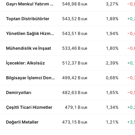
Gayrı Menkul Yatırım Ortaklıkları
546,98 B
3,27%
−0,
EUR
Toptan Distribütörler
543,52 B
1,89%
+0,
EUR
Yönetilen Sağlık Hizmeti
543,51 B
1,94%
−0,
EUR
Mühendislik ve İnşaat
533,46 B
1,80%
−0,
EUR
İçecekler: Alkolsüz
512,37 B
2,39%
+0,
EUR
Bilgisayar İşlemci Donanımı
499,42 B
0,68%
−0,
EUR
Demiryolları
482,63 B
1,65%
−0,
EUR
Çeşitli Ticari Hizmetler
479,1 B
1,34%
+0,
EUR
Değerli Metaller
473,15 B
1,21%
+3,
EUR