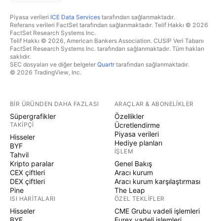
Piyasa verileri
ICE Data Services
tarafından sağlanmaktadır.
Referans verileri FactSet tarafından sağlanmaktadır. Telif Hakkı © 2026
FactSet Research Systems Inc.
Telif Hakkı © 2026, American Bankers Association. CUSIP Veri Tabanı
FactSet Research Systems Inc. tarafından sağlanmaktadır. Tüm hakları
saklıdır.
SEC dosyaları ve diğer belgeler
Quartr
tarafından sağlanmaktadır.
© 2026 TradingView, Inc.
BIR ÜRÜNDEN DAHA FAZLASI
ARAÇLAR & ABONELIKLER
Süpergrafikler
Özellikler
TAKIPÇI
Ücretlendirme
Piyasa verileri
Hisseler
Hediye planları
BYF
İŞLEM
Tahvil
Kripto paralar
Genel Bakış
CEX çiftleri
Aracı kurum
DEX çiftleri
Aracı kurum karşılaştırması
Pine
The Leap
ISI HARITALARI
ÖZEL TEKLIFLER
Hisseler
CME Grubu vadeli işlemleri
BYF
Eurex vadeli işlemleri