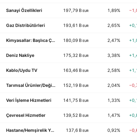
Sanayi Özellikleri
197,79 B
1,89%
−1,
EUR
Gaz Distribütörleri
193,61 B
2,65%
+0,
EUR
Kimyasallar: Başlıca Çeşitlendirilmiş
180,09 B
2,47%
+1,
EUR
Deniz Nakliye
175,32 B
3,38%
+1,
EUR
Kablo/Uydu TV
163,46 B
2,58%
+1,
EUR
Tarımsal Ürünler/Değirmencilik
152,19 B
2,04%
−0,
EUR
Veri İşleme Hizmetleri
141,75 B
1,33%
+0,
EUR
Çevresel Hizmetler
139,52 B
1,47%
+0,
EUR
Hastane/Hemşirelik Yönetimi
137,6 B
0,92%
−0,
EUR