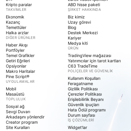
Kripto paralar
ABD hisse paketi
TAKVIMLER
ŞIRKET HAKKINDA
Ekonomik
Biz kimiz
Kazanç
Uzay görevi
Temettüler
Blog
Halka arzlar
Destek Merkezi
DIĞER ÜRÜNLER
Kariyer
Medya kiti
Haber Akışı
ÜRÜN
Portföyler
Temel Grafikler
TradingView mağazası
Getiri Eğrileri
Yatırımcılar için tarot kartları
Opsiyonlar
C63 TradeTime
Makro Haritalar
POLIÇELER VE GÜVENLIK
Pine Script®
Kullanım Koşulları
UYGULAMALAR
Feragatname
Mobil
Gizlilik Politikası
Masaüstü
Çerezler Politikası
TOPLULUK
Erişilebilirlik Beyanı
Güvenlik ipuçları
Sosyal ağ
Hata Ödül programı
Sevgi Duvarı
Durum sayfası
Arkadaşını yönlendir
İŞ ÇÖZÜMLERI
Creator program
Site Kuralları
Widget'lar