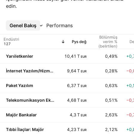
edin.
Genel Bakış
Daha Fazla
Performans
Bölünmüş
Endüstri
Pys değ
verim %
D
(belirtilen)
Yarıiletkenler
10,41 T
0,49%
+0,
EUR
İnternet Yazılım/Hizmetler
9,64 T
0,28%
−0,
EUR
Paket Yazılım
6,37 T
0,63%
+0,
EUR
Telekomunikasyon Ekipmanları
4,68 T
0,51%
−0,
EUR
Majör Bankalar
4,3 T
2,63%
−0,
EUR
Tıbbi İlaçlar: Majör
4,23 T
2,12%
+0,
EUR