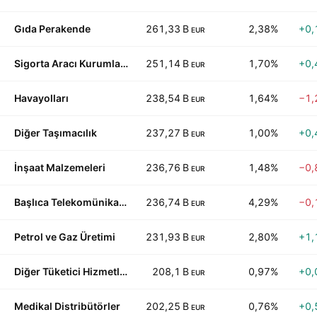
Gıda Perakende
261,33 B
2,38%
+0,
EUR
Sigorta Aracı Kurumları/Hizmetler
251,14 B
1,70%
+0,
EUR
Havayolları
238,54 B
1,64%
−1,
EUR
Diğer Taşımacılık
237,27 B
1,00%
+0,
EUR
İnşaat Malzemeleri
236,76 B
1,48%
−0,
EUR
Başlıca Telekomünikasyon
236,74 B
4,29%
−0,
EUR
Petrol ve Gaz Üretimi
231,93 B
2,80%
+1,
EUR
Diğer Tüketici Hizmetler
208,1 B
0,97%
+0,
EUR
Medikal Distribütörler
202,25 B
0,76%
+0,
EUR