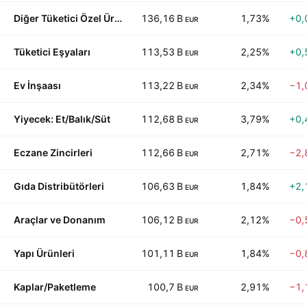
Diğer Tüketici Özel Ürünler
136,16 B
1,73%
+0,
EUR
Tüketici Eşyaları
113,53 B
2,25%
+0,
EUR
Ev İnşaası
113,22 B
2,34%
−1,
EUR
Yiyecek: Et/Balık/Süt
112,68 B
3,79%
+0,
EUR
Eczane Zincirleri
112,66 B
2,71%
−2,
EUR
Gıda Distribütörleri
106,63 B
1,84%
+2,
EUR
Araçlar ve Donanım
106,12 B
2,12%
−0,
EUR
Yapı Ürünleri
101,11 B
1,84%
−0,
EUR
Kaplar/Paketleme
100,7 B
2,91%
−1,
EUR