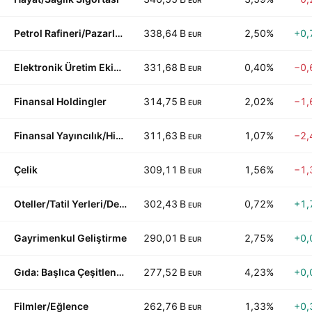
EUR
Petrol Rafineri/Pazarlama
338,64 B
2,50%
+0,
EUR
Elektronik Üretim Ekipmanları
331,68 B
0,40%
−0,
EUR
Finansal Holdingler
314,75 B
2,02%
−1,
EUR
Finansal Yayıncılık/Hizmetler
311,63 B
1,07%
−2,
EUR
Çelik
309,11 B
1,56%
−1,
EUR
Oteller/Tatil Yerleri/Deniz Hatları
302,43 B
0,72%
+1,
EUR
Gayrimenkul Geliştirme
290,01 B
2,75%
+0,
EUR
Gıda: Başlıca Çeşitlendirilmiş
277,52 B
4,23%
+0,
EUR
Filmler/Eğlence
262,76 B
1,33%
+0,
EUR