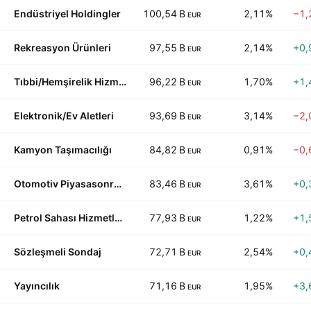
Endüstriyel Holdingler
100,54 B
2,11%
−1,
EUR
Rekreasyon Ürünleri
97,55 B
2,14%
+0,
EUR
Tıbbi/Hemşirelik Hizmetleri
96,22 B
1,70%
+1,
EUR
Elektronik/Ev Aletleri
93,69 B
3,14%
−2,
EUR
Kamyon Taşımacılığı
84,82 B
0,91%
−0,
EUR
Otomotiv Piyasasonrası
83,46 B
3,61%
+0,
EUR
Petrol Sahası Hizmetleri/Ekipman
77,93 B
1,22%
+1,
EUR
Sözleşmeli Sondaj
72,71 B
2,54%
+0,
EUR
Yayıncılık
71,16 B
1,95%
+3,
EUR