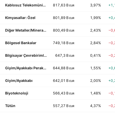
Kablosuz Telekomünikasyon
817,63 B
3,97%
+1,
EUR
Kimyasallar: Özel
801,89 B
1,99%
+0,
EUR
Diğer Metaller/Mineraller
800,49 B
2,43%
−0,
EUR
Bölgesel Bankalar
749,18 B
2,84%
−0,
EUR
Bilgisayar Çevrebirimleri
647,3 B
0,41%
−0,
EUR
Giyim/Ayakkabı Perakende
644,88 B
1,55%
+0,
EUR
Giyim/Ayakkabı
642,01 B
2,00%
+0,
EUR
Biyoteknoloji
566,43 B
1,48%
−0,
EUR
Tütün
557,27 B
4,37%
−0,
EUR