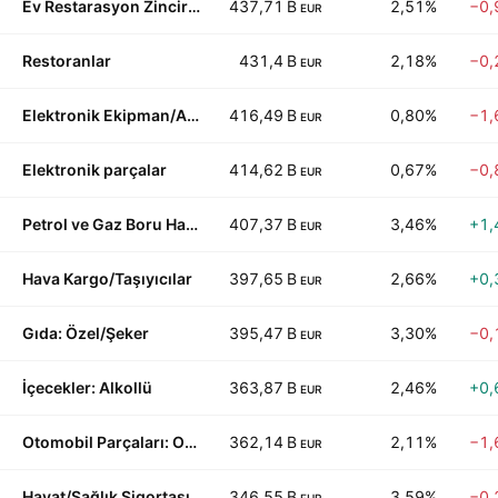
Ev Restarasyon Zincirleri
437,71 B
2,51%
−0,
EUR
Restoranlar
431,4 B
2,18%
−0,
EUR
Elektronik Ekipman/Aletler
416,49 B
0,80%
−1,
EUR
Elektronik parçalar
414,62 B
0,67%
−0,
EUR
Petrol ve Gaz Boru Hatları
407,37 B
3,46%
+1,
EUR
Hava Kargo/Taşıyıcılar
397,65 B
2,66%
+0,
EUR
Gıda: Özel/Şeker
395,47 B
3,30%
−0,
EUR
İçecekler: Alkollü
363,87 B
2,46%
+0,
EUR
Otomobil Parçaları: OEM
362,14 B
2,11%
−1,
EUR
Hayat/Sağlık Sigortası
346,55 B
3,59%
−0,