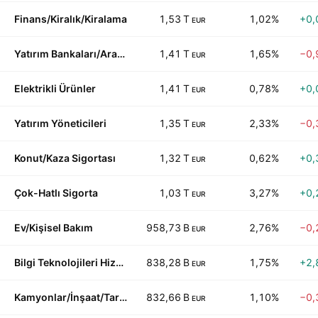
Finans/Kiralık/Kiralama
1,53 T
1,02%
+0,
EUR
Yatırım Bankaları/Aracı Kurumlar
1,41 T
1,65%
−0,
EUR
Elektrikli Ürünler
1,41 T
0,78%
+0,
EUR
Yatırım Yöneticileri
1,35 T
2,33%
−0,
EUR
Konut/Kaza Sigortası
1,32 T
0,62%
+0,
EUR
Çok-Hatlı Sigorta
1,03 T
3,27%
+0,
EUR
Ev/Kişisel Bakım
958,73 B
2,76%
−0,
EUR
Bilgi Teknolojileri Hizmetleri
838,28 B
1,75%
+2,
EUR
Kamyonlar/İnşaat/Tarım Makineleri
832,66 B
1,10%
−0,
EUR