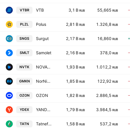
VTB
3,1 B
55,665
VTBR
RUB
RUB
Polus
2,81 B
1.326,8
PLZL
RUB
RUB
Surgut
2,17 B
16,860
SNGS
RUB
RUB
Samolet
2,16 B
378,0
SMLT
RUB
RUB
NOVATEK
1,93 B
1.012,2
NVTK
RUB
RUB
NorNickel GMK
1,85 B
122,92
GMKN
RUB
RUB
OZON
1,82 B
2.886,5
OZON
RUB
RUB
YANDEX
1,79 B
3.984,5
YDEX
RUB
RUB
Tatneft-3
1,58 B
537,2
TATN
RUB
RUB