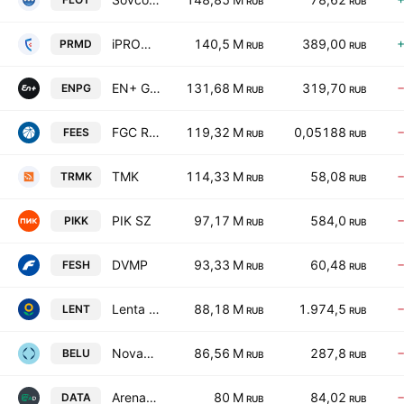
RUB
RUB
iPROMOMED
140,5 M
389,00
PRMD
RUB
RUB
EN+ GROUP IPJSC ORD SHS
131,68 M
319,70
ENPG
RUB
RUB
FGC ROSSETI
119,32 M
0,05188
FEES
RUB
RUB
TMK
114,33 M
58,08
TRMK
RUB
RUB
PIK SZ
97,17 M
584,0
PIKK
RUB
RUB
DVMP
93,33 M
60,48
FESH
RUB
RUB
Lenta IPJSC ORD SHS
88,18 M
1.974,5
LENT
RUB
RUB
NovaBev Group
86,56 M
287,8
BELU
RUB
RUB
Arenadata Group
80 M
84,02
DATA
RUB
RUB