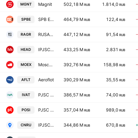
Magnit
502,18 M
1.814,0
MGNT
RUB
RUB
SPB Exchange
464,79 M
122,4
SPBE
RUB
RUB
RUSAGRO GROUP
447,12 M
91,54
RAGR
RUB
RUB
IPJSC Headhunter
433,25 M
2.831
HEAD
RUB
RUB
MoscowExchange
392,76 M
158,98
MOEX
RUB
RUB
Aeroflot
390,29 M
35,55
AFLT
RUB
RUB
PJSC IVA
386,57 M
74,00
IVAT
RUB
RUB
PJSC Positive Group
357,04 M
989,0
POSI
RUB
RUB
IPJSC Cian
344,86 M
670,8
CNRU
RUB
RUB