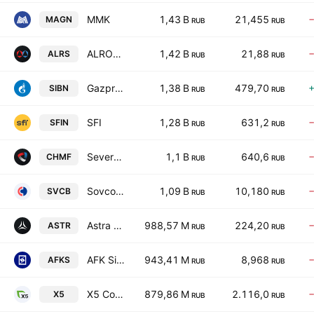
MMK
1,43 B
21,455
MAGN
RUB
RUB
ALROSA
1,42 B
21,88
ALRS
RUB
RUB
Gazprom neft
1,38 B
479,70
SIBN
RUB
RUB
SFI
1,28 B
631,2
SFIN
RUB
RUB
Severstal
1,1 B
640,6
CHMF
RUB
RUB
Sovcombank
1,09 B
10,180
SVCB
RUB
RUB
Astra Group
988,57 M
224,20
ASTR
RUB
RUB
AFK Sistema
943,41 M
8,968
AFKS
RUB
RUB
X5 Corporate Center
879,86 M
2.116,0
X5
RUB
RUB