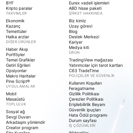
BYF
Eurex vadeli işlemleri
Kripto paralar
ABD hisse paketi
TAKVIMLER
ŞIRKET HAKKINDA
Ekonomik
Biz kimiz
Kazanç
Uzay görevi
Temettüler
Blog
Halka arzlar
Destek Merkezi
DIĞER ÜRÜNLER
Kariyer
Medya kiti
Haber Akışı
ÜRÜN
Portföyler
Temel Grafikler
TradingView mağazası
Getiri Eğrileri
Yatırımcılar için tarot kartları
Opsiyonlar
C63 TradeTime
Makro Haritalar
POLIÇELER VE GÜVENLIK
Pine Script®
Kullanım Koşulları
UYGULAMALAR
Feragatname
Mobil
Gizlilik Politikası
Masaüstü
Çerezler Politikası
TOPLULUK
Erişilebilirlik Beyanı
Güvenlik ipuçları
Sosyal ağ
Hata Ödül programı
Sevgi Duvarı
Durum sayfası
Arkadaşını yönlendir
İŞ ÇÖZÜMLERI
Creator program
Site Kuralları
Widget'lar