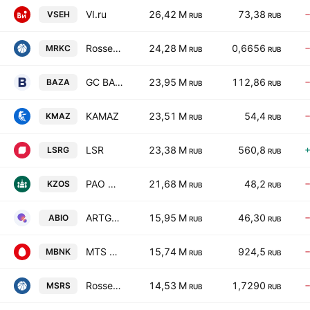
VI.ru
26,42 M
73,38
VSEH
RUB
RUB
Rosseti Centr
24,28 M
0,6656
MRKC
RUB
RUB
GC BASIS
23,95 M
112,86
BAZA
RUB
RUB
KAMAZ
23,51 M
54,4
KMAZ
RUB
RUB
LSR
23,38 M
560,8
LSRG
RUB
RUB
PAO Organicheskiy Sintez
21,68 M
48,2
KZOS
RUB
RUB
ARTGEN
15,95 M
46,30
ABIO
RUB
RUB
MTS Bank
15,74 M
924,5
MBNK
RUB
RUB
Rosseti Moscow Region
14,53 M
1,7290
MSRS
RUB
RUB