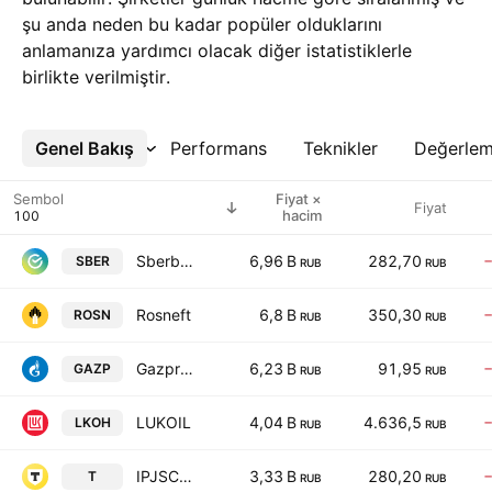
şu anda neden bu kadar popüler olduklarını
anlamanıza yardımcı olacak diğer istatistiklerle
birlikte verilmiştir.
Genel Bakış
Daha Fazla
Performans
Teknikler
Değerle
Sembol
Fiyat ×
Fiyat
hacim
Sberbank
6,96 B
282,70
SBER
RUB
RUB
Rosneft
6,8 B
350,30
ROSN
RUB
RUB
Gazprom
6,23 B
91,95
GAZP
RUB
RUB
LUKOIL
4,04 B
4.636,5
LKOH
RUB
RUB
IPJSC TCS Holding
3,33 B
280,20
T
RUB
RUB