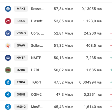
Rosseti Severo-Zapad
57,34 M
0,13955
MRKZ
RUB
RUB
Diasoft
53,85 M
1.123,0
DIAS
RUB
RUB
Corp. VSMPO-AVISMA
52,81 M
24.260
VSMO
RUB
RUB
Sollers Avto
51,32 M
408,5
SVAV
RUB
RUB
NMTP
50,13 M
7,235
NMTP
RUB
RUB
DZRD
50,02 M
1.685
+
DZRD
RUB
RUB
TGK-1
47,52 M
0,004994
TGKA
RUB
RUB
OGK-2
47,3 M
0,2261
OGKB
RUB
RUB
MosEnrg
45,43 M
1,6140
MSNG
RUB
RUB