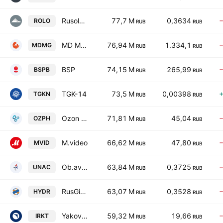
Rusolovo PAO
77,7 M
0,3634
ROLO
RUB
RUB
MD Medical Group IPJSC
76,94 M
1.334,1
MDMG
RUB
RUB
BSP
74,15 M
265,99
BSPB
RUB
RUB
TGK-14
73,5 M
0,00398
TGKN
RUB
RUB
Ozon Pharmaceuticals
71,81 M
45,04
OZPH
RUB
RUB
M.video
66,62 M
47,80
MVID
RUB
RUB
Ob.aviastroitelnaya korp.
63,84 M
0,3725
UNAC
RUB
RUB
RusGidro
63,07 M
0,3528
HYDR
RUB
RUB
Yakovlev-3
59,32 M
19,66
IRKT
RUB
RUB