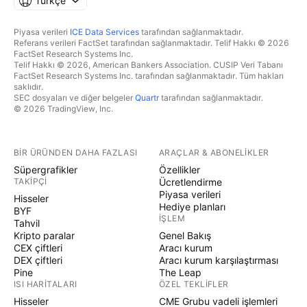
Türkçe
Piyasa verileri
ICE Data Services
tarafından sağlanmaktadır.
Referans verileri FactSet tarafından sağlanmaktadır. Telif Hakkı © 2026
FactSet Research Systems Inc.
Telif Hakkı © 2026, American Bankers Association. CUSIP Veri Tabanı
FactSet Research Systems Inc. tarafından sağlanmaktadır. Tüm hakları
saklıdır.
SEC dosyaları ve diğer belgeler
Quartr
tarafından sağlanmaktadır.
© 2026 TradingView, Inc.
BIR ÜRÜNDEN DAHA FAZLASI
ARAÇLAR & ABONELIKLER
Süpergrafikler
Özellikler
TAKIPÇI
Ücretlendirme
Piyasa verileri
Hisseler
Hediye planları
BYF
İŞLEM
Tahvil
Kripto paralar
Genel Bakış
CEX çiftleri
Aracı kurum
DEX çiftleri
Aracı kurum karşılaştırması
Pine
The Leap
ISI HARITALARI
ÖZEL TEKLIFLER
Hisseler
CME Grubu vadeli işlemleri