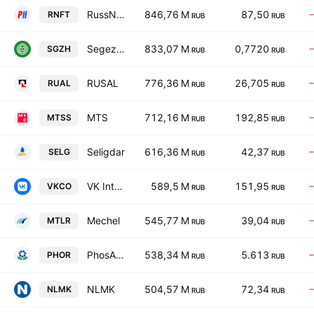
RussNeft NK
846,76 M
87,50
RNFT
RUB
RUB
Segezha
833,07 M
0,7720
SGZH
RUB
RUB
RUSAL
776,36 M
26,705
RUAL
RUB
RUB
MTS
712,16 M
192,85
MTSS
RUB
RUB
Seligdar
616,36 M
42,37
SELG
RUB
RUB
VK International Public JS Com
589,5 M
151,95
VKCO
RUB
RUB
Mechel
545,77 M
39,04
MTLR
RUB
RUB
PhosAgro
538,34 M
5.613
PHOR
RUB
RUB
NLMK
504,57 M
72,34
NLMK
RUB
RUB