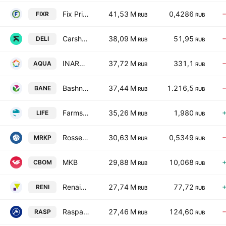
Fix Price PJSC
41,53 M
0,4286
FIXR
RUB
RUB
Carsharing Russia
38,09 M
51,95
DELI
RUB
RUB
INARCTIKA
37,72 M
331,1
AQUA
RUB
RUB
Bashneft ANK
37,44 M
1.216,5
BANE
RUB
RUB
Farmsintez
35,26 M
1,980
LIFE
RUB
RUB
Rosseti Centr i Privoljye
30,63 M
0,5349
MRKP
RUB
RUB
MKB
29,88 M
10,068
CBOM
RUB
RUB
Renaissance Insurance
27,74 M
77,72
RENI
RUB
RUB
Raspadskaya
27,46 M
124,60
RASP
RUB
RUB