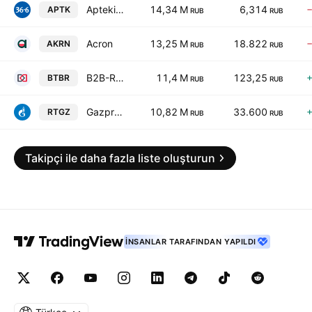
Apteki 36,6
14,34 M
6,314
APTK
RUB
RUB
Acron
13,25 M
18.822
AKRN
RUB
RUB
B2B-RTS
11,4 M
123,25
BTBR
RUB
RUB
Gazprom gazorasp. Rostov
10,82 M
33.600
RTGZ
RUB
RUB
Takipçi ile daha fazla liste oluşturun
İNSANLAR TARAFINDAN YAPILDI