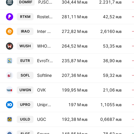
PJSC DOM.RF
304,44 M
2.231,7
DOMRF
RUB
RUB
Rostelecom
281,11 M
42,52
RTKM
RUB
RUB
Inter RAO
272,82 M
2,6160
IRAO
RUB
RUB
WHOOSH Holding
264,52 M
53,35
WUSH
RUB
RUB
EvroTrans
235,87 M
36,90
EUTR
RUB
RUB
Softline
207,36 M
59,32
SOFL
RUB
RUB
OVK
199,95 M
21,06
UWGN
RUB
RUB
Unipro PAO
197 M
1,1055
UPRO
RUB
RUB
UGC
192,38 M
0,6687
UGLD
RUB
RUB
Sovcomflot
148,85 M
78,62
FLOT