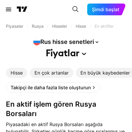
Şimdi başlat
Piyasalar
/
Rusya
/
Hisseler
/
Hisse
/
En aktifler
Rus hisse
senetleri
Fiyatlar
Hisse
En çok artanlar
En büyük kaybedenler
Takipçi ile daha fazla liste oluşturun
En aktif işlem gören Rusya
Borsaları
Piyasadaki en aktif Rusya Borsaları aşağıda
bulunabilir. Şirketler günlük hacme göre sıralanmış ve