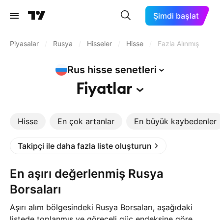
Şimdi başlat
Piyasalar
/
Rusya
/
Hisseler
/
Hisse
/
Fazla Alınmış
Rus hisse
senetleri
Fiyatlar
Hisse
En çok artanlar
En büyük kaybedenler
Takipçi ile daha fazla liste oluşturun
En aşırı değerlenmiş Rusya
Borsaları
Aşırı alım bölgesindeki Rusya Borsaları, aşağıdaki
listede toplanmış ve göreceli güç endeksine göre