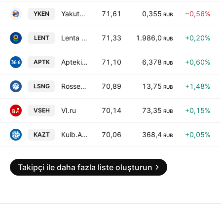
YakutskEnergo
71,61
0,355
−0,56%
YKEN
RUB
Lenta IPJSC ORD SHS
71,33
1.986,0
+0,20%
LENT
RUB
Apteki 36,6
71,10
6,378
+0,60%
APTK
RUB
Rosseti LenEnrg
70,89
13,75
+1,48%
LSNG
RUB
VI.ru
70,14
73,35
+0,15%
VSEH
RUB
Kuib.Azot
70,06
368,4
+0,05%
KAZT
RUB
Takipçi ile daha fazla liste oluşturun