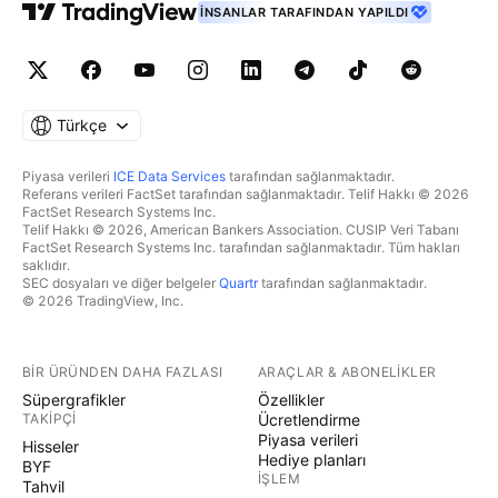
İNSANLAR TARAFINDAN YAPILDI
Türkçe
Piyasa verileri
ICE Data Services
tarafından sağlanmaktadır.
Referans verileri FactSet tarafından sağlanmaktadır. Telif Hakkı © 2026
FactSet Research Systems Inc.
Telif Hakkı © 2026, American Bankers Association. CUSIP Veri Tabanı
FactSet Research Systems Inc. tarafından sağlanmaktadır. Tüm hakları
saklıdır.
SEC dosyaları ve diğer belgeler
Quartr
tarafından sağlanmaktadır.
© 2026 TradingView, Inc.
BIR ÜRÜNDEN DAHA FAZLASI
ARAÇLAR & ABONELIKLER
Süpergrafikler
Özellikler
TAKIPÇI
Ücretlendirme
Piyasa verileri
Hisseler
Hediye planları
BYF
İŞLEM
Tahvil