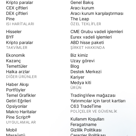
Kripto paralar
Genel Bakış
CEX çiftleri
Aracı kurum
DEX çiftleri
Aracı kurum karşılaştırması
Pine
The Leap
ISI HARITALARI
ÖZEL TEKLIFLER
Hisseler
CME Grubu vadeli işlemleri
BYF
Eurex vadeli işlemleri
Kripto paralar
ABD hisse paketi
TAKVIMLER
ŞIRKET HAKKINDA
Ekonomik
Biz kimiz
Kazanç
Uzay görevi
Temettüler
Blog
Halka arzlar
Destek Merkezi
DIĞER ÜRÜNLER
Kariyer
Medya kiti
Haber Akışı
ÜRÜN
Portföyler
Temel Grafikler
TradingView mağazası
Getiri Eğrileri
Yatırımcılar için tarot kartları
Opsiyonlar
C63 TradeTime
Makro Haritalar
POLIÇELER VE GÜVENLIK
Pine Script®
Kullanım Koşulları
UYGULAMALAR
Feragatname
Mobil
Gizlilik Politikası
Masaüstü
Çerezler Politikası