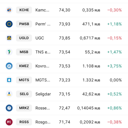
Kamchatskenergo
74,30
0,335
−0,30%
KCHE
RUB
Perm' EnergoSbyt
73,93
471,1
+1,18%
PMSB
RUB
UGC
73,85
0,6717
−0,15%
UGLD
RUB
TNS energo Mariy El
73,54
55,2
+1,47%
MISB
RUB
Kovrov Mech. Zavod
73,53
1.108
+3,75%
KMEZ
RUB
MGTS-5
73,23
1.332
0,00%
MGTS
RUB
Seligdar
73,15
42,62
+0,52%
SELG
RUB
Rosseti Severo-Zapad
72,47
0,14045
+0,86%
MRKZ
RUB
Rosgosstrakh
71,74
0,2092
−0,38%
RGSS
RUB