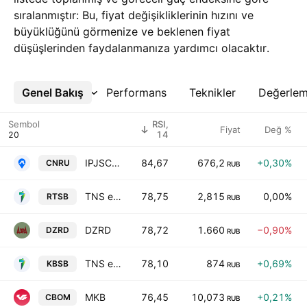
sıralanmıştır: Bu, fiyat değişikliklerinin hızını ve
büyüklüğünü görmenize ve beklenen fiyat
düşüşlerinden faydalanmanıza yardımcı olacaktır.
Genel Bakış
Daha Fazla
Performans
Teknikler
Değerle
Sembol
RSI,
Fiyat
Değ %
14
IPJSC Cian
84,67
676,2
+0,30%
CNRU
RUB
TNS energo Rostov-na-Dony
78,75
2,815
0,00%
RTSB
RUB
DZRD
78,72
1.660
−0,90%
DZRD
RUB
TNS energo Kuban Company
78,10
874
+0,69%
KBSB
RUB
MKB
76,45
10,073
+0,21%
CBOM
RUB