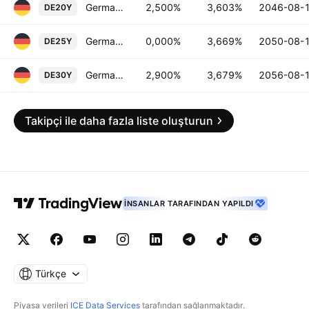
Germany 20 Year Government Bonds Yield
2,500%
3,603%
2046-08-
DE20Y
Germany 25 Year Government Bonds Yield
0,000%
3,669%
2050-08-
DE25Y
Germany 30 Year Government Bonds Yield
2,900%
3,679%
2056-08-
DE30Y
Takipçi ile daha fazla liste oluşturun
İNSANLAR TARAFINDAN YAPILDI
Türkçe
Piyasa verileri
ICE Data Services
tarafından sağlanmaktadır.