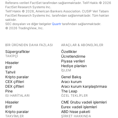
Referans verileri FactSet tarafından sağlanmaktadır. Telif Hakkı © 2026
FactSet Research Systems Inc.
Telif Hakkı © 2026, American Bankers Association. CUSIP Veri Tabanı
FactSet Research Systems Inc. tarafından sağlanmaktadır. Tüm hakları
saklıdır.
SEC dosyaları ve diğer belgeler
Quartr
tarafından sağlanmaktadır.
© 2026 TradingView, Inc.
BIR ÜRÜNDEN DAHA FAZLASI
ARAÇLAR & ABONELIKLER
Süpergrafikler
Özellikler
TAKIPÇI
Ücretlendirme
Piyasa verileri
Hisseler
Hediye planları
BYF
İŞLEM
Tahvil
Kripto paralar
Genel Bakış
CEX çiftleri
Aracı kurum
DEX çiftleri
Aracı kurum karşılaştırması
Pine
The Leap
ISI HARITALARI
ÖZEL TEKLIFLER
Hisseler
CME Grubu vadeli işlemleri
BYF
Eurex vadeli işlemleri
Kripto paralar
ABD hisse paketi
TAKVIMLER
ŞIRKET HAKKINDA