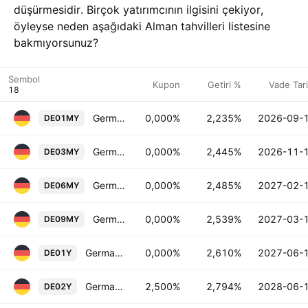
düşürmesidir. Birçok yatırımcının ilgisini çekiyor,
öyleyse neden aşağıdaki Alman tahvilleri listesine
bakmıyorsunuz?
Sembol
Kupon
Getiri %
Vade Tari
Germany 1 Month Government Bonds Yield
0,000%
2,235%
2026-09-
DE01MY
Germany 3 Month Government Bonds Yield
0,000%
2,445%
2026-11-
DE03MY
Germany 6 Month Government Bonds Yield
0,000%
2,485%
2027-02-
DE06MY
Germany 9 Month Government Bonds Yield
0,000%
2,539%
2027-03-
DE09MY
Germany 1 Year Government Bonds Yield
0,000%
2,610%
2027-06-
DE01Y
Germany 2 Year Government Bonds Yield
2,500%
2,794%
2028-06-
DE02Y