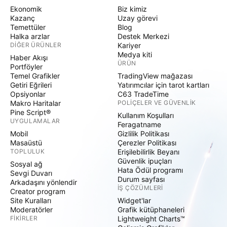
Ekonomik
Biz kimiz
Kazanç
Uzay görevi
Temettüler
Blog
Halka arzlar
Destek Merkezi
DIĞER ÜRÜNLER
Kariyer
Medya kiti
Haber Akışı
ÜRÜN
Portföyler
Temel Grafikler
TradingView mağazası
Getiri Eğrileri
Yatırımcılar için tarot kartları
Opsiyonlar
C63 TradeTime
Makro Haritalar
POLIÇELER VE GÜVENLIK
Pine Script®
Kullanım Koşulları
UYGULAMALAR
Feragatname
Mobil
Gizlilik Politikası
Masaüstü
Çerezler Politikası
TOPLULUK
Erişilebilirlik Beyanı
Güvenlik ipuçları
Sosyal ağ
Hata Ödül programı
Sevgi Duvarı
Durum sayfası
Arkadaşını yönlendir
İŞ ÇÖZÜMLERI
Creator program
Site Kuralları
Widget'lar
Moderatörler
Grafik kütüphaneleri
FIKIRLER
Lightweight Charts™