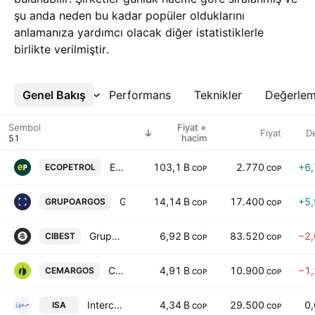
şu anda neden bu kadar popüler olduklarını
anlamanıza yardımcı olacak diğer istatistiklerle
birlikte verilmiştir.
Genel Bakış
Daha Fazla
Performans
Teknikler
Değerle
Sembol
Fiyat ×
Fiyat
D
hacim
Ecopetrol SA
103,1 B
2.770
+6
ECOPETROL
COP
COP
Grupo Argos S.A.
14,14 B
17.400
+5
GRUPOARGOS
COP
COP
Grupo Cibest S.A.
6,92 B
83.520
−2
CIBEST
COP
COP
Cementos Argos SA
4,91 B
10.900
−1
CEMARGOS
COP
COP
Interconexion Electrica SA ESP
4,34 B
29.500
0
ISA
COP
COP