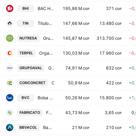
BAC Holding International Corp
195,86 M
371
−0
BHI
COP
COP
Titulos Particpativos Titularizacion TIN
147,66 M
13.480
−0
TIN
COP
COP
Grupo Nutresa S.A.
145,87 M
313.700
−0
NUTRESA
COP
COP
Organizacion Terpel SA
130,03 M
17.960
−0
TERPEL
COP
COP
Grupo Aval Acciones y Valores SA
74,91 M
832
+0
GRUPOAVAL
COP
COP
Constructora Conconcreto S.A.
50,9 M
422
+0
CONCONCRET
COP
COP
Bolsa de Valores de Colombia S.A.
50,26 M
15.800
+1
BVC
COP
COP
Fabricato S.A.
43,73 M
3,65
0
FABRICATO
COP
COP
Banco Bilbao Vizcaya Argentaria Colombia SA Class B
21 M
210
+5
BBVACOL
COP
COP