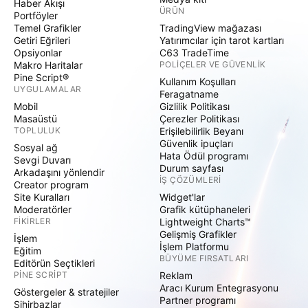
Haber Akışı
ÜRÜN
Portföyler
Temel Grafikler
TradingView mağazası
Getiri Eğrileri
Yatırımcılar için tarot kartları
Opsiyonlar
C63 TradeTime
Makro Haritalar
POLIÇELER VE GÜVENLIK
Pine Script®
Kullanım Koşulları
UYGULAMALAR
Feragatname
Mobil
Gizlilik Politikası
Masaüstü
Çerezler Politikası
TOPLULUK
Erişilebilirlik Beyanı
Güvenlik ipuçları
Sosyal ağ
Hata Ödül programı
Sevgi Duvarı
Durum sayfası
Arkadaşını yönlendir
İŞ ÇÖZÜMLERI
Creator program
Site Kuralları
Widget'lar
Moderatörler
Grafik kütüphaneleri
FIKIRLER
Lightweight Charts™
Gelişmiş Grafikler
İşlem
İşlem Platformu
Eğitim
BÜYÜME FIRSATLARI
Editörün Seçtikleri
PINE SCRIPT
Reklam
Aracı Kurum Entegrasyonu
Göstergeler & stratejiler
Partner programı
Sihirbazlar