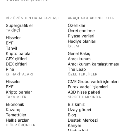
BIR ÜRÜNDEN DAHA FAZLASI
ARAÇLAR & ABONELIKLER
Süpergrafikler
Özellikler
TAKIPÇI
Ücretlendirme
Piyasa verileri
Hisseler
Hediye planları
BYF
İŞLEM
Tahvil
Kripto paralar
Genel Bakış
CEX çiftleri
Aracı kurum
DEX çiftleri
Aracı kurum karşılaştırması
Pine
The Leap
ISI HARITALARI
ÖZEL TEKLIFLER
Hisseler
CME Grubu vadeli işlemleri
BYF
Eurex vadeli işlemleri
Kripto paralar
ABD hisse paketi
TAKVIMLER
ŞIRKET HAKKINDA
Ekonomik
Biz kimiz
Kazanç
Uzay görevi
Temettüler
Blog
Halka arzlar
Destek Merkezi
DIĞER ÜRÜNLER
Kariyer
Medya kiti