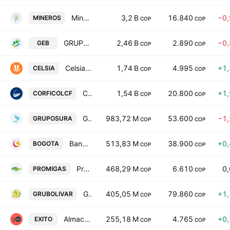
Mineros SA
3,2 B
16.840
−0
MINEROS
COP
COP
GRUPO ENERGIA BOGOTA S.A. E.S.P
2,46 B
2.890
−0
GEB
COP
COP
Celsia SA ESP
1,74 B
4.995
+1
CELSIA
COP
COP
Corporacion Financiera Colombiana SA
1,54 B
20.800
+1
CORFICOLCF
COP
COP
Grupo de Inversiones Suramericana S.A.
983,72 M
53.600
−1
GRUPOSURA
COP
COP
Banco de Bogota SA
513,83 M
38.900
+0
BOGOTA
COP
COP
Promigas SA ESP
468,29 M
6.610
0
PROMIGAS
COP
COP
Grupo Bolivar SA
405,05 M
79.860
+1
GRUBOLIVAR
COP
COP
Almacenes Exito SA
255,18 M
4.765
+0
EXITO
COP
COP