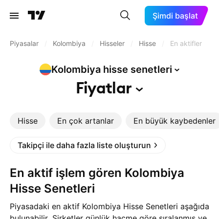
Şimdi başlat
Piyasalar
/
Kolombiya
/
Hisseler
/
Hisse
/
En aktifler
Kolombiya hisse
senetleri
Fiyatlar
Hisse
En çok artanlar
En büyük kaybedenler
Takipçi ile daha fazla liste oluşturun
En aktif işlem gören Kolombiya
Hisse Senetleri
Piyasadaki en aktif Kolombiya Hisse Senetleri aşağıda
bulunabilir. Şirketler günlük hacme göre sıralanmış ve