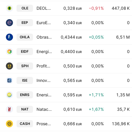
DEOLEO, S.A.
0,328
−0,91%
447,08 K
OLE
EUR
EuroEspes, S.A.
0,340
0,00%
0
EEP
EUR
Obrascon Huarte Lain SA
0,4344
+0,05%
6,51 M
OHLA
EUR
Energia, Innovacion y Desarrollo Fotovoltaico SA
0,4400
0,00%
0
EIDF
EUR
Profithol SA
0,500
0,00%
0
SPH
EUR
Innovative Solutions Ecosystem SA
0,565
0,00%
0
ISE
EUR
Enerside Energy SA
0,595
+1,71%
1,35 M
ENRS
EUR
Natac Natural Ingredients SA
0,610
+1,67%
35,7 K
NAT
EUR
Prosegur Cash SA
0,666
0,00%
136,96 K
CASH
EUR