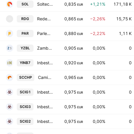
Soltec Power Holdings SA
0,835
+1,21%
171,18 K
SOL
EUR
Redegal SA
0,865
−2,26%
15,75 K
RDG
R
EUR
Parlem Telecom Companyia de Telecomunicacions SA
0,880
−2,22%
1,11 K
PAR
EUR
Zambal Spain SOCIMI SA
0,905
0,00%
0
YZBL
EUR
Inbest Prime VII Inmuebles SOCIMI SA
0,920
0,00%
0
YINB7
EUR
Caminho Propicio Sic Imobiliaria Fechada SA
0,965
0,00%
0
SCCHP
EUR
Inbest GPF Multi Asset Class Prime I SA
0,975
0,00%
0
SCIG1
EUR
Inbest GPF Multi Asset Class Prime III SA
0,975
0,00%
0
SCIG3
EUR
Inbest GPF Multi-Asset Class Prime II Socimi, S.A.
0,975
0,00%
0
SCIG2
EUR