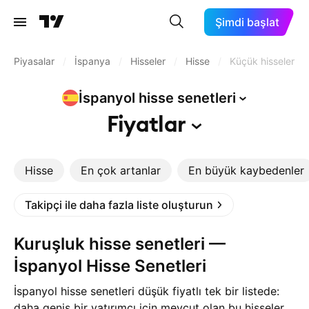
Şimdi başlat
Piyasalar
/
İspanya
/
Hisseler
/
Hisse
/
Küçük hisseler
İspanyol hisse
senetleri
Fiyatlar
Hisse
En çok artanlar
En büyük kaybedenler
Takipçi ile daha fazla liste oluşturun
Kuruşluk hisse senetleri —
İspanyol Hisse Senetleri
İspanyol hisse senetleri düşük fiyatlı tek bir listede:
daha geniş bir yatırımcı için mevcut olan bu hisseler