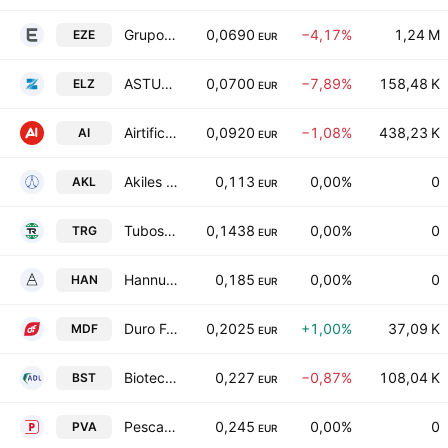
Grupo Ezentis SA
0,0690
−4,17%
1,24 M
EZE
EUR
ASTURIANA DE LAMINADOS S.A
0,0700
−7,89%
158,48 K
ELZ
EUR
Airtificial Intelligence Structures SA
0,0920
−1,08%
438,23 K
AI
EUR
Akiles corporation SE
0,113
0,00%
0
AKL
EUR
Tubos Reunidos, S.A.
0,1438
0,00%
0
TRG
EUR
Hannun SA
0,185
0,00%
0
HAN
EUR
Duro Felguera S.A.
0,2025
+1,00%
37,09 K
MDF
EUR
Biotechnology Assets SA
0,227
−0,87%
108,04 K
BST
EUR
Pescanova, S.A.
0,245
0,00%
0
PVA
EUR