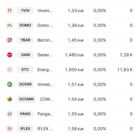
Vivenio Residencial SOCIMI SA
1,33
0,00%
0
YVIV
EUR
Domo Activos SA
1,39
0,00%
0
DOMO
EUR
Barcino Property Socimi SA
1,45
0,00%
0
YBAR
EUR
General de Alquiler de Maquinaria, S.A.
1,480
0,00%
7,28 K
GAM
EUR
Energy Solar Tech, S.A.
1,500
0,00%
11,83 K
ETC
EUR
Inmobiliaria Park Rose Iberoamericana SOCIMI, SA
1,51
0,00%
0
SCPKR
EUR
COMMCENTER, S.A.
1,54
0,00%
0
SCCMM
EUR
Pangaea Oncology SA
1,55
0,00%
0
PANG
EUR
IFLEX FLEXIBLE PACKAGING, S.A.
1,58
0,00%
0
IFLEX
EUR