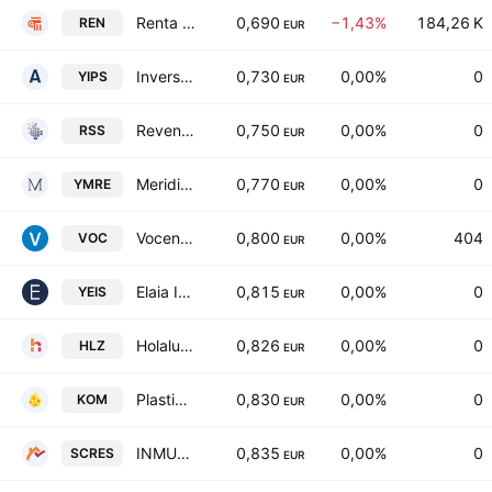
Renta Corporacion Real Estate, S.A.
0,690
−1,43%
184,26 K
REN
EUR
Inversa Prime SOCIMI SA
0,730
0,00%
0
YIPS
EUR
Revenga Ingenieros S.A.
0,750
0,00%
0
RSS
EUR
Meridia Real Estate III SOCIMI SA
0,770
0,00%
0
YMRE
EUR
Vocento, S.A.
0,800
0,00%
404
VOC
EUR
Elaia Investment Spain SOCIMI S.A.
0,815
0,00%
0
YEIS
EUR
Holaluz Clidom SA
0,826
0,00%
0
HLZ
EUR
Plasticos Compuestos SA
0,830
0,00%
0
KOM
EUR
INMUEBLES EN ALQUILER RESYDENZA SOCIMI, S.A.
0,835
0,00%
0
SCRES
EUR