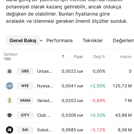
potansiyel olarak kazanç getirebilir, ancak oldukça
değişken de olabilirler. Bunları fiyatlarına göre
sıraladık ve izlenmesi gereken önemli ölçütler sunduk.
Genel Bakış
Daha Fazla
Performans
Teknikler
Değerle
Sembol
Fiyat
Değ %
Hacim
Urbas Grupo Financiero, S.A.
0,0022
0,00%
0
UBS
EUR
Nyesa Valores Corporacion, S.A.
0,0041
+2,50%
125,72 M
NYE
EUR
Vanadi Coffee SA
0,0202
−0,49%
7 M
VANA
EUR
Club De Futbol Intercity SAD
0,0306
+0,33%
43,86 M
CITY
EUR
Substrate Artificial Intelligence SA
0,0685
−5,12%
8,06 M
SAI
EUR