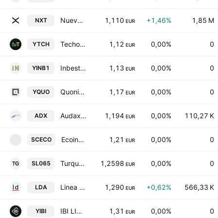
Nueva Expresion Textil, S.A.
1,110
+1,46%
1,85 M
NXT
EUR
Techo Hogar SOCIMI Sociedad de Beneficio e Interes Comun SA
1,12
0,00%
0
YTCH
EUR
Inbest Prime I Inmuebles Socimi SA
1,13
0,00%
0
YINB1
EUR
Quonia SOCIMI S.A.
1,17
0,00%
0
YQUO
EUR
Audax Renovables SA
1,194
0,00%
110,27 K
ADX
EUR
Ecoinmo Spaces SOCIMI SA
1,21
0,00%
0
SCECO
S
EUR
Turqueta Gestion SIL SA
1,2598
0,00%
0
SL065
EUR
Linea Directa Aseguradora SA
1,290
+0,62%
566,33 K
LDA
EUR
IBI LION Socimi S.A.
1,31
0,00%
0
YIBI
EUR