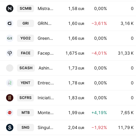
Mistral Iberia Real Estate SOCIMI II SA
1,58
0,00%
0
SCMIB
EUR
GRINO ECOLOGIC S.A.
1,60
−3,61%
3,16 K
GRI
EUR
Greenoak Spain Holdings Socimi II SA
1,66
0,00%
0
YGO2
EUR
Facephi Biometria SA
1,675
−4,01%
31,33 K
FACE
EUR
Ashington SOCIMI SA
1,73
0,00%
0
SCASH
S
EUR
Entrecampos Cuatro SOCIMI SA
1,78
0,00%
0
YENT
EUR
Iniciativas Faro 2024 SOCIMI, S.A.
1,83
0,00%
0
SCFRS
EUR
Montebalito, S.A.
1,99
+4,19%
7,65 K
MTB
EUR
Singular People SA
2,04
−1,92%
11,79 K
SNG
EUR