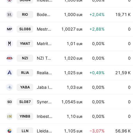
EUR
Bodegas Riojanas, S.A.
1,000
+2,04%
19,71 K
RIO
EUR
Mestre Patrimonio SIL SA
1,0027
+2,88%
0
SL086
EUR
Matritense Real Estate SA
1,01
0,00%
0
YMAT
EUR
NZI Technical Protection SA
1,020
0,00%
0
NZI
EUR
Realia Business, S.A.
1,025
+0,49%
21,59 K
RLIA
EUR
Jaba I Inversiones Inmobiliarias Socimi
1,03
0,00%
0
YABA
EUR
Synergy Capital Investments SIL SA
1,0545
0,00%
0
SL087
EUR
Inbest Prime VIII Inmuebles SOCIMI SA
1,10
0,00%
0
YINB8
EUR
LleidaNetworks Serveis Telematics SA
1,105
−3,07%
56,96 K
LLN
EUR