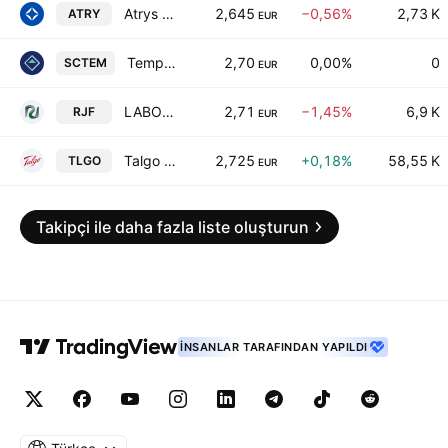
Atrys Health SA
2,645
−0,56%
2,73 K
ATRY
EUR
Tempore Properties SOCIMI SA
2,70
0,00%
0
SCTEM
EUR
LABORATORIO REIG JOFRE, S.A.
2,71
−1,45%
6,9 K
RJF
EUR
Talgo SA
2,725
+0,18%
58,55 K
TLGO
EUR
Takipçi ile daha fazla liste oluşturun
İNSANLAR TARAFINDAN YAPILDI