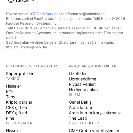
Türkçe
Piyasa verileri
ICE Data Services
tarafından sağlanmaktadır.
Referans verileri FactSet tarafından sağlanmaktadır. Telif Hakkı © 2026
FactSet Research Systems Inc.
Telif Hakkı © 2026, American Bankers Association. CUSIP Veri Tabanı
FactSet Research Systems Inc. tarafından sağlanmaktadır. Tüm hakları
saklıdır.
SEC dosyaları ve diğer belgeler
Quartr
tarafından sağlanmaktadır.
© 2026 TradingView, Inc.
BIR ÜRÜNDEN DAHA FAZLASI
ARAÇLAR & ABONELIKLER
Süpergrafikler
Özellikler
TAKIPÇI
Ücretlendirme
Piyasa verileri
Hisseler
Hediye planları
BYF
İŞLEM
Tahvil
Kripto paralar
Genel Bakış
CEX çiftleri
Aracı kurum
DEX çiftleri
Aracı kurum karşılaştırması
Pine
The Leap
ISI HARITALARI
ÖZEL TEKLIFLER
Hisseler
CME Grubu vadeli işlemleri