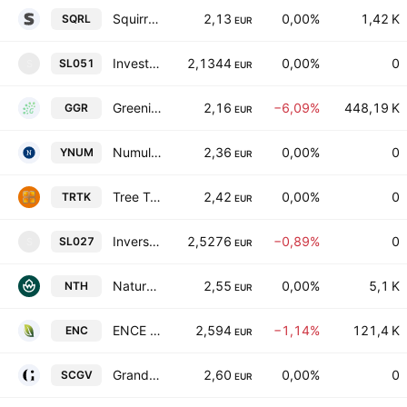
Squirrel Media SA
2,13
0,00%
1,42 K
SQRL
EUR
Invest Stella SIL SA
2,1344
0,00%
0
SL051
S
EUR
Greening Group Global S.A.
2,16
−6,09%
448,19 K
GGR
EUR
Numulae Gestion de Servicios Socimi SA
2,36
0,00%
0
YNUM
EUR
Tree Technology SA
2,42
0,00%
0
TRTK
EUR
Inversiones Focalizadas SIL SA
2,5276
−0,89%
0
SL027
S
EUR
Naturhouse Health SA
2,55
0,00%
5,1 K
NTH
EUR
ENCE Energia y Celulosa SA
2,594
−1,14%
121,4 K
ENC
EUR
Grandvoyage Travel SA
2,60
0,00%
0
SCGV
EUR