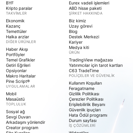
BYF
Eurex vadeli işlemleri
Kripto paralar
ABD hisse paketi
TAKVIMLER
ŞIRKET HAKKINDA
Ekonomik
Biz kimiz
Kazanç
Uzay görevi
Temettüler
Blog
Halka arzlar
Destek Merkezi
DIĞER ÜRÜNLER
Kariyer
Medya kiti
Haber Akışı
ÜRÜN
Portföyler
Temel Grafikler
TradingView mağazası
Getiri Eğrileri
Yatırımcılar için tarot kartları
Opsiyonlar
C63 TradeTime
Makro Haritalar
POLIÇELER VE GÜVENLIK
Pine Script®
Kullanım Koşulları
UYGULAMALAR
Feragatname
Mobil
Gizlilik Politikası
Masaüstü
Çerezler Politikası
TOPLULUK
Erişilebilirlik Beyanı
Güvenlik ipuçları
Sosyal ağ
Hata Ödül programı
Sevgi Duvarı
Durum sayfası
Arkadaşını yönlendir
İŞ ÇÖZÜMLERI
Creator program
Site Kuralları
Widget'lar