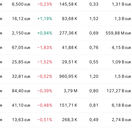
6,500
−0,23%
145,58 K
0,33
1,31 B
UR
EUR
EUR
16,12
+1,19%
83,68 K
1,52
1,3 B
UR
EUR
EUR
2,150
+0,94%
277,36 K
0,69
559,88 M
UR
EUR
EUR
67,05
−1,83%
41,88 K
0,76
4,15 B
UR
EUR
EUR
25,85
−1,52%
29,51 K
0,55
1,09 B
UR
EUR
EUR
32,81
−0,52%
960,95 K
1,20
1,5 B
UR
EUR
EUR
84,40
−0,39%
3,79 M
0,80
127,27 B
UR
EUR
EUR
41,10
−0,48%
151,71 K
0,81
6,18 B
UR
EUR
EUR
13,63
−0,51%
268,3 K
0,49
2,74 B
UR
EUR
EUR