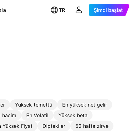
zla
TR
Şimdi başlat
ler
Yüksek-temettü
En yüksek net gelir
ı hacim
En Volatil
Yüksek beta
 Yüksek Fiyat
Diptekiler
52 hafta zirve