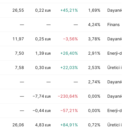
26,55
0,22
+45,21%
1,69%
Dayanıklı ol
EUR
—
—
—
4,24%
Finans
11,97
0,25
−3,56%
3,78%
Dayanıklı tü
EUR
7,50
1,39
+26,40%
2,91%
Enerji-dışı m
EUR
7,58
0,30
+22,03%
2,53%
Üretici imala
EUR
—
—
—
2,74%
Dayanıklı tü
—
−7,74
−230,64%
0,00%
Dayanıklı tü
EUR
—
−0,44
−57,21%
0,00%
Enerji-dışı m
EUR
26,06
4,83
+84,91%
0,72%
Üretici imala
EUR