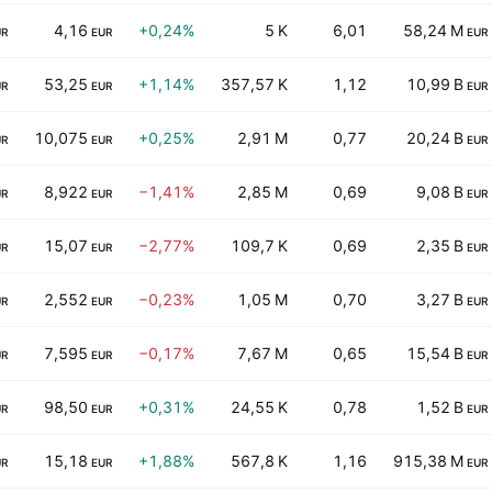
4,16
+0,24%
5 K
6,01
58,24 M
UR
EUR
EUR
53,25
+1,14%
357,57 K
1,12
10,99 B
UR
EUR
EUR
10,075
+0,25%
2,91 M
0,77
20,24 B
UR
EUR
EUR
8,922
−1,41%
2,85 M
0,69
9,08 B
UR
EUR
EUR
15,07
−2,77%
109,7 K
0,69
2,35 B
UR
EUR
EUR
2,552
−0,23%
1,05 M
0,70
3,27 B
UR
EUR
EUR
7,595
−0,17%
7,67 M
0,65
15,54 B
UR
EUR
EUR
98,50
+0,31%
24,55 K
0,78
1,52 B
UR
EUR
EUR
15,18
+1,88%
567,8 K
1,16
915,38 M
UR
EUR
EUR