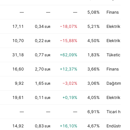
—
—
—
5,08%
Finans
17,11
0,34
−18,07%
5,21%
Elektrik, Su
EUR
10,70
0,22
−15,88%
4,50%
Elektrik, Su
EUR
31,18
0,77
+62,09%
1,83%
Tüketici hizm
EUR
16,60
2,70
+12,37%
3,66%
Finans
EUR
9,92
1,65
−3,02%
3,06%
Dağıtım servi
EUR
19,61
0,11
+0,19%
4,05%
Elektrik, Su
EUR
—
—
—
6,91%
Ticari hizme
14,92
0,83
+16,10%
4,67%
Endüstriyel 
EUR