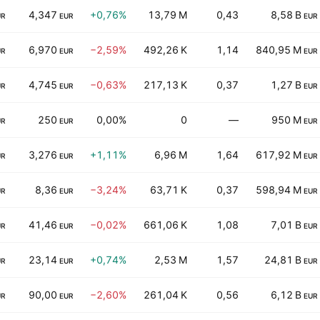
4,347
+0,76%
13,79 M
0,43
8,58 B
UR
EUR
EUR
6,970
−2,59%
492,26 K
1,14
840,95 M
UR
EUR
EUR
4,745
−0,63%
217,13 K
0,37
1,27 B
UR
EUR
EUR
250
0,00%
0
—
950 M
UR
EUR
EUR
3,276
+1,11%
6,96 M
1,64
617,92 M
UR
EUR
EUR
8,36
−3,24%
63,71 K
0,37
598,94 M
UR
EUR
EUR
41,46
−0,02%
661,06 K
1,08
7,01 B
UR
EUR
EUR
23,14
+0,74%
2,53 M
1,57
24,81 B
UR
EUR
EUR
90,00
−2,60%
261,04 K
0,56
6,12 B
UR
EUR
EUR