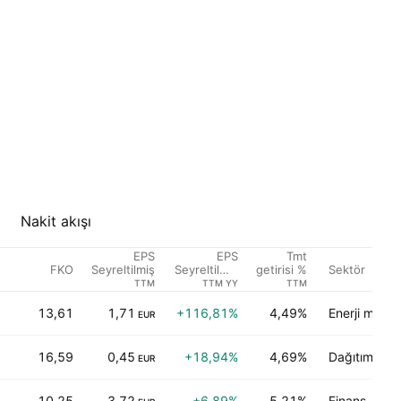
Nakit akışı
EPS
EPS
Tmt
FKO
Sektör
Seyreltilmiş
Seyreltilmiş
getirisi %
Büyüme
TTM
TTM YY
TTM
13,61
1,71
+116,81%
4,49%
Enerji minera
EUR
16,59
0,45
+18,94%
4,69%
Dağıtım servi
EUR
10,25
3,72
+6,89%
5,21%
Finans