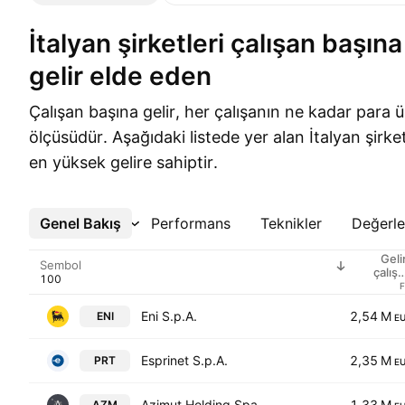
İtalyan şirketleri çalışan başına en fazla
gelir elde eden
Çalışan başına gelir, her çalışanın ne kadar para ü
ölçüsüdür. Aşağıdaki listede yer alan İtalyan şirket
en yüksek gelire sahiptir.
Genel Bakış
Daha Fazla
Performans
Teknikler
Değerl
Geli
Sembol
çalış
sayı
Eni S.p.A.
2,54 M
ENI
E
Esprinet S.p.A.
2,35 M
PRT
E
Azimut Holding Spa
1,33 M
AZM