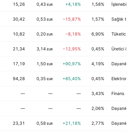
15,26
0,43
+4,18%
1,58%
İşlenebilen e
EUR
30,42
0,53
−15,87%
1,57%
Sağlık teknol
EUR
10,82
0,20
−8,18%
6,90%
Tüketici hizm
EUR
21,34
3,14
−12,95%
0,45%
Üretici imala
EUR
17,19
1,50
+90,97%
4,19%
Dayanıklı ol
EUR
94,28
0,35
+85,40%
0,45%
Elektronik te
EUR
—
—
—
3,43%
Finans
—
—
—
2,06%
Dayanıklı tü
23,31
0,58
+21,18%
2,77%
Dayanıklı tü
EUR