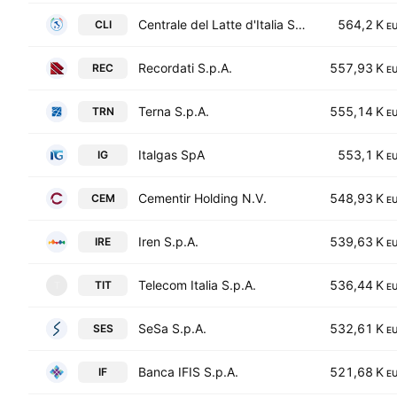
Centrale del Latte d'Italia S.p.A.
564,2 K
CLI
E
Recordati S.p.A.
557,93 K
REC
E
Terna S.p.A.
555,14 K
TRN
E
Italgas SpA
553,1 K
IG
E
Cementir Holding N.V.
548,93 K
CEM
E
Iren S.p.A.
539,63 K
IRE
E
Telecom Italia S.p.A.
536,44 K
TIT
T
E
SeSa S.p.A.
532,61 K
SES
E
Banca IFIS S.p.A.
521,68 K
IF
E