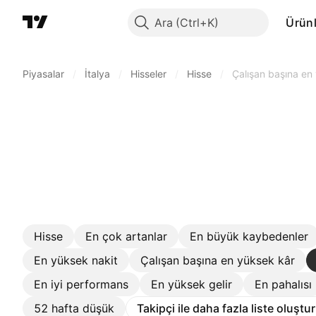
Ara
Ürünl
Piyasalar
/
İtalya
/
Hisseler
/
Hisse
/
Çalışan başına en 
Hisse
En çok artanlar
En büyük kaybedenler
En yüksek nakit
Çalışan başına en yüksek kâr
En iyi performans
En yüksek gelir
En pahalısı
52 hafta düşük
Takipçi ile daha fazla liste oluştu