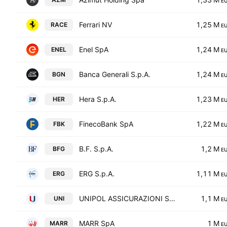
E
Ferrari NV
1,25 M
RACE
E
Enel SpA
1,24 M
ENEL
E
Banca Generali S.p.A.
1,24 M
BGN
E
Hera S.p.A.
1,23 M
HER
E
FinecoBank SpA
1,22 M
FBK
E
B.F. S.p.A.
1,2 M
BFG
E
ERG S.p.A.
1,11 M
ERG
E
UNIPOL ASSICURAZIONI SPA
1,1 M
UNI
E
MARR SpA
1 M
MARR
E