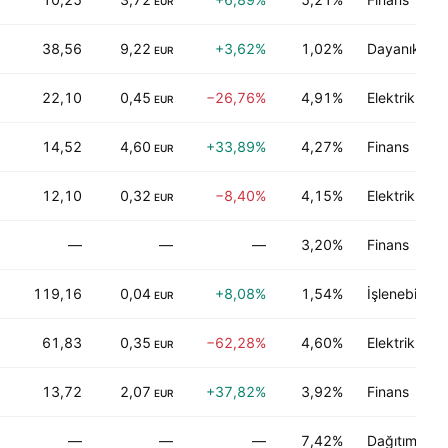
EUR
38,56
9,22
+3,62%
1,02%
Dayanıklı tü
EUR
22,10
0,45
−26,76%
4,91%
Elektrik, Su
EUR
14,52
4,60
+33,89%
4,27%
Finans
EUR
12,10
0,32
−8,40%
4,15%
Elektrik, Su
EUR
—
—
—
3,20%
Finans
119,16
0,04
+8,08%
1,54%
İşlenebilen e
EUR
61,83
0,35
−62,28%
4,60%
Elektrik, Su
EUR
13,72
2,07
+37,82%
3,92%
Finans
EUR
—
—
—
7,42%
Dağıtım servi