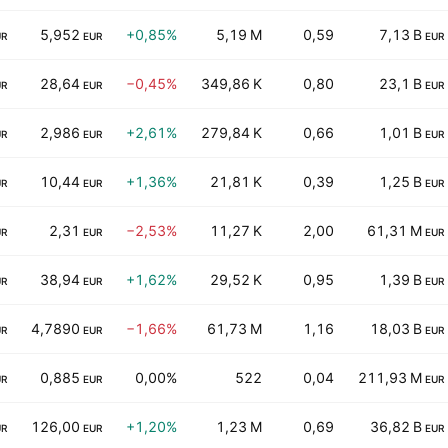
5,952
+0,85%
5,19 M
0,59
7,13 B
UR
EUR
EUR
28,64
−0,45%
349,86 K
0,80
23,1 B
UR
EUR
EUR
2,986
+2,61%
279,84 K
0,66
1,01 B
UR
EUR
EUR
10,44
+1,36%
21,81 K
0,39
1,25 B
UR
EUR
EUR
2,31
−2,53%
11,27 K
2,00
61,31 M
UR
EUR
EUR
38,94
+1,62%
29,52 K
0,95
1,39 B
UR
EUR
EUR
4,7890
−1,66%
61,73 M
1,16
18,03 B
UR
EUR
EUR
0,885
0,00%
522
0,04
211,93 M
UR
EUR
EUR
126,00
+1,20%
1,23 M
0,69
36,82 B
UR
EUR
EUR