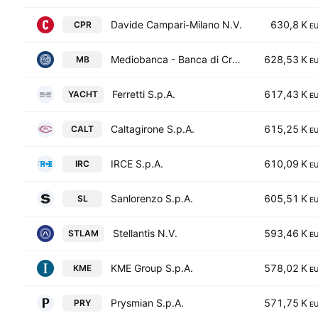
Davide Campari-Milano N.V.
630,8 K
CPR
E
Mediobanca - Banca di Credito Finanziario S.p.A.
628,53 K
MB
E
Ferretti S.p.A.
617,43 K
YACHT
E
Caltagirone S.p.A.
615,25 K
CALT
E
IRCE S.p.A.
610,09 K
IRC
E
Sanlorenzo S.p.A.
605,51 K
SL
E
Stellantis N.V.
593,46 K
STLAM
E
KME Group S.p.A.
578,02 K
KME
E
Prysmian S.p.A.
571,75 K
PRY
E