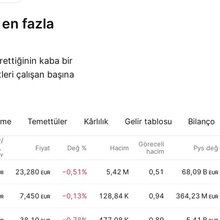
rettiğinin kaba bir
leri çalışan başına
eme
Temettüler
Kârlılık
Gelir tablosu
Bilanço
r/
Göreceli
Fiyat
Değ %
Hacim
Pys değ
an
hacim
sı
FY
23,280
−0,51%
5,42 M
0,51
68,09 B
UR
EUR
EUR
7,450
−0,13%
128,84 K
0,94
364,23 M
UR
EUR
EUR
38,10
−0,78%
477,08 K
0,89
5,41 B