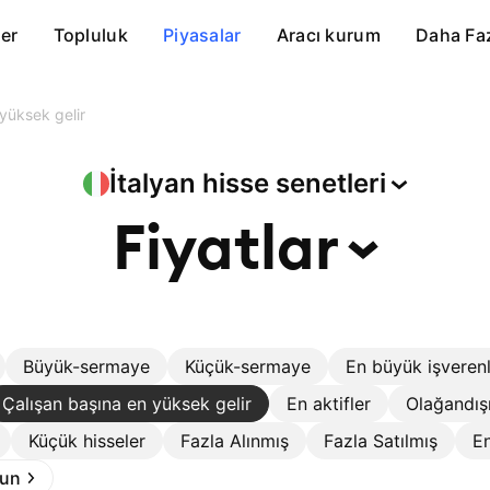
er
Topluluk
Piyasalar
Aracı kurum
Daha Fa
yüksek gelir
İtalyan hisse
senetleri
Fiyatlar
Büyük-sermaye
Küçük-sermaye
En büyük işveren
Çalışan başına en yüksek gelir
En aktifler
Olağandış
Küçük hisseler
Fazla Alınmış
Fazla Satılmış
En
run