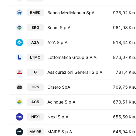
Banca Mediolanum SpA
975,02 K
BMED
E
Snam S.p.A.
961,08 K
SRG
E
A2A S.p.A.
918,44 K
A2A
E
Lottomatica Group S.P.A.
876,07 K
LTMC
E
Assicurazioni Generali S.p.A.
781,4 K
G
E
Orsero SpA
709,75 K
ORS
E
Acinque S.p.A.
670,51 K
AC5
E
Nexi S.p.A.
655,59 K
NEXI
E
MAIRE S.p.A.
646,94 K
MAIRE
E