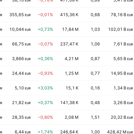
UR
EUR
EUR
355,65
−0,01%
415,36 K
0,68
78,16 B
UR
EUR
EUR
10,044
+0,73%
17,84 M
1,03
102,01 B
UR
EUR
EUR
66,75
−0,07%
237,47 K
1,06
7,61 B
UR
EUR
EUR
3,866
+0,36%
4,21 M
0,87
5,65 B
UR
EUR
EUR
24,44
−0,93%
1,25 M
0,77
14,95 B
UR
EUR
EUR
5,10
+3,03%
15,1 K
0,16
1,34 B
UR
EUR
EUR
21,82
+0,37%
141,38 K
0,48
3,26 B
UR
EUR
EUR
28,35
−0,80%
2,08 M
1,51
20,32 B
UR
EUR
EUR
6,44
+1,74%
246,64 K
1,00
428,42 M
UR
EUR
EUR