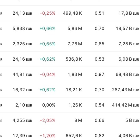
24,13
−0,25%
499,48 K
0,51
17,8 B
UR
EUR
EUR
5,838
+0,66%
5,86 M
0,70
19,57 B
UR
EUR
EUR
2,325
+0,65%
7,76 M
0,85
7,28 B
UR
EUR
EUR
24,16
+0,62%
536,8 K
0,53
6,08 B
UR
EUR
EUR
44,81
−0,04%
1,83 M
0,97
68,48 B
UR
EUR
EUR
16,32
+0,62%
18,21 K
0,70
287,43 M
UR
EUR
EUR
2,10
0,00%
1,26 K
0,54
414,42 M
UR
EUR
EUR
4,255
−2,05%
8 M
0,66
5 B
UR
EUR
EUR
12,39
−1,20%
652,6 K
0,82
4,06 B
UR
EUR
EUR