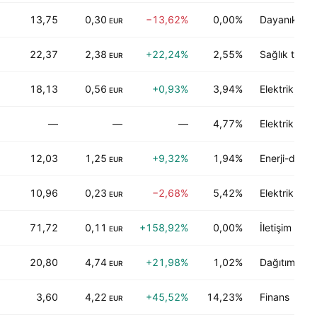
13,75
0,30
−13,62%
0,00%
Dayanıklı ol
EUR
22,37
2,38
+22,24%
2,55%
Sağlık teknol
EUR
18,13
0,56
+0,93%
3,94%
Elektrik, Su
EUR
—
—
—
4,77%
Elektrik, Su
12,03
1,25
+9,32%
1,94%
Enerji-dışı m
EUR
10,96
0,23
−2,68%
5,42%
Elektrik, Su
EUR
71,72
0,11
+158,92%
0,00%
İletişim
EUR
20,80
4,74
+21,98%
1,02%
Dağıtım servi
EUR
3,60
4,22
+45,52%
14,23%
Finans
EUR