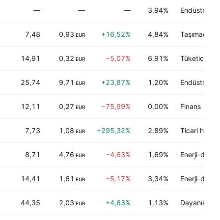
—
—
—
3,94%
Endüstriyel 
7,48
0,93
+16,52%
4,84%
Taşımacılık
EUR
14,91
0,32
−5,07%
6,91%
Tüketici hizm
EUR
25,74
9,71
+23,87%
1,20%
Endüstriyel 
EUR
12,11
0,27
−75,99%
0,00%
Finans
EUR
7,73
1,08
+295,32%
2,89%
Ticari hizme
EUR
8,71
4,76
−4,63%
1,69%
Enerji-dışı m
EUR
14,41
1,61
−5,17%
3,34%
Enerji-dışı m
EUR
44,35
2,03
+4,63%
1,13%
Dayanıklı ol
EUR