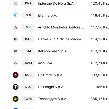
Industrie De Nora SpA
420,45 K
DNR
E
El.En. S.p.A.
418,45 K
ELN
E
Arnoldo Mondadori Editore S.p.A.
417,56 K
MN
E
Danieli & C. Officine Meccaniche S.p.A.
414,37 K
DAN
E
Italmobiliare S.p.A.
413,36 K
ITM
E
Avio SpA
412,71 K
AVIO
E
UniCredit S.p.A.
393,92 K
UCG
E
De'Longhi S.p.A.
386 K
DLG
E
Technogym S.p.A
385,17 K
TGYM
E