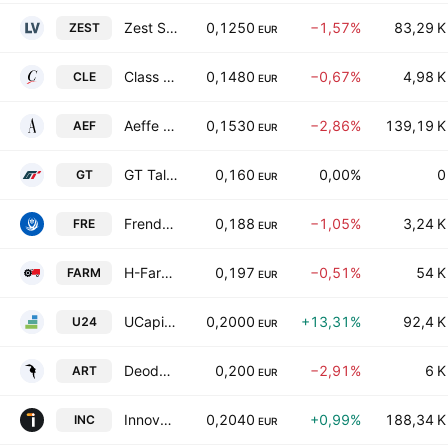
Zest S.p.A.
0,1250
−1,57%
83,29 K
ZEST
EUR
Class Editori S.p.A.
0,1480
−0,67%
4,98 K
CLE
EUR
Aeffe S.p.A.
0,1530
−2,86%
139,19 K
AEF
EUR
GT Talent Group Class B
0,160
0,00%
0
GT
EUR
Frendy Energy SpA
0,188
−1,05%
3,24 K
FRE
EUR
H-Farm SpA
0,197
−0,51%
54 K
FARM
EUR
UCapital24 SpA Class A
0,2000
+13,31%
92,4 K
U24
EUR
Deodato.Gallery S.P.A.
0,200
−2,91%
6 K
ART
EUR
Innovatec SpA
0,2040
+0,99%
188,34 K
INC
EUR