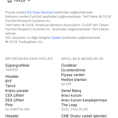
Türkçe
Piyasa verileri
ICE Data Services
tarafından sağlanmaktadır.
Referans verileri FactSet tarafından sağlanmaktadır. Telif Hakkı © 2026
FactSet Research Systems Inc.
Telif Hakkı © 2026, American Bankers Association. CUSIP Veri Tabanı
FactSet Research Systems Inc. tarafından sağlanmaktadır. Tüm hakları
saklıdır.
SEC dosyaları ve diğer belgeler
Quartr
tarafından sağlanmaktadır.
© 2026 TradingView, Inc.
BIR ÜRÜNDEN DAHA FAZLASI
ARAÇLAR & ABONELIKLER
Süpergrafikler
Özellikler
TAKIPÇI
Ücretlendirme
Piyasa verileri
Hisseler
Hediye planları
BYF
İŞLEM
Tahvil
Kripto paralar
Genel Bakış
CEX çiftleri
Aracı kurum
DEX çiftleri
Aracı kurum karşılaştırması
Pine
The Leap
ISI HARITALARI
ÖZEL TEKLIFLER
Hisseler
CME Grubu vadeli işlemleri