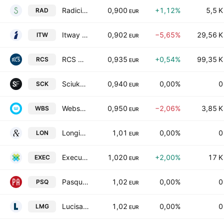
Radici Pietro Industries & Brands SpA
0,900
+1,12%
5,5 K
RAD
EUR
Itway S.p.A.
0,902
−5,65%
29,56 K
ITW
EUR
RCS MediaGroup S.p.A.
0,935
+0,54%
99,35 K
RCS
EUR
Sciuker Frames SpA
0,940
0,00%
0
SCK
EUR
Websolute SpA
0,950
−2,06%
3,85 K
WBS
EUR
Longino & Cardenal SpA
1,01
0,00%
0
LON
EUR
Execus S.P.A.
1,020
+2,00%
17 K
EXEC
EUR
Pasquarelli Auto SpA
1,02
0,00%
0
PSQ
EUR
Lucisano Media Group S.p.A.
1,02
0,00%
0
LMG
EUR