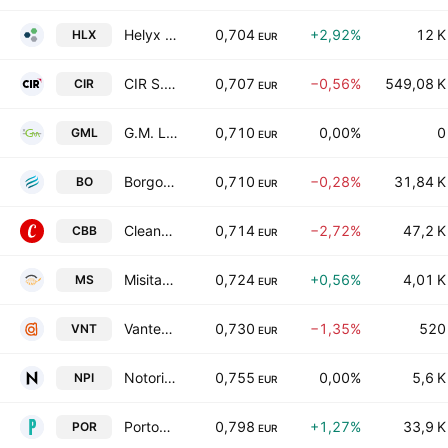
Helyx Industries S.p.A.
0,704
+2,92%
12 K
HLX
EUR
CIR S.p.A. - Compagnie Industriali Riunite
0,707
−0,56%
549,08 K
CIR
EUR
G.M. Leather S.P.A.
0,710
0,00%
0
GML
EUR
Borgosesia S.p.A.
0,710
−0,28%
31,84 K
BO
EUR
Cleanbnb S.P.A.
0,714
−2,72%
47,2 K
CBB
EUR
Misitano and Stracuzzi S.p.A.
0,724
+0,56%
4,01 K
MS
EUR
Vantea Smart S.p.A.
0,730
−1,35%
520
VNT
EUR
Notorious Pictures S.p.A.
0,755
0,00%
5,6 K
NPI
EUR
Portobello S.p.A.
0,798
+1,27%
33,9 K
POR
EUR