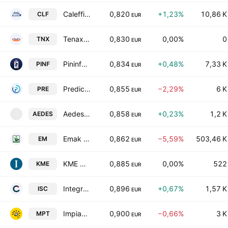
Caleffi S.p.A.
0,820
+1,23%
10,86 K
CLF
EUR
Tenax International S.p.A
0,830
0,00%
0
TNX
EUR
Pininfarina S.p.A.
0,834
+0,48%
7,33 K
PINF
EUR
Predict S.P.A. Class B
0,855
−2,29%
6 K
PRE
EUR
Aedes Societa Anonima Ligure per Imprese e Costruzioni per azioni
0,858
+0,23%
1,2 K
AEDES
A
EUR
Emak S.p.A.
0,862
−5,59%
503,46 K
EM
EUR
KME Group S.p.A.
0,885
0,00%
522
KME
EUR
Integrated System Credit Consulting Fintech S.p.A.
0,896
+0,67%
1,57 K
ISC
EUR
Impianti S.P.A
0,900
−0,66%
3 K
MPT
EUR