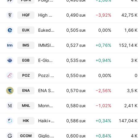
EUR
High Quality Food SpA
0,490
−3,92%
42,75 K
HQF
EUR
Eukedos SpA
0,505
0,00%
1,66 K
EUK
EUR
IMMSI Societa per Azioni
0,527
+0,76%
152,14 K
IMS
EUR
E-Globe S.P.A.
0,535
+0,94%
3 K
EGB
EUR
Pozzi Milano S.P.A.
0,550
0,00%
0
POZ
EUR
ENA S.P.A.
0,570
−2,56%
3,5 K
ENA
EUR
Monnalisa SpA
0,580
−1,02%
2,41 K
MNL
EUR
Haiki+ S.P.A.
0,586
+0,34%
147,04 K
HIK
EUR
Giglio.com SpA
0,600
+0,84%
4 K
GCOM
EUR