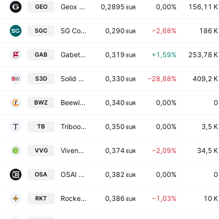
Geox S.p.A.
0,2895
0,00%
156,11 K
GEO
EUR
SG Company Societa Benefit S.p.A.
0,290
−2,68%
186 K
SGC
EUR
Gabetti Property Solutions S.p.A.
0,319
+1,59%
253,78 K
GAB
EUR
Solid World Group S.p.A.
0,330
−28,88%
409,2 K
S3D
EUR
Beewize S.p.A.
0,340
0,00%
0
BWZ
EUR
Triboo SpA
0,350
0,00%
3,5 K
TB
EUR
Vivenda Group S.p.A.
0,374
−2,09%
34,5 K
VVG
EUR
OSAI Automation System SpA
0,382
0,00%
0
OSA
EUR
Rocket Sharing Company S.p.A.
0,386
−1,03%
10 K
RKT
EUR