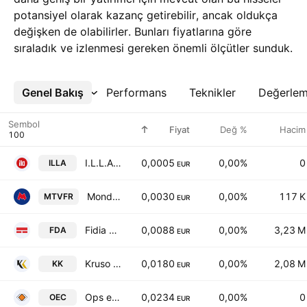
potansiyel olarak kazanç getirebilir, ancak oldukça
değişken de olabilirler. Bunları fiyatlarına göre
sıraladık ve izlenmesi gereken önemli ölçütler sunduk.
Genel Bakış
Daha Fazla
Performans
Teknikler
Değerle
Sembol
Fiyat
Değ %
Hacim
I.L.L.A. SpA
0,0005
0,00%
0
ILLA
EUR
Mondo TV France SA
0,0030
0,00%
117 K
MTVFR
EUR
Fidia S.p.A.
0,0088
0,00%
3,23 M
FDA
EUR
Kruso Kapital S.P.A.
0,0180
0,00%
2,08 M
KK
EUR
Ops eCom S.p.A.
0,0234
0,00%
0
OEC
EUR