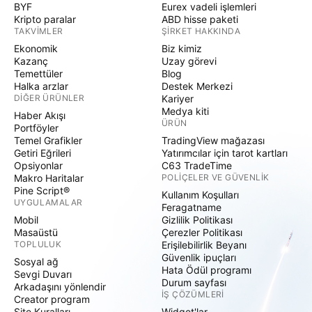
BYF
Eurex vadeli işlemleri
Kripto paralar
ABD hisse paketi
TAKVIMLER
ŞIRKET HAKKINDA
Ekonomik
Biz kimiz
Kazanç
Uzay görevi
Temettüler
Blog
Halka arzlar
Destek Merkezi
DIĞER ÜRÜNLER
Kariyer
Medya kiti
Haber Akışı
ÜRÜN
Portföyler
Temel Grafikler
TradingView mağazası
Getiri Eğrileri
Yatırımcılar için tarot kartları
Opsiyonlar
C63 TradeTime
Makro Haritalar
POLIÇELER VE GÜVENLIK
Pine Script®
Kullanım Koşulları
UYGULAMALAR
Feragatname
Mobil
Gizlilik Politikası
Masaüstü
Çerezler Politikası
TOPLULUK
Erişilebilirlik Beyanı
Güvenlik ipuçları
Sosyal ağ
Hata Ödül programı
Sevgi Duvarı
Durum sayfası
Arkadaşını yönlendir
İŞ ÇÖZÜMLERI
Creator program
Site Kuralları
Widget'lar