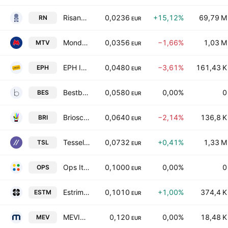
Risanamento S.p.A.
0,0236
+15,12%
69,79 M
RN
EUR
Mondo TV S.p.A.
0,0356
−1,66%
1,03 M
MTV
EUR
EPH Invest SpA
0,0480
−3,61%
161,43 K
EPH
EUR
Bestbe Holding S.p.A.
0,0580
0,00%
0
BES
EUR
Brioschi Sviluppo Immobiliare S.p.A.
0,0640
−2,14%
136,8 K
BRI
EUR
Tessellis S.p.A.
0,0732
+0,41%
1,33 M
TSL
EUR
Ops Italia S.p.A
0,1000
0,00%
0
OPS
EUR
Estrima S.p.A.
0,1010
+1,00%
374,4 K
ESTM
EUR
MEVIM Spa
0,120
0,00%
18,48 K
MEV
EUR