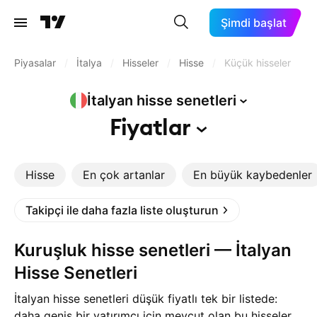
Şimdi başlat
Piyasalar
/
İtalya
/
Hisseler
/
Hisse
/
Küçük hisseler
İtalyan hisse
senetleri
Fiyatlar
Hisse
En çok artanlar
En büyük kaybedenler
Takipçi ile daha fazla liste oluşturun
Kuruşluk hisse senetleri — İtalyan
Hisse Senetleri
İtalyan hisse senetleri düşük fiyatlı tek bir listede:
daha geniş bir yatırımcı için mevcut olan bu hisseler