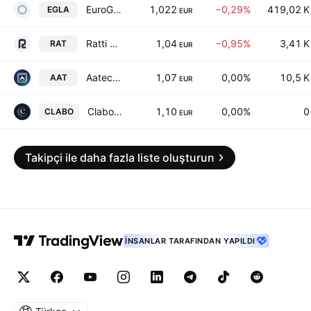
EuroGroup Laminations S.p.A
1,022
−0,29%
419,02 K
EGLA
EUR
Ratti S.p.A.
1,04
−0,95%
3,41 K
RAT
EUR
Aatech S.P.A. Societa' Benefit
1,07
0,00%
10,5 K
AAT
EUR
Clabo S.p.A.
1,10
0,00%
0
CLABO
EUR
Takipçi ile daha fazla liste oluşturun
İNSANLAR TARAFINDAN YAPILDI