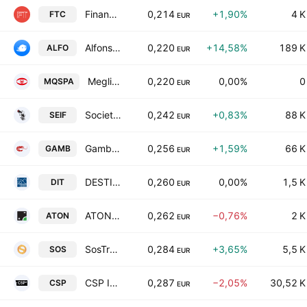
Finanza.tech S.p.A.
0,214
+1,90%
4 K
FTC
EUR
Alfonsino SpA
0,220
+14,58%
189 K
ALFO
EUR
Meglioquesto S.P.A.
0,220
0,00%
0
MQSPA
EUR
Societa Editoriale Il Fatto SpA
0,242
+0,83%
88 K
SEIF
EUR
Gambero Rosso SpA
0,256
+1,59%
66 K
GAMB
EUR
DESTINATION ITALIA S.P.A.
0,260
0,00%
1,5 K
DIT
EUR
ATON Green Storage S.p.A.
0,262
−0,76%
2 K
ATON
EUR
SosTravel.com S.p.A.
0,284
+3,65%
5,5 K
SOS
EUR
CSP International Fashion Group SpA
0,287
−2,05%
30,52 K
CSP
EUR