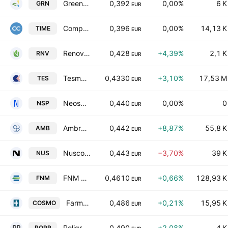
Green Oleo S.P.A.
0,392
0,00%
6 K
GRN
EUR
Compagnia dei Caraibi S.p.A.
0,396
0,00%
14,13 K
TIME
EUR
Renovalo S.p.A.
0,428
+4,39%
2,1 K
RNV
EUR
Tesmec S.p.A.
0,4330
+3,10%
17,53 M
TES
EUR
Neosperience SpA
0,440
0,00%
0
NSP
EUR
Ambromobiliare S.p.A.
0,442
+8,87%
55,8 K
AMB
EUR
Nusco SpA
0,443
−3,70%
39 K
NUS
EUR
FNM S.p.A.
0,4610
+0,66%
128,93 K
FNM
EUR
Farmacosmo S.P.A.
0,486
+0,21%
15,95 K
COSMO
EUR
Poligrafici Printing S.p.A.
0,490
+2,08%
4 K
POPR