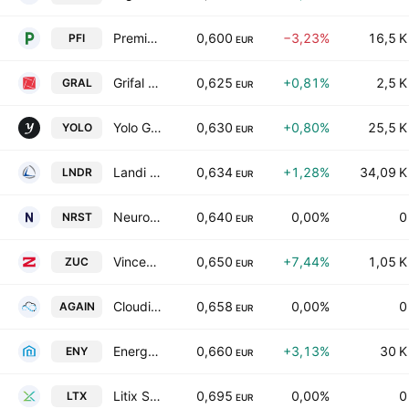
Premia Finance S.p.A.
0,600
−3,23%
16,5 K
PFI
EUR
Grifal SpA
0,625
+0,81%
2,5 K
GRAL
EUR
Yolo Group S.P.A.
0,630
+0,80%
25,5 K
YOLO
EUR
Landi Renzo S.p.a.
0,634
+1,28%
34,09 K
LNDR
EUR
Neurosoft S.A.
0,640
0,00%
0
NRST
EUR
Vincenzo Zucchi S.p.A.
0,650
+7,44%
1,05 K
ZUC
EUR
Cloudia Research S.p.A.
0,658
0,00%
0
AGAIN
EUR
Energy SpA
0,660
+3,13%
30 K
ENY
EUR
Litix S.p.A.
0,695
0,00%
0
LTX
EUR