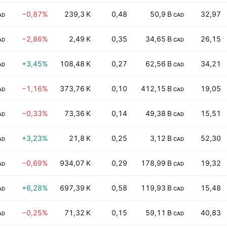
−0,87%
239,3 K
0,48
50,9 B
32,97
AD
CAD
−2,86%
2,49 K
0,35
34,65 B
26,15
AD
CAD
+3,45%
108,48 K
0,27
62,56 B
34,21
AD
CAD
−1,16%
373,76 K
0,10
412,15 B
19,05
AD
CAD
−0,33%
73,36 K
0,14
49,38 B
15,51
AD
CAD
+3,23%
21,8 K
0,25
3,12 B
52,30
AD
CAD
−0,69%
934,07 K
0,29
178,99 B
19,32
AD
CAD
+6,28%
697,39 K
0,58
119,93 B
15,48
AD
CAD
−0,25%
71,32 K
0,15
59,11 B
40,83
AD
CAD