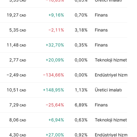
CAD
19,27
+9,16%
0,70%
Finans
CAD
5,35
−2,11%
3,18%
Finans
CAD
11,48
+32,70%
0,35%
Finans
CAD
2,77
+20,09%
0,00%
Teknoloji hizmetleri
CAD
−2,49
−134,66%
0,00%
Endüstriyel hizmetler
CAD
10,51
+148,95%
1,13%
Üretici imalatı
CAD
7,29
−25,64%
6,89%
Finans
CAD
8,06
+6,94%
0,63%
Teknoloji hizmetleri
CAD
4,30
+27,00%
0,92%
Endüstriyel hizmetler
CAD