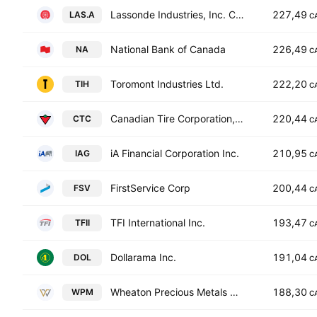
Lassonde Industries, Inc. Class A
227,49
LAS.A
C
National Bank of Canada
226,49
NA
C
Toromont Industries Ltd.
222,20
TIH
C
Canadian Tire Corporation, Limited
220,44
CTC
C
iA Financial Corporation Inc.
210,95
IAG
C
FirstService Corp
200,44
FSV
C
TFI International Inc.
193,47
TFII
C
Dollarama Inc.
191,04
DOL
C
Wheaton Precious Metals Corp
188,30
WPM
C