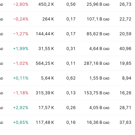
−2,60%
450,2 K
0,56
25,96 B
26,73
AD
CAD
−0,24%
264 K
0,17
107,1 B
22,72
AD
CAD
−1,27%
144,44 K
0,17
85,62 B
20,59
AD
CAD
+1,99%
31,55 K
0,31
4,64 B
40,96
AD
CAD
−1,02%
564,25 K
0,11
287,16 B
19,85
AD
CAD
+0,11%
5,64 K
0,62
1,55 B
8,94
AD
CAD
−1,18%
315,39 K
0,13
153,75 B
16,26
AD
CAD
+2,92%
17,57 K
0,26
4,05 B
28,71
AD
CAD
+0,65%
117,48 K
0,16
16,36 B
37,63
AD
CAD