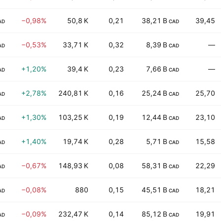
−0,98%
50,8 K
0,21
38,21 B
39,45
AD
CAD
−0,53%
33,71 K
0,32
8,39 B
—
AD
CAD
+1,20%
39,4 K
0,23
7,66 B
—
AD
CAD
+2,78%
240,81 K
0,16
25,24 B
25,70
AD
CAD
+1,30%
103,25 K
0,19
12,44 B
23,10
AD
CAD
+1,40%
19,74 K
0,28
5,71 B
15,58
AD
CAD
−0,67%
148,93 K
0,08
58,31 B
22,29
AD
CAD
−0,08%
880
0,15
45,51 B
18,21
AD
CAD
−0,09%
232,47 K
0,14
85,12 B
19,91
AD
CAD