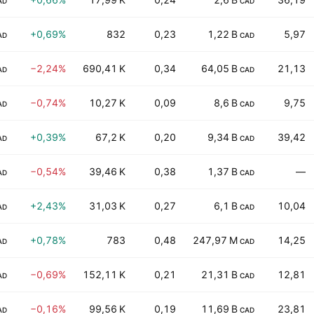
AD
CAD
+0,69%
832
0,23
1,22 B
5,97
AD
CAD
−2,24%
690,41 K
0,34
64,05 B
21,13
AD
CAD
−0,74%
10,27 K
0,09
8,6 B
9,75
AD
CAD
+0,39%
67,2 K
0,20
9,34 B
39,42
AD
CAD
−0,54%
39,46 K
0,38
1,37 B
—
AD
CAD
+2,43%
31,03 K
0,27
6,1 B
10,04
AD
CAD
+0,78%
783
0,48
247,97 M
14,25
AD
CAD
−0,69%
152,11 K
0,21
21,31 B
12,81
AD
CAD
−0,16%
99,56 K
0,19
11,69 B
23,81
AD
CAD