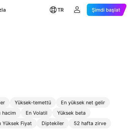
zla
TR
Şimdi başlat
ler
Yüksek-temettü
En yüksek net gelir
ı hacim
En Volatil
Yüksek beta
 Yüksek Fiyat
Diptekiler
52 hafta zirve