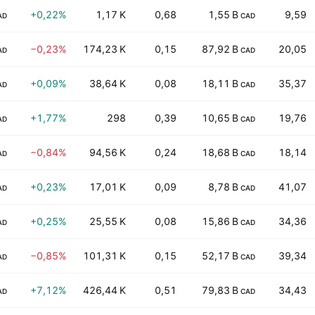
+0,22%
1,17 K
0,68
1,55 B
9,59
AD
CAD
−0,23%
174,23 K
0,15
87,92 B
20,05
AD
CAD
+0,09%
38,64 K
0,08
18,11 B
35,37
AD
CAD
+1,77%
298
0,39
10,65 B
19,76
AD
CAD
−0,84%
94,56 K
0,24
18,68 B
18,14
AD
CAD
+0,23%
17,01 K
0,09
8,78 B
41,07
AD
CAD
+0,25%
25,55 K
0,08
15,86 B
34,36
AD
CAD
−0,85%
101,31 K
0,15
52,17 B
39,34
AD
CAD
+7,12%
426,44 K
0,51
79,83 B
34,43
AD
CAD