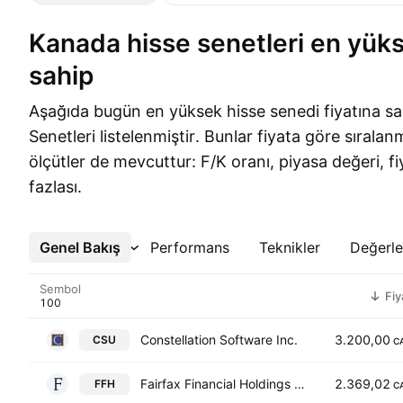
Kanada hisse senetleri en yüksek fiyata
sahip
Aşağıda bugün en yüksek hisse senedi fiyatına s
Senetleri listelenmiştir. Bunlar fiyata göre sıralan
ölçütler de mevcuttur: F/K oranı, piyasa değeri, f
fazlası.
Genel Bakış
Daha Fazla
Performans
Teknikler
Değerl
Sembol
Fiy
Constellation Software Inc.
3.200,00
CSU
C
Fairfax Financial Holdings Limited
2.369,02
FFH
C