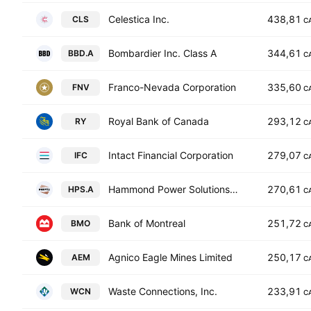
Celestica Inc.
438,81
CLS
C
Bombardier Inc. Class A
344,61
BBD.A
C
Franco-Nevada Corporation
335,60
FNV
C
Royal Bank of Canada
293,12
RY
C
Intact Financial Corporation
279,07
IFC
C
Hammond Power Solutions Inc. Class A
270,61
HPS.A
C
Bank of Montreal
251,72
BMO
C
Agnico Eagle Mines Limited
250,17
AEM
C
Waste Connections, Inc.
233,91
WCN
C