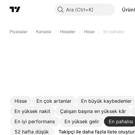
Ara
Ürünl
Piyasalar
/
Kanada
/
Hisseler
/
Hisse
/
En pahalısı
Hisse
En çok artanlar
En büyük kaybedenler
En yüksek nakit
Çalışan başına en yüksek kâr
En iyi performans
En yüksek gelir
En pahalısı
52 hafta düşük
Takipçi ile daha fazla liste oluştu