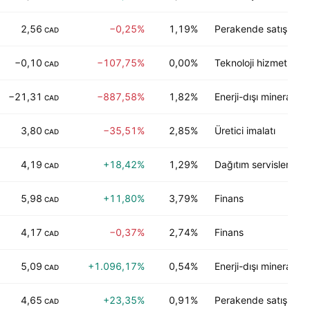
2,56
−0,25%
1,19%
Perakende satış
CAD
−0,10
−107,75%
0,00%
Teknoloji hizmetleri
CAD
−21,31
−887,58%
1,82%
Enerji-dışı mineraller
CAD
3,80
−35,51%
2,85%
Üretici imalatı
CAD
4,19
+18,42%
1,29%
Dağıtım servisleri
CAD
5,98
+11,80%
3,79%
Finans
CAD
4,17
−0,37%
2,74%
Finans
CAD
5,09
+1.096,17%
0,54%
Enerji-dışı mineraller
CAD
4,65
+23,35%
0,91%
Perakende satış
CAD