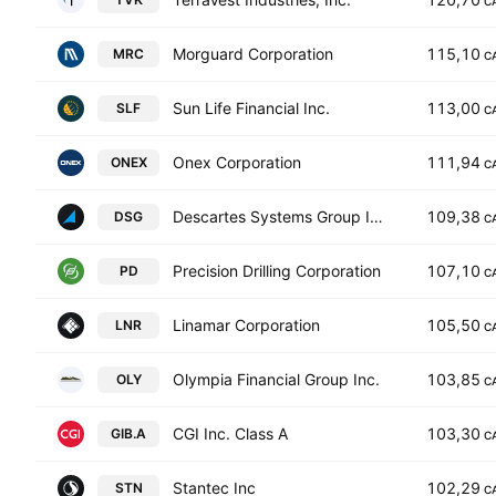
C
Morguard Corporation
115,10
MRC
C
Sun Life Financial Inc.
113,00
SLF
C
Onex Corporation
111,94
ONEX
C
Descartes Systems Group Inc.
109,38
DSG
C
Precision Drilling Corporation
107,10
PD
C
Linamar Corporation
105,50
LNR
C
Olympia Financial Group Inc.
103,85
OLY
C
CGI Inc. Class A
103,30
GIB.A
C
Stantec Inc
102,29
STN
C