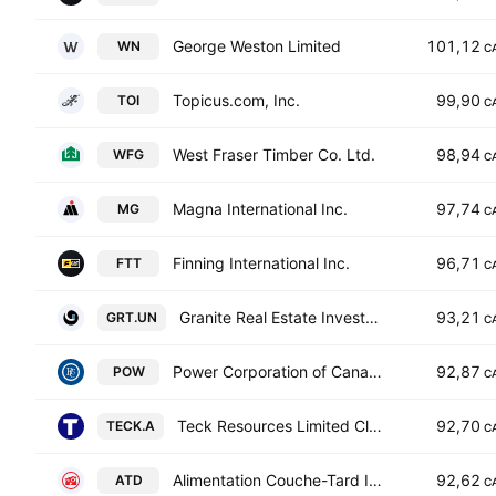
George Weston Limited
101,12
WN
C
Topicus.com, Inc.
99,90
TOI
C
West Fraser Timber Co. Ltd.
98,94
WFG
C
Magna International Inc.
97,74
MG
C
Finning International Inc.
96,71
FTT
C
Granite Real Estate Investment Trust
93,21
GRT.UN
C
Power Corporation of Canada
92,87
POW
C
Teck Resources Limited Class A
92,70
TECK.A
C
Alimentation Couche-Tard Inc.
92,62
ATD
C