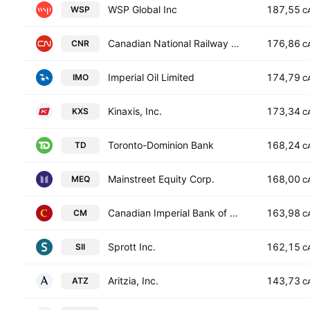
WSP Global Inc
187,55
WSP
C
Canadian National Railway Company
176,86
CNR
C
Imperial Oil Limited
174,79
IMO
C
Kinaxis, Inc.
173,34
KXS
C
Toronto-Dominion Bank
168,24
TD
C
Mainstreet Equity Corp.
168,00
MEQ
C
Canadian Imperial Bank of Commerce
163,98
CM
C
Sprott Inc.
162,15
SII
C
Aritzia, Inc.
143,73
ATZ
C