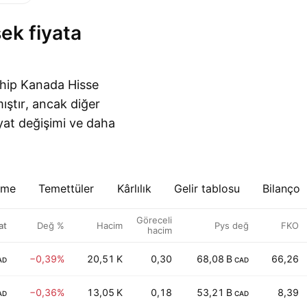
ahip Kanada Hisse
mıştır, ancak diğer
iyat değişimi ve daha
eme
Temettüler
Kârlılık
Gelir tablosu
Bilanço
Göreceli
at
Değ %
Hacim
Pys değ
FKO
hacim
−0,39%
20,51 K
0,30
68,08 B
66,26
AD
CAD
−0,36%
13,05 K
0,18
53,21 B
8,39
AD
CAD