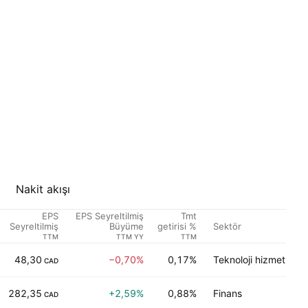
Nakit akışı
EPS
EPS Seyreltilmiş
Tmt
Sektör
Seyreltilmiş
Büyüme
getirisi %
TTM
TTM YY
TTM
48,30
−0,70%
0,17%
Teknoloji hizmetleri
CAD
282,35
+2,59%
0,88%
Finans
CAD