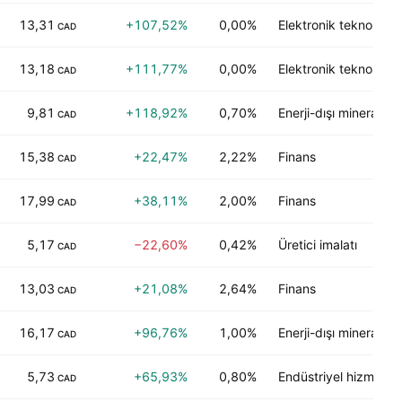
13,31
+107,52%
0,00%
Elektronik teknoloji
CAD
13,18
+111,77%
0,00%
Elektronik teknoloji
CAD
9,81
+118,92%
0,70%
Enerji-dışı mineraller
CAD
15,38
+22,47%
2,22%
Finans
CAD
17,99
+38,11%
2,00%
Finans
CAD
5,17
−22,60%
0,42%
Üretici imalatı
CAD
13,03
+21,08%
2,64%
Finans
CAD
16,17
+96,76%
1,00%
Enerji-dışı mineraller
CAD
5,73
+65,93%
0,80%
Endüstriyel hizmetler
CAD