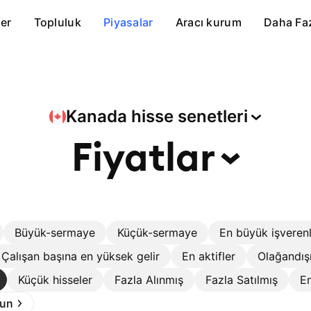
er
Topluluk
Piyasalar
Aracı kurum
Daha Fa
Kanada hisse
senetleri
Fiyatlar
Büyük-sermaye
Küçük-sermaye
En büyük işveren
Çalışan başına en yüksek gelir
En aktifler
Olağandış
Küçük hisseler
Fazla Alınmış
Fazla Satılmış
En
run