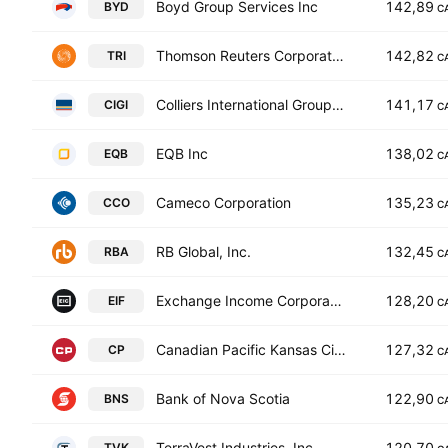
Boyd Group Services Inc
142,89
BYD
C
Thomson Reuters Corporation
142,82
TRI
C
Colliers International Group Inc.
141,17
CIGI
C
EQB Inc
138,02
EQB
C
Cameco Corporation
135,23
CCO
C
RB Global, Inc.
132,45
RBA
C
Exchange Income Corporation
128,20
EIF
C
Canadian Pacific Kansas City Limited
127,32
CP
C
Bank of Nova Scotia
122,90
BNS
C
TerraVest Industries, Inc.
120,70
TVK