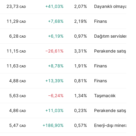
23,73
+41,03%
2,07%
Dayanıklı olmayan tük
CAD
11,29
+7,68%
2,19%
Finans
CAD
6,28
+6,19%
0,97%
Dağıtım servisleri
CAD
11,15
−26,61%
3,31%
Perakende satış
CAD
11,63
+8,78%
1,91%
Finans
CAD
4,88
+13,39%
0,81%
Finans
CAD
5,63
−6,24%
1,34%
Taşımacılık
CAD
4,86
+11,03%
0,23%
Perakende satış
CAD
5,47
+186,90%
0,57%
Enerji-dışı mineraller
CAD