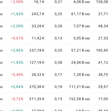
−2,09%
16,1 K
0,21
4,06 B
156,08
AD
CAD
+1,92%
243,7 K
0,25
61,17 B
27,71
AD
CAD
+2,09%
33,26 K
0,26
7,07 B
48,34
AD
CAD
−0,01%
11,42 K
0,13
5,05 B
27,33
AD
CAD
+2,95%
237,78 K
0,20
57,21 B
165,95
AD
CAD
+1,93%
127,16 K
0,39
24,06 B
41,12
AD
CAD
−0,49%
28,32 K
0,17
7,26 B
38,75
AD
CAD
+0,64%
270,36 K
0,19
111,21 B
29,57
AD
CAD
−0,72%
511,35 K
0,13
152,58 B
17,00
AD
CAD
+0,66%
17,99 K
0,24
2,6 B
36,19