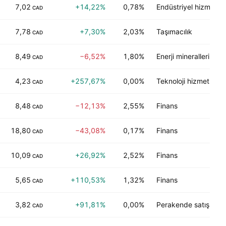
7,02
+14,22%
0,78%
Endüstriyel hizmetler
CAD
7,78
+7,30%
2,03%
Taşımacılık
CAD
8,49
−6,52%
1,80%
Enerji mineralleri
CAD
4,23
+257,67%
0,00%
Teknoloji hizmetleri
CAD
8,48
−12,13%
2,55%
Finans
CAD
18,80
−43,08%
0,17%
Finans
CAD
10,09
+26,92%
2,52%
Finans
CAD
5,65
+110,53%
1,32%
Finans
CAD
3,82
+91,81%
0,00%
Perakende satış
CAD