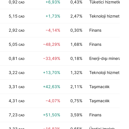
0,92
+6,93%
0,43%
Tüketici hizmetleri
CAD
5,15
+1,73%
2,47%
Teknoloji hizmetleri
CAD
2,92
−4,14%
0,30%
Finans
CAD
5,05
−48,29%
1,68%
Finans
CAD
0,81
−33,49%
0,18%
Enerji-dışı mineraller
CAD
3,22
+13,70%
1,32%
Teknoloji hizmetleri
CAD
3,31
+42,63%
2,11%
Taşımacılık
CAD
4,31
−4,07%
0,75%
Taşımacılık
CAD
7,23
+51,50%
3,59%
Finans
CAD
3,33
−16,83%
0,65%
Üretici imalatı