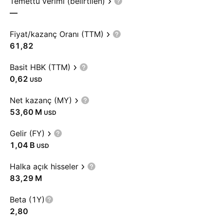
Temettü verimi (belirtilen)
—
Fiyat/kazanç Oranı (TTM)
61,82
Basit HBK (TTM)
0,62
USD
Net kazanç (MY)
‪53,60 M‬
USD
Gelir (FY)
‪1,04 B‬
USD
Halka açık hisseler
‪83,29 M‬
Beta (1Y)
2,80