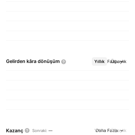
Gelirden kâra
dönüşüm
Yıllık
Daha Fazla
Üç aylık
Kazanç
Yıllık
Daha Fazla
Üç aylık
Sonraki
:
—