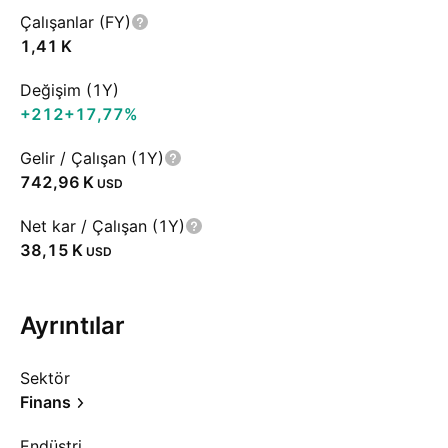
Çalışanlar (FY)
‪1,41 K‬
Değişim (1Y)
+212
+17,77%
Gelir / Çalışan (1Y)
‪742,96 K‬
USD
Net kar / Çalışan (1Y)
‪38,15 K‬
USD
Ayrıntılar
Sektör
Finans
Endüstri