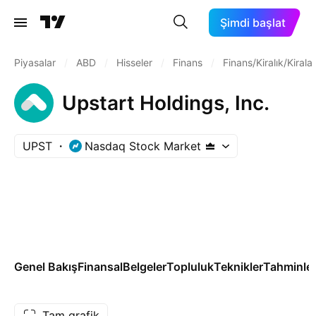
Şimdi başlat
Piyasalar
/
ABD
/
Hisseler
/
Finans
/
Finans/Kiralık/Kiral
Upstart Holdings, Inc.
UPST
Nasdaq Stock Market
Genel Bakış
Finansal
Belgeler
Topluluk
Teknikler
Tahminle
Tam grafik