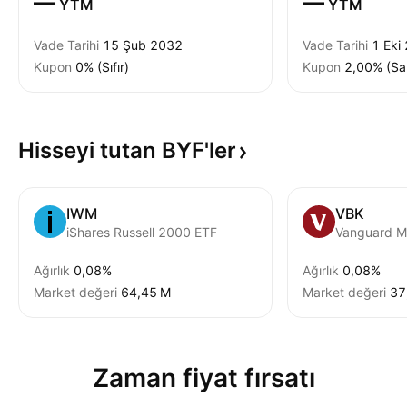
—
—
YTM
YTM
Vade Tarihi
15 Şub 2032
Vade Tarihi
1 Eki
Kupon
0% (Sıfır)
Kupon
2,00% (Sa
Hisseyi tutan
BYF'ler
IWM
VBK
iShares Russell 2000 ETF
Ağırlık
0,08%
Ağırlık
0,08%
Market değeri
‪64,45 M‬
Market değeri
‪37
Zaman fiyat fırsatı