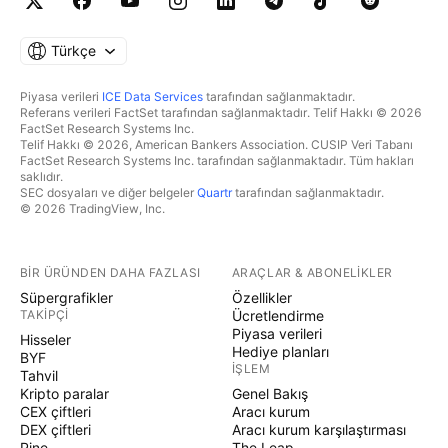
Türkçe
Piyasa verileri
ICE Data Services
tarafından sağlanmaktadır.
Referans verileri FactSet tarafından sağlanmaktadır. Telif Hakkı © 2026
FactSet Research Systems Inc.
Telif Hakkı © 2026, American Bankers Association. CUSIP Veri Tabanı
FactSet Research Systems Inc. tarafından sağlanmaktadır. Tüm hakları
saklıdır.
SEC dosyaları ve diğer belgeler
Quartr
tarafından sağlanmaktadır.
© 2026 TradingView, Inc.
BIR ÜRÜNDEN DAHA FAZLASI
ARAÇLAR & ABONELIKLER
Süpergrafikler
Özellikler
TAKIPÇI
Ücretlendirme
Piyasa verileri
Hisseler
Hediye planları
BYF
İŞLEM
Tahvil
Kripto paralar
Genel Bakış
CEX çiftleri
Aracı kurum
DEX çiftleri
Aracı kurum karşılaştırması
Pine
The Leap