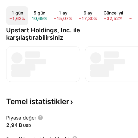
1 gün
5 gün
1 ay
6 ay
Güncel yıl
1 
−1,62%
10,69%
−15,07%
−17,30%
−32,52%
−63
Upstart Holdings, Inc. ile
karşılaştırabilirsiniz
Temel
istatistikler
Piyasa değeri
‪2,94 B‬
USD