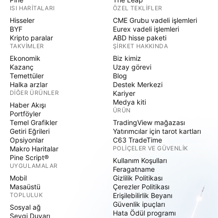
ISI HARITALARI
ÖZEL TEKLIFLER
Hisseler
CME Grubu vadeli işlemleri
BYF
Eurex vadeli işlemleri
Kripto paralar
ABD hisse paketi
TAKVIMLER
ŞIRKET HAKKINDA
Ekonomik
Biz kimiz
Kazanç
Uzay görevi
Temettüler
Blog
Halka arzlar
Destek Merkezi
DIĞER ÜRÜNLER
Kariyer
Medya kiti
Haber Akışı
ÜRÜN
Portföyler
Temel Grafikler
TradingView mağazası
Getiri Eğrileri
Yatırımcılar için tarot kartları
Opsiyonlar
C63 TradeTime
Makro Haritalar
POLIÇELER VE GÜVENLIK
Pine Script®
Kullanım Koşulları
UYGULAMALAR
Feragatname
Mobil
Gizlilik Politikası
Masaüstü
Çerezler Politikası
TOPLULUK
Erişilebilirlik Beyanı
Güvenlik ipuçları
Sosyal ağ
Hata Ödül programı
Sevgi Duvarı