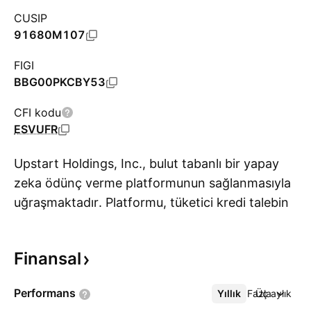
CUSIP
91680M107
FIGI
BBG00PKCBY53
CFI kodu
ESVUFR
Upstart Holdings, Inc., bulut tabanlı bir yapay
zeka ödünç verme platformunun sağlanmasıyla
uğraşmaktadır. Platformu, tüketici kredi talebini
Da
toplar ve şirketin yapay zeka destekli banka
ortakları ağına bağlar. Şirket, Aralık 2013'te
Finansal
David Joseph Girouard, Anna Mongayt
Danışmanı ve Paul Gu tarafından kuruldu ve
Performans
Yıllık
Daha Fazla
Üç aylık
merkezi San Mateo, CA'da bulunuyor.