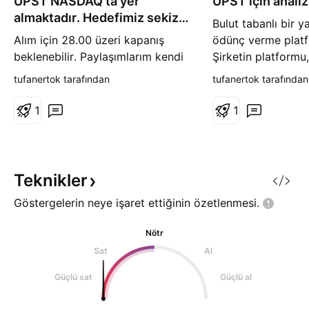
UPST NASDAQ'ta yer
UPST için analiz
ş
almaktadır. Hedefimiz sekiz
Bulut tabanlı bir y
günde geldi :)
Alım için 28.00 üzeri kapanış
ödünç verme plat
beklenebilir. Paylaşımlarım kendi
Şirketin platformu,
bilgi ve görüşlerimdir. Yatırım
tüketici talebini t
tufanertok tarafından
tufanertok tarafından
tavsiyesi değildir.
Upstart AI özellikl
ortakları ağına bağ
1
1
Paylaşımlarım kend
görüşlerimdir. Yatı
değildir.
Teknikler
Göstergelerin neye işaret ettiğinin
özetlenmesi.
Nötr
Sat
Al
Güçlü sat
Güçlü al