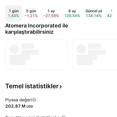
1 gün
5 gün
1 ay
6 ay
Güncel yıl
1 yı
1,43%
−1,21%
−27,59%
120,54%
134,14%
42,4
Atomera Incorporated ile
karşılaştırabilirsiniz
Temel
istatistikler
Piyasa değeri
‪202,87 M‬
USD