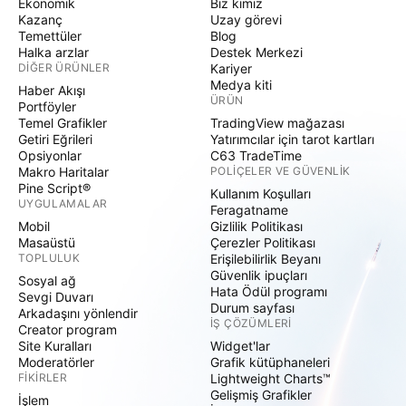
Ekonomik
Biz kimiz
Kazanç
Uzay görevi
Temettüler
Blog
Halka arzlar
Destek Merkezi
DIĞER ÜRÜNLER
Kariyer
Medya kiti
Haber Akışı
ÜRÜN
Portföyler
Temel Grafikler
TradingView mağazası
Getiri Eğrileri
Yatırımcılar için tarot kartları
Opsiyonlar
C63 TradeTime
Makro Haritalar
POLIÇELER VE GÜVENLIK
Pine Script®
Kullanım Koşulları
UYGULAMALAR
Feragatname
Mobil
Gizlilik Politikası
Masaüstü
Çerezler Politikası
TOPLULUK
Erişilebilirlik Beyanı
Güvenlik ipuçları
Sosyal ağ
Hata Ödül programı
Sevgi Duvarı
Durum sayfası
Arkadaşını yönlendir
İŞ ÇÖZÜMLERI
Creator program
Site Kuralları
Widget'lar
Moderatörler
Grafik kütüphaneleri
FIKIRLER
Lightweight Charts™
Gelişmiş Grafikler
İşlem