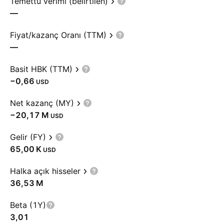
Temettü verimi (belirtilen)
—
Fiyat/kazanç Oranı (TTM)
—
Basit HBK (TTM)
−0,66
USD
Net kazanç (MY)
‪−20,17 M‬
USD
Gelir (FY)
‪65,00 K‬
USD
Halka açık hisseler
‪36,53 M‬
Beta (1Y)
3,01