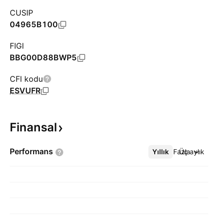
CUSIP
04965B100
FIGI
BBG00D88BWP5
CFI kodu
ESVUFR
Finansal
Performans
Yıllık
Daha Fazla
Üç aylık