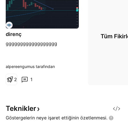
direnç
Tüm Fikirl
gggggggggggggggggg
alpereengumus tarafından
2
1
Teknikler
Göstergelerin neye işaret ettiğinin
özetlenmesi.