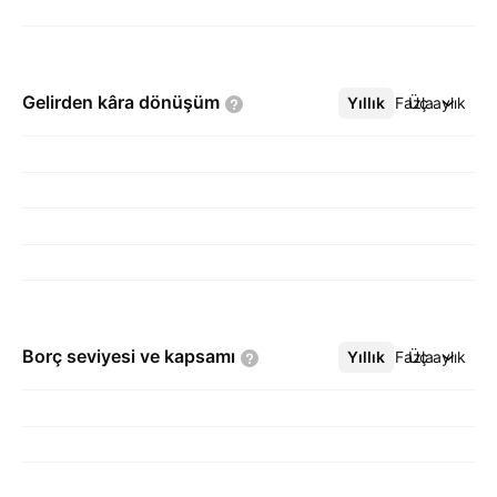
Gelirden kâra
dönüşüm
Yıllık
Daha Fazla
Üç aylık
Borç seviyesi ve
kapsamı
Yıllık
Daha Fazla
Üç aylık