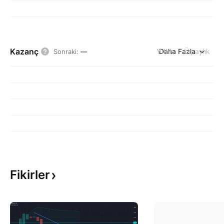
Kazanç
Yıllık
Daha Fazla
Üç aylık
Sonraki
:
—
Fikirler