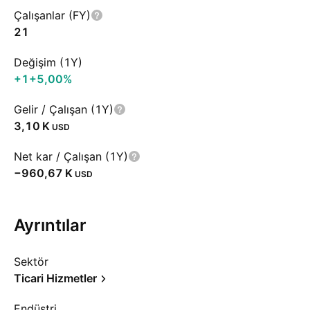
Çalışanlar (FY)
21
Değişim (1Y)
+1
+5,00%
Gelir / Çalışan (1Y)
‪3,10 K‬
USD
Net kar / Çalışan (1Y)
‪−960,67 K‬
USD
Ayrıntılar
Sektör
Ticari Hizmetler
Endüstri