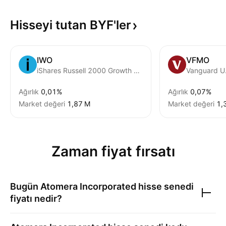
Hisseyi tutan
BYF'ler
IWO
VFMO
iShares Russell 2000 Growth ETF
Ağırlık
0,01%
Ağırlık
0,07%
Market değeri
‪1,87 M‬
Market değeri
‪1,
Zaman fiyat fırsatı
Bugün
Atomera Incorporated
hisse senedi
fiyatı nedir?