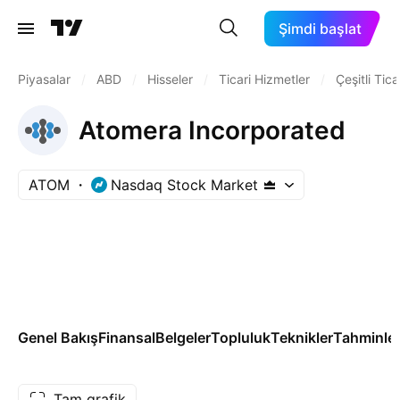
Şimdi başlat
Piyasalar
/
ABD
/
Hisseler
/
Ticari Hizmetler
/
Çeşitli Tic
Atomera Incorporated
ATOM
Nasdaq Stock Market
Genel Bakış
Finansal
Belgeler
Topluluk
Teknikler
Tahminle
Tam grafik