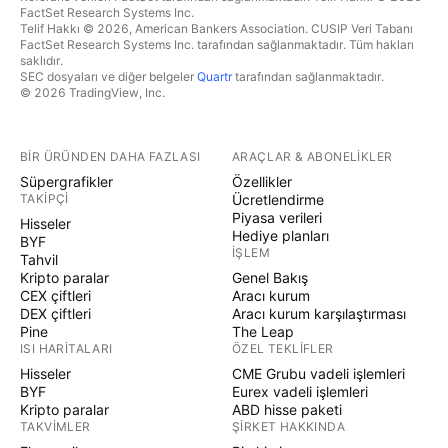
FactSet Research Systems Inc.
Telif Hakkı © 2026, American Bankers Association. CUSIP Veri Tabanı
FactSet Research Systems Inc. tarafından sağlanmaktadır. Tüm hakları
saklıdır.
SEC dosyaları ve diğer belgeler
Quartr
tarafından sağlanmaktadır.
© 2026 TradingView, Inc.
BIR ÜRÜNDEN DAHA FAZLASI
ARAÇLAR & ABONELIKLER
Süpergrafikler
Özellikler
TAKIPÇI
Ücretlendirme
Piyasa verileri
Hisseler
Hediye planları
BYF
İŞLEM
Tahvil
Kripto paralar
Genel Bakış
CEX çiftleri
Aracı kurum
DEX çiftleri
Aracı kurum karşılaştırması
Pine
The Leap
ISI HARITALARI
ÖZEL TEKLIFLER
Hisseler
CME Grubu vadeli işlemleri
BYF
Eurex vadeli işlemleri
Kripto paralar
ABD hisse paketi
TAKVIMLER
ŞIRKET HAKKINDA