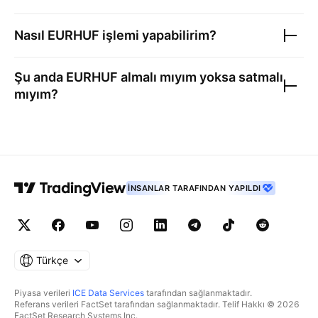
Nasıl
EURHUF
işlemi yapabilirim?
Şu anda
EURHUF
almalı mıyım yoksa satmalı
mıyım?
İNSANLAR TARAFINDAN YAPILDI
Türkçe
Piyasa verileri
ICE Data Services
tarafından sağlanmaktadır.
Referans verileri FactSet tarafından sağlanmaktadır. Telif Hakkı © 2026
FactSet Research Systems Inc.