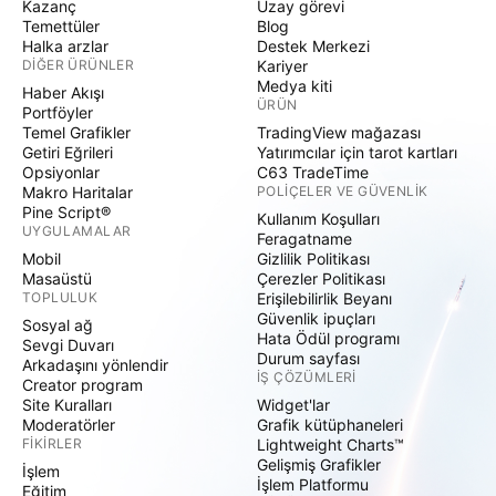
Kazanç
Uzay görevi
Temettüler
Blog
Halka arzlar
Destek Merkezi
DIĞER ÜRÜNLER
Kariyer
Medya kiti
Haber Akışı
ÜRÜN
Portföyler
Temel Grafikler
TradingView mağazası
Getiri Eğrileri
Yatırımcılar için tarot kartları
Opsiyonlar
C63 TradeTime
Makro Haritalar
POLIÇELER VE GÜVENLIK
Pine Script®
Kullanım Koşulları
UYGULAMALAR
Feragatname
Mobil
Gizlilik Politikası
Masaüstü
Çerezler Politikası
TOPLULUK
Erişilebilirlik Beyanı
Güvenlik ipuçları
Sosyal ağ
Hata Ödül programı
Sevgi Duvarı
Durum sayfası
Arkadaşını yönlendir
İŞ ÇÖZÜMLERI
Creator program
Site Kuralları
Widget'lar
Moderatörler
Grafik kütüphaneleri
FIKIRLER
Lightweight Charts™
Gelişmiş Grafikler
İşlem
İşlem Platformu
Eğitim