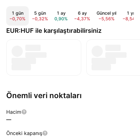
1 gün
5 gün
1 ay
6 ay
Güncel yıl
1 yıl
−0,70%
−0,32%
0,90%
−4,37%
−5,56%
−8,54%
EUR:HUF ile karşılaştırabilirsiniz
Önemli veri noktaları
Hacim
—
Önceki kapanış