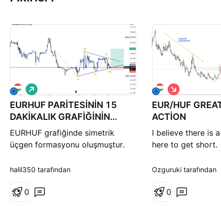
A
S
l
a
EURHUF PARİTESİNİN 15
ı
EUR/HUF GREAT
t
ş
ı
DAKİKALIK GRAFİĞİNİN
ACTİON
ş
TEKNİK YORUMU
EURHUF grafiğinde simetrik
I believe there is 
üçgen formasyonu oluşmuştur.
here to get short.
üçgenin üst bandının kırılımı ve
retestin beklenmesi
halil350 tarafından
Ozguruki tarafından
gerekmektedir.ytd
0
0