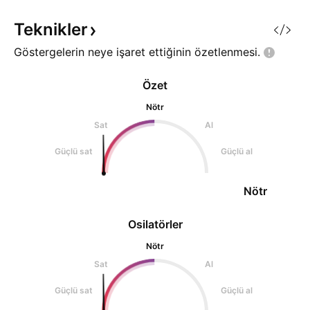
Teknikler
Göstergelerin neye işaret ettiğinin
özetlenmesi.
Özet
Nötr
Sat
Al
Güçlü sat
Güçlü al
Nötr
Osilatörler
Nötr
Sat
Al
Güçlü sat
Güçlü al