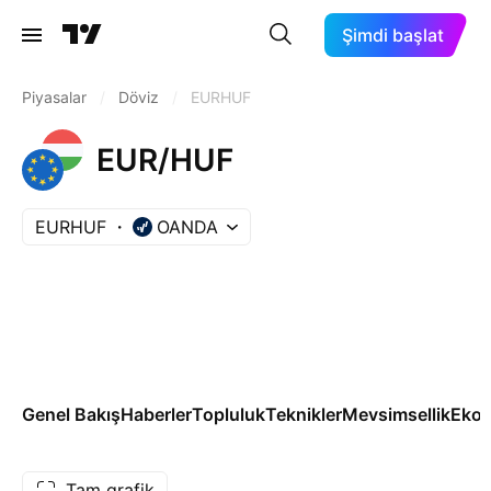
Şimdi başlat
Piyasalar
/
Döviz
/
EURHUF
EUR/HUF
EURHUF
OANDA
Genel Bakış
Haberler
Topluluk
Teknikler
Mevsimsellik
Ekon
Tam grafik