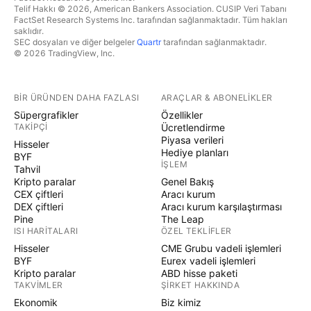
Telif Hakkı © 2026, American Bankers Association. CUSIP Veri Tabanı
FactSet Research Systems Inc. tarafından sağlanmaktadır. Tüm hakları
saklıdır.
SEC dosyaları ve diğer belgeler
Quartr
tarafından sağlanmaktadır.
© 2026 TradingView, Inc.
BIR ÜRÜNDEN DAHA FAZLASI
ARAÇLAR & ABONELIKLER
Süpergrafikler
Özellikler
TAKIPÇI
Ücretlendirme
Piyasa verileri
Hisseler
Hediye planları
BYF
İŞLEM
Tahvil
Kripto paralar
Genel Bakış
CEX çiftleri
Aracı kurum
DEX çiftleri
Aracı kurum karşılaştırması
Pine
The Leap
ISI HARITALARI
ÖZEL TEKLIFLER
Hisseler
CME Grubu vadeli işlemleri
BYF
Eurex vadeli işlemleri
Kripto paralar
ABD hisse paketi
TAKVIMLER
ŞIRKET HAKKINDA
Ekonomik
Biz kimiz