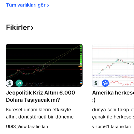
Tüm varlıkları 
gör
Fikirler
A
E
l
ğ
Jeopolitik Kriz Altını 6.000
ı
Amerika herkese
i
ş
t
Dolara Taşıyacak mı?
:)
i
m
Küresel dinamiklerin etkisiyle
dünya seni takip e
altın, dönüştürücü bir döneme
çanak ile herkese su
giriyor. Geleneksel olarak güvenli
UDIS_View tarafından
vizara61 tarafından
liman olarak görülen bu değerli