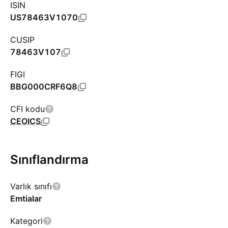
ISIN
US78463V1070
CUSIP
78463V107
FIGI
BBG000CRF6Q8
CFI kodu
CEOICS
Sınıflandırma
Varlık sınıfı
Emtialar
Kategori