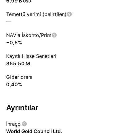
‪6,99 B‬
USD
Temettü verimi (belirtilen)
—
NAV'a İskonto/Prim
−0,5%
Kayıtlı Hisse Senetleri
‪355,50 M‬
Gider oranı
0,40%
Ayrıntılar
İhraççı
World Gold Council Ltd.