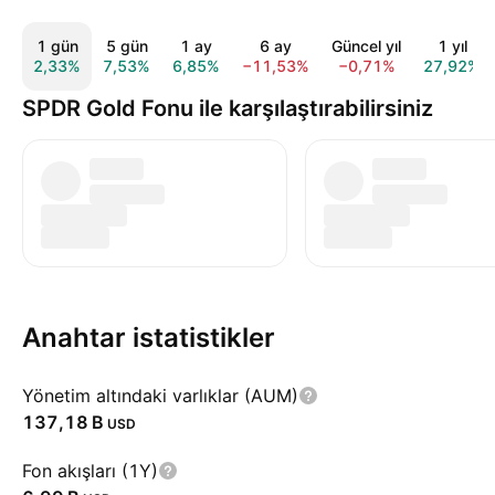
1 gün
5 gün
1 ay
6 ay
Güncel yıl
1 yıl
2,33%
7,53%
6,85%
−11,53%
−0,71%
27,92%
SPDR Gold Fonu ile karşılaştırabilirsiniz
Anahtar istatistikler
Yönetim altındaki varlıklar (AUM)
‪137,18 B‬
USD
Fon akışları (1Y)