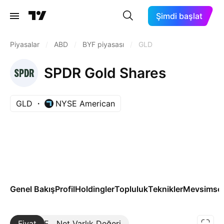
Şimdi başlat
Piyasalar
/
ABD
/
BYF piyasası
/
GLD
SPDR Gold Shares
GLD
NYSE American
Genel Bakış
Profil
Holdingler
Topluluk
Teknikler
Mevsimsel
Fiyat
Daha Fazla
Net Varlık Değeri