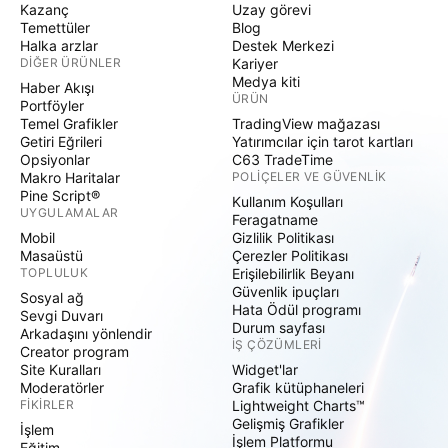
Kazanç
Uzay görevi
Temettüler
Blog
Halka arzlar
Destek Merkezi
DIĞER ÜRÜNLER
Kariyer
Medya kiti
Haber Akışı
ÜRÜN
Portföyler
Temel Grafikler
TradingView mağazası
Getiri Eğrileri
Yatırımcılar için tarot kartları
Opsiyonlar
C63 TradeTime
Makro Haritalar
POLIÇELER VE GÜVENLIK
Pine Script®
Kullanım Koşulları
UYGULAMALAR
Feragatname
Mobil
Gizlilik Politikası
Masaüstü
Çerezler Politikası
TOPLULUK
Erişilebilirlik Beyanı
Güvenlik ipuçları
Sosyal ağ
Hata Ödül programı
Sevgi Duvarı
Durum sayfası
Arkadaşını yönlendir
İŞ ÇÖZÜMLERI
Creator program
Site Kuralları
Widget'lar
Moderatörler
Grafik kütüphaneleri
FIKIRLER
Lightweight Charts™
Gelişmiş Grafikler
İşlem
İşlem Platformu
Eğitim