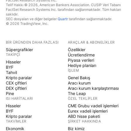
FactSet Research Systems Inc.
Telif Hakkı © 2026, American Bankers Association. CUSIP Veri Tabanı
FactSet Research Systems Inc. tarafından sağlanmaktadır. Tüm hakları
saklıdır.
SEC dosyaları ve diğer belgeler
Quartr
tarafından sağlanmaktadır.
© 2026 TradingView, Inc.
BIR ÜRÜNDEN DAHA FAZLASI
ARAÇLAR & ABONELIKLER
Süpergrafikler
Özellikler
TAKIPÇI
Ücretlendirme
Piyasa verileri
Hisseler
Hediye planları
BYF
İŞLEM
Tahvil
Kripto paralar
Genel Bakış
CEX çiftleri
Aracı kurum
DEX çiftleri
Aracı kurum karşılaştırması
Pine
The Leap
ISI HARITALARI
ÖZEL TEKLIFLER
Hisseler
CME Grubu vadeli işlemleri
BYF
Eurex vadeli işlemleri
Kripto paralar
ABD hisse paketi
TAKVIMLER
ŞIRKET HAKKINDA
Ekonomik
Biz kimiz