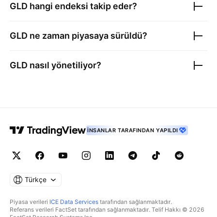
GLD
hangi endeksi takip eder?
GLD
ne zaman piyasaya sürüldü?
GLD
nasıl yönetiliyor?
İNSANLAR TARAFINDAN YAPILDI
Türkçe
Piyasa verileri
ICE Data Services
tarafından sağlanmaktadır.
Referans verileri FactSet tarafından sağlanmaktadır. Telif Hakkı © 2026