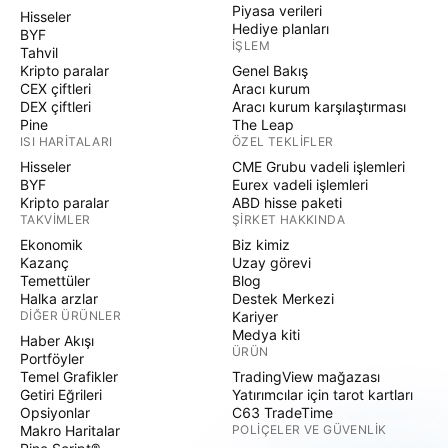
Piyasa verileri
Hisseler
Hediye planları
BYF
İŞLEM
Tahvil
Kripto paralar
Genel Bakış
CEX çiftleri
Aracı kurum
DEX çiftleri
Aracı kurum karşılaştırması
Pine
The Leap
ISI HARITALARI
ÖZEL TEKLIFLER
Hisseler
CME Grubu vadeli işlemleri
BYF
Eurex vadeli işlemleri
Kripto paralar
ABD hisse paketi
TAKVIMLER
ŞIRKET HAKKINDA
Ekonomik
Biz kimiz
Kazanç
Uzay görevi
Temettüler
Blog
Halka arzlar
Destek Merkezi
DIĞER ÜRÜNLER
Kariyer
Medya kiti
Haber Akışı
ÜRÜN
Portföyler
Temel Grafikler
TradingView mağazası
Getiri Eğrileri
Yatırımcılar için tarot kartları
Opsiyonlar
C63 TradeTime
Makro Haritalar
POLIÇELER VE GÜVENLIK