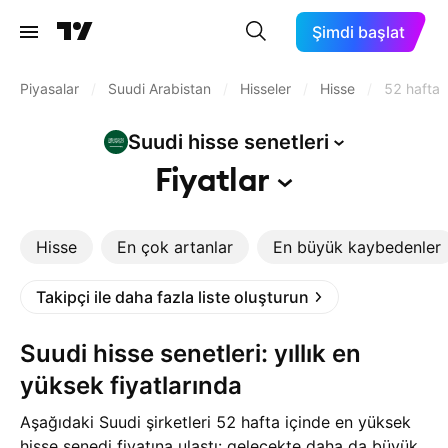
Şimdi başlat
Piyasalar
/
Suudi Arabistan
/
Hisseler
/
Hisse
/
52 hafta 
Suudi hisse
senetleri
Fiyatlar
Hisse
En çok artanlar
En büyük kaybedenler
Takipçi ile daha fazla liste oluşturun
Suudi hisse senetleri: yıllık en
yüksek fiyatlarında
Aşağıdaki Suudi şirketleri 52 hafta içinde en yüksek
hisse senedi fiyatına ulaştı: gelecekte daha da büyük