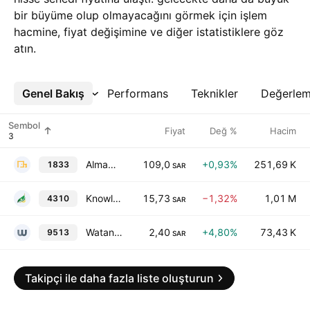
bir büyüme olup olmayacağını görmek için işlem
hacmine, fiyat değişimine ve diğer istatistiklere göz
atın.
Genel Bakış
Daha Fazla
Performans
Teknikler
Değerle
Sembol
Fiyat
Değ %
Hacim
Almawarid Manpower Company
109,0
+0,93%
251,69 K
1833
SAR
Knowledge Economic City
15,73
−1,32%
1,01 M
4310
SAR
Watani Iron Steel Co
2,40
+4,80%
73,43 K
9513
SAR
Takipçi ile daha fazla liste oluşturun