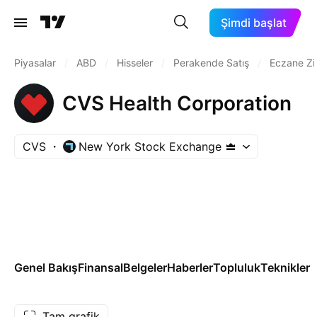
Şimdi başlat
Piyasalar
/
ABD
/
Hisseler
/
Perakende Satış
/
Eczane Zin
CVS Health Corporation
CVS
New York Stock Exchange
Genel Bakış
Finansal
Belgeler
Haberler
Topluluk
Teknikler
T
Tam grafik