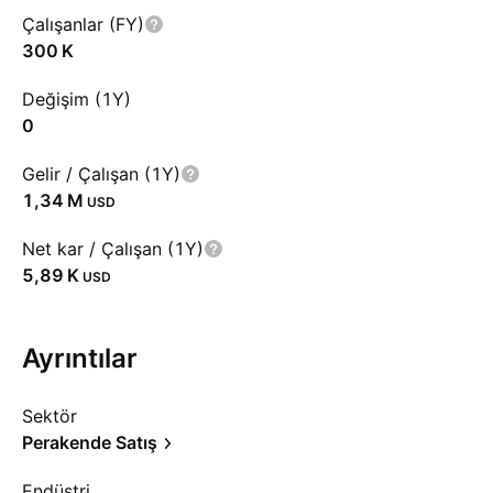
Çalışanlar (FY)
‪300 K‬
Değişim (1Y)
0
Gelir / Çalışan (1Y)
‪1,34 M‬
USD
Net kar / Çalışan (1Y)
‪5,89 K‬
USD
Ayrıntılar
Sektör
Perakende Satış
Endüstri