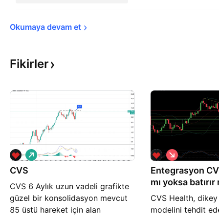
Okumaya devam 
et
Fikirler
A
S
l
a
CVS
ı
Entegrasyon CVS
t
ş
ı
mı yoksa batırır
CVS 6 Aylık uzun vadeli grafikte
ş
güzel bir konsolidasyon mevcut
CVS Health, dikey 
85 üstü hareket için alan
modelini tehdit ede