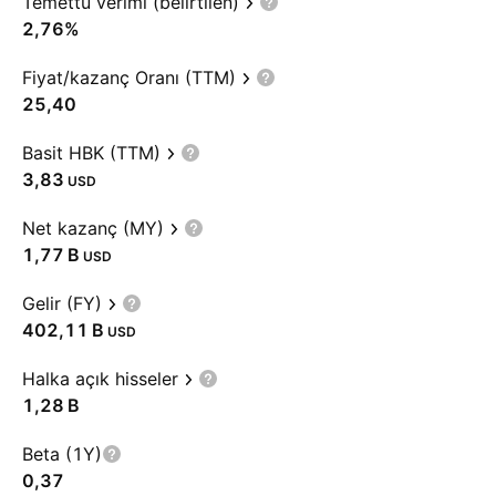
Temettü verimi (belirtilen)
2,76%
Fiyat/kazanç Oranı (TTM)
25,40
Basit HBK (TTM)
3,83
USD
Net kazanç (MY)
‪1,77 B‬
USD
Gelir (FY)
‪402,11 B‬
USD
Halka açık hisseler
‪1,28 B‬
Beta (1Y)
0,37