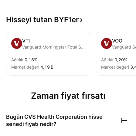
Hisseyi tutan
BYF'ler
VTI
VOO
Vanguard Morningstar Total Stock Market ETF
Vanguard S
Ağırlık
0,18%
Ağırlık
0,20%
Market değeri
‪4,19 B‬
Market değeri
‪3,
Zaman fiyat fırsatı
Bugün
CVS Health Corporation
hisse
senedi fiyatı nedir?