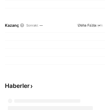
Kazanç
Yıllık
Daha Fazla
Üç aylık
Sonraki
:
—
Haberler