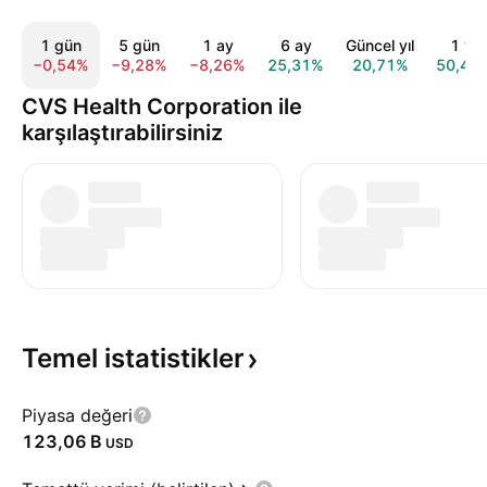
1 gün
5 gün
1 ay
6 ay
Güncel yıl
1 yıl
−0,54%
−9,28%
−8,26%
25,31%
20,71%
50,40
CVS Health Corporation ile
karşılaştırabilirsiniz
Temel
istatistikler
Piyasa değeri
‪123,06 B‬
USD