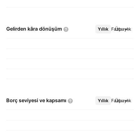
Gelirden kâra
dönüşüm
Yıllık
Daha Fazla
Üç aylık
Borç seviyesi ve
kapsamı
Yıllık
Daha Fazla
Üç aylık