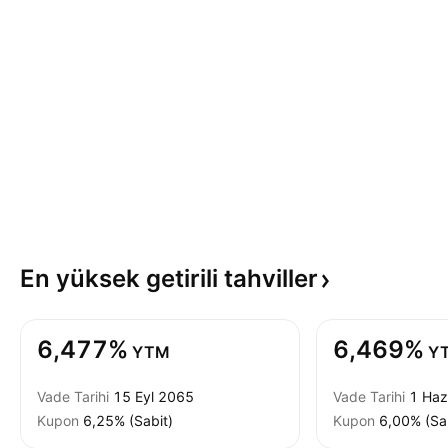
En yüksek getirili
tahviller
6,477%
6,469%
YTM
Y
Vade Tarihi
15 Eyl 2065
Vade Tarihi
1 Ha
Kupon
6,25% (Sabit)
Kupon
6,00% (Sa