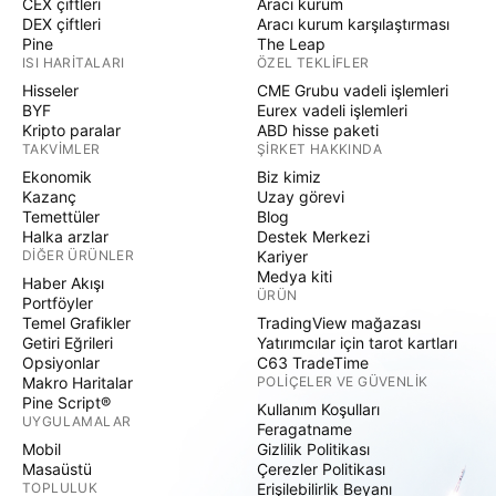
CEX çiftleri
Aracı kurum
DEX çiftleri
Aracı kurum karşılaştırması
Pine
The Leap
ISI HARITALARI
ÖZEL TEKLIFLER
Hisseler
CME Grubu vadeli işlemleri
BYF
Eurex vadeli işlemleri
Kripto paralar
ABD hisse paketi
TAKVIMLER
ŞIRKET HAKKINDA
Ekonomik
Biz kimiz
Kazanç
Uzay görevi
Temettüler
Blog
Halka arzlar
Destek Merkezi
DIĞER ÜRÜNLER
Kariyer
Medya kiti
Haber Akışı
ÜRÜN
Portföyler
Temel Grafikler
TradingView mağazası
Getiri Eğrileri
Yatırımcılar için tarot kartları
Opsiyonlar
C63 TradeTime
Makro Haritalar
POLIÇELER VE GÜVENLIK
Pine Script®
Kullanım Koşulları
UYGULAMALAR
Feragatname
Mobil
Gizlilik Politikası
Masaüstü
Çerezler Politikası
TOPLULUK
Erişilebilirlik Beyanı