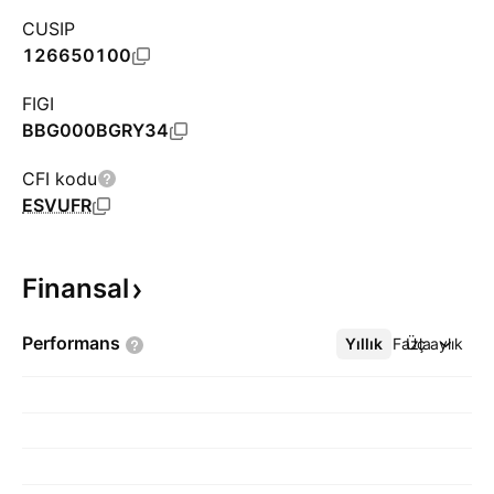
CUSIP
126650100
FIGI
BBG000BGRY34
CFI kodu
ESVUFR
Finansal
Performans
Yıllık
Daha Fazla
Üç aylık