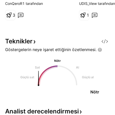
açacaktır
risklerin birleşimi
ConQeroR1 tarafından
UDIS_View tarafından
kalıyor. Eczane Fa
(PBM) iştiraki Ca
3
1
karlılığını destekl
rebate yapıları ve
fiyatlandırma mek
hedef alan yasa ko
Teknikler
düzenleyici deneti
Göstergelerin neye işaret ettiğinin
özetlenmesi.
Nötr
Sat
Al
Güçlü sat
Güçlü al
Nötr
Analist
derecelendirmesi