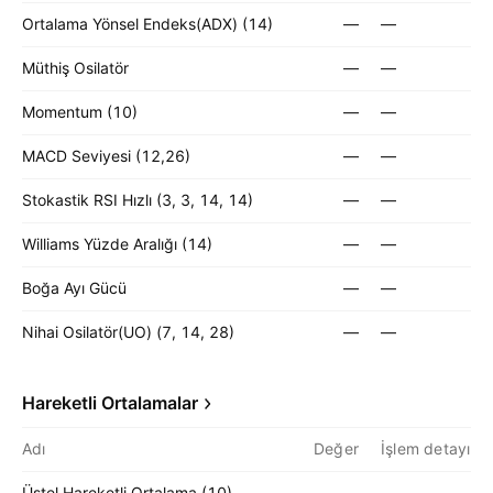
Ortalama Yönsel Endeks(ADX) (14)
—
—
Müthiş Osilatör
—
—
Momentum (10)
—
—
MACD Seviyesi (12,26)
—
—
Stokastik RSI Hızlı (3, 3, 14, 14)
—
—
Williams Yüzde Aralığı (14)
—
—
Boğa Ayı Gücü
—
—
Nihai Osilatör(UO) (7, 14, 28)
—
—
Hareketli Ortalamalar
Adı
Değer
İşlem detayı
Üstel Hareketli Ortalama (10)
—
—