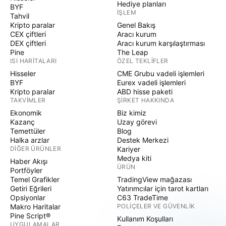
Hediye planları
BYF
İŞLEM
Tahvil
Kripto paralar
Genel Bakış
CEX çiftleri
Aracı kurum
DEX çiftleri
Aracı kurum karşılaştırması
Pine
The Leap
ISI HARITALARI
ÖZEL TEKLIFLER
Hisseler
CME Grubu vadeli işlemleri
BYF
Eurex vadeli işlemleri
Kripto paralar
ABD hisse paketi
TAKVIMLER
ŞIRKET HAKKINDA
Ekonomik
Biz kimiz
Kazanç
Uzay görevi
Temettüler
Blog
Halka arzlar
Destek Merkezi
DIĞER ÜRÜNLER
Kariyer
Medya kiti
Haber Akışı
ÜRÜN
Portföyler
Temel Grafikler
TradingView mağazası
Getiri Eğrileri
Yatırımcılar için tarot kartları
Opsiyonlar
C63 TradeTime
Makro Haritalar
POLIÇELER VE GÜVENLIK
Pine Script®
Kullanım Koşulları
UYGULAMALAR