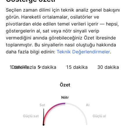
Seçilen zaman dilimi için teknik analiz genel bakışını
görün. Hareketli ortalamalar, osilatörler ve
pivotlardan elde edilen temel verileri içerir — hepsi,
göstergelerin al, sat veya nötr sinyali verip
vermediğini anında görebileceğiniz Özet ibresinde
toplanmıştır. Bu sinyallerin nasıl oluştuğu hakkında
daha fazla bilgi edinin:
Teknik Değerlendirmeler
.
1 dakika
Daha Fazla
5 dakika
15 dakika
30 dakika
Özet
Nötr
Sat
Al
Güçlü sat
Güçlü al