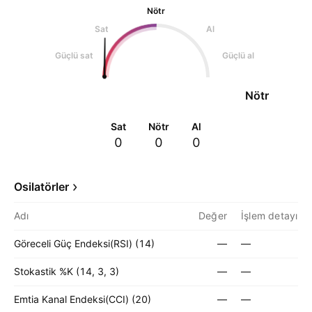
Nötr
Sat
Al
Güçlü sat
Güçlü al
Nötr
Sat
Nötr
Al
0
0
0
Osilatörler
Adı
Değer
İşlem detayı
Göreceli Güç Endeksi(RSI) (14)
—
—
Stokastik %K (14, 3, 3)
—
—
Emtia Kanal Endeksi(CCI) (20)
—
—