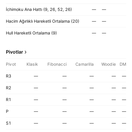
İchimoku Ana Hattı (9, 26, 52, 26)
—
—
Hacim Ağırlıklı Hareketli Ortalama (20)
—
—
Hull Hareketli Ortalama (9)
—
—
Pivotlar
Pivot
Klasik
Fibonacci
Camarilla
Woodie
DM
R3
—
—
—
—
—
R2
—
—
—
—
—
R1
—
—
—
—
—
P
—
—
—
—
—
S1
—
—
—
—
—