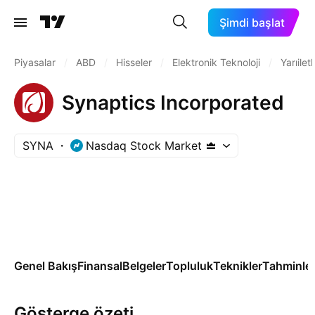
Şimdi başlat
Piyasalar
/
ABD
/
Hisseler
/
Elektronik Teknoloji
/
Yarıilet
Synaptics Incorporated
SYNA
Nasdaq Stock Market
Genel Bakış
Finansal
Belgeler
Topluluk
Teknikler
Tahminle
Gösterge özeti