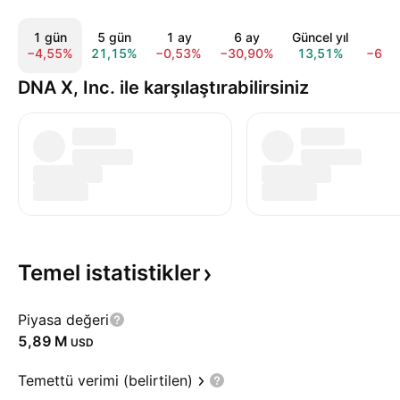
1 gün
5 gün
1 ay
6 ay
Güncel yıl
1 y
−4,55%
21,15%
−0,53%
−30,90%
13,51%
−66,
DNA X, Inc. ile karşılaştırabilirsiniz
Temel
istatistikler
Piyasa değeri
‪5,89 M‬
USD
Temettü verimi (belirtilen)