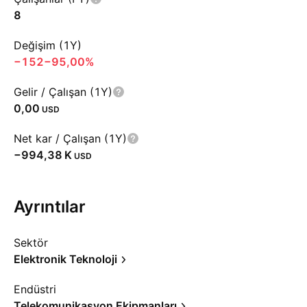
8
Değişim (1Y)
−152
−95,00%
Gelir / Çalışan (1Y)
0,00
USD
Net kar / Çalışan (1Y)
‪−994,38 K‬
USD
Ayrıntılar
Sektör
Elektronik Teknoloji
Endüstri
Telekomunikasyon Ekipmanları