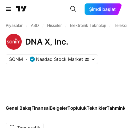
Şimdi başlat
Piyasalar
/
ABD
/
Hisseler
/
Elektronik Teknoloji
/
Teleko
DNA X, Inc.
SONM
Nasdaq Stock Market
Genel Bakış
Finansal
Belgeler
Topluluk
Teknikler
Tahminle
Tam grafik