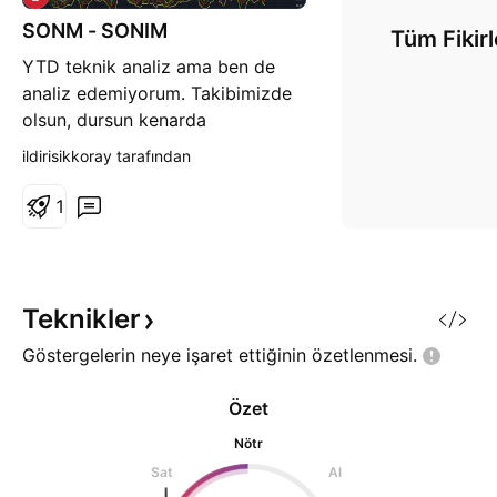
SONM - SONIM
Tüm Fikirl
YTD teknik analiz ama ben de
analiz edemiyorum. Takibimizde
olsun, dursun kenarda
ildirisikkoray tarafından
1
Teknikler
Göstergelerin neye işaret ettiğinin
özetlenmesi.
Özet
Nötr
Sat
Al