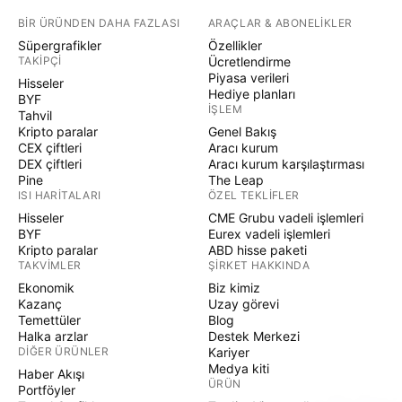
BIR ÜRÜNDEN DAHA FAZLASI
ARAÇLAR & ABONELIKLER
Süpergrafikler
Özellikler
TAKIPÇI
Ücretlendirme
Piyasa verileri
Hisseler
Hediye planları
BYF
İŞLEM
Tahvil
Kripto paralar
Genel Bakış
CEX çiftleri
Aracı kurum
DEX çiftleri
Aracı kurum karşılaştırması
Pine
The Leap
ISI HARITALARI
ÖZEL TEKLIFLER
Hisseler
CME Grubu vadeli işlemleri
BYF
Eurex vadeli işlemleri
Kripto paralar
ABD hisse paketi
TAKVIMLER
ŞIRKET HAKKINDA
Ekonomik
Biz kimiz
Kazanç
Uzay görevi
Temettüler
Blog
Halka arzlar
Destek Merkezi
DIĞER ÜRÜNLER
Kariyer
Medya kiti
Haber Akışı
ÜRÜN
Portföyler