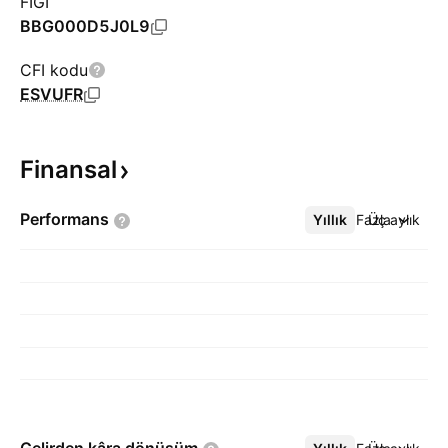
FIGI
BBG000D5J0L9
CFI kodu
ESVUFR
Finansal
Performans
Yıllık
Daha Fazla
Üç aylık