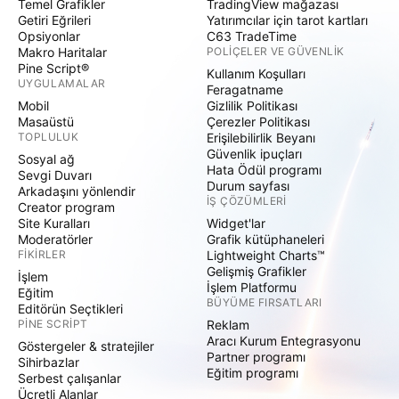
Temel Grafikler
TradingView mağazası
Getiri Eğrileri
Yatırımcılar için tarot kartları
Opsiyonlar
C63 TradeTime
Makro Haritalar
POLIÇELER VE GÜVENLIK
Pine Script®
Kullanım Koşulları
UYGULAMALAR
Feragatname
Mobil
Gizlilik Politikası
Masaüstü
Çerezler Politikası
TOPLULUK
Erişilebilirlik Beyanı
Güvenlik ipuçları
Sosyal ağ
Hata Ödül programı
Sevgi Duvarı
Durum sayfası
Arkadaşını yönlendir
İŞ ÇÖZÜMLERI
Creator program
Site Kuralları
Widget'lar
Moderatörler
Grafik kütüphaneleri
FIKIRLER
Lightweight Charts™
Gelişmiş Grafikler
İşlem
İşlem Platformu
Eğitim
BÜYÜME FIRSATLARI
Editörün Seçtikleri
PINE SCRIPT
Reklam
Aracı Kurum Entegrasyonu
Göstergeler & stratejiler
Partner programı
Sihirbazlar
Eğitim programı
Serbest çalışanlar
Ücretli Alanlar