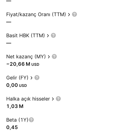
—
Fiyat/kazanç Oranı (TTM)
—
Basit HBK (TTM)
—
Net kazanç (MY)
‪−20,66 M‬
USD
Gelir (FY)
0,00
USD
Halka açık hisseler
‪1,03 M‬
Beta (1Y)
0,45