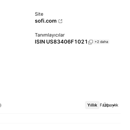
Site
sofi.com
Tanımlayıcılar
ISIN
US83406F1021
+2 daha
Yıllık
Daha Fazla
Üç aylık