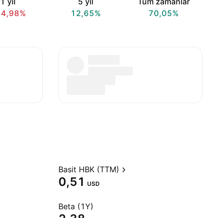
1 yıl
5 yıl
Tüm zamanlar
14,98%
12,65%
70,05%
Basit HBK (TTM)
0,51
USD
Beta (1Y)