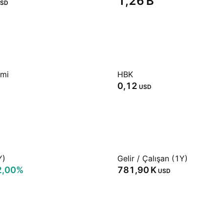
‪1,26 B‬
SD
emi
HBK
0,12
USD
Y)
Gelir / Çalışan (1Y)
2,00%
‪781,90 K‬
USD