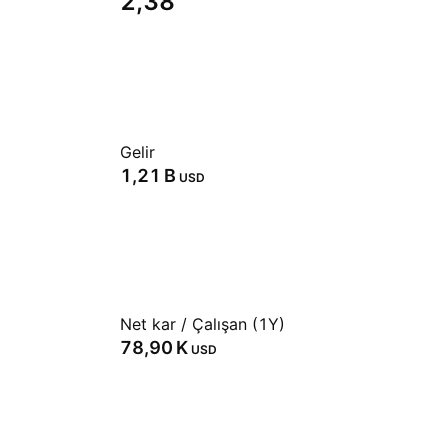
2,38
Gelir
‪1,21 B‬
USD
Net kar / Çalışan (1Y)
‪78,90 K‬
USD