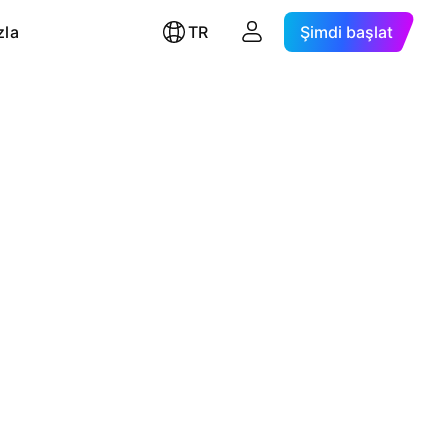
zla
TR
Şimdi başlat