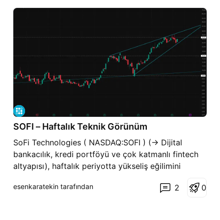
SOFI – Haftalık Teknik Görünüm
SoFi Technologies ( NASDAQ:SOFI ) (→ Dijital
bankacılık, kredi portföyü ve çok katmanlı fintech
altyapısı), haftalık periyotta yükseliş eğilimini
koruyan ve giderek daralan bir fiyat sıkışması içinde
esenkaratekin tarafından
2
0
hareket eden bir yapıda işlem görüyor. Fiyat,
2024’ün son çeyreğinden itibaren çalışan ana
yükselen