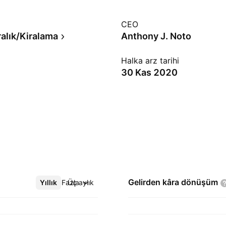
CEO
ralık/Kiralama
Anthony J. Noto
Halka arz tarihi
30 Kas 2020
Gelirden kâra
dönüşüm
Yıllık
Daha Fazla
Üç aylık