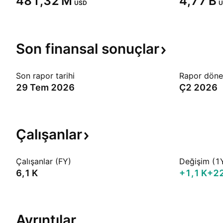
‪481,32 M‬
‪4,77 B‬
USD
U
Son finansal
sonuçlar
Son rapor tarihi
Rapor dön
29 Tem 2026
Ç2 2026
Çalışanlar
Çalışanlar (FY)
Değişim (1
‪6,1 K‬
‪+1,1 K‬
+2
Ayrıntılar