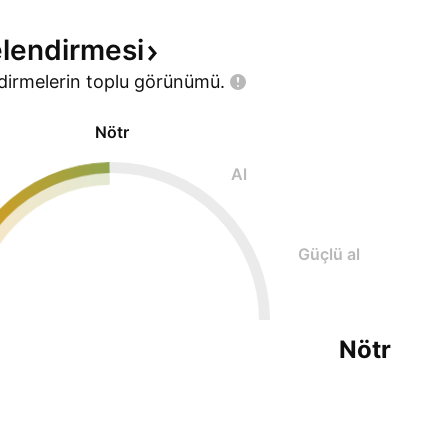
#FintechInsights #FintechCom
lendirmesi
dirmelerin toplu
görünümü.
Nötr
Al
Güçlü al
Nötr