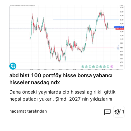
abd bist 100 portföy hisse borsa yabancı
hisseler nasdaq ndx
Daha önceki yayınlarda çip hissesi agırlıklı gittik
hepsi patladı yukarı. Şimdi 2027 nin yıldızlarını
yazıyorum 1. Nükleer santral hisselerinden oklo smr
hacamat tarafından
1
ve talen enerji var favorim talen sonra oklo ağırlık
oklo alınır veya talen smr biraz daha az alınır sebebi
smr biraz daha karı düşük 2. öneri