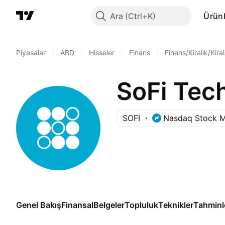
Ara
Ürünl
Piyasalar
/
ABD
/
Hisseler
/
Finans
/
Finans/Kiralık/Kir
SoFi Tech
SOFI
Nasdaq Stock M
Genel Bakış
Finansal
Belgeler
Topluluk
Teknikler
Tahminl