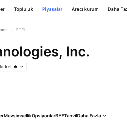
er
Topluluk
Piyasalar
Aracı kurum
Daha Fa
alama
/
SOFI
nologies, Inc.
arket
er
Mevsimsellik
Opsiyonlar
BYF
Tahvil
Daha Fazla