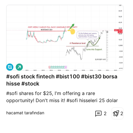
A
l
#sofi stock fintech #bist100 #bist30 borsa
ı
ş
hisse #stock
#sofi shares for $25, I'm offering a rare
opportunity! Don't miss it! #sofi hisseleri 25 dolar
bulunmaz fırsat sunuyorum! kaçırmayın #Fintech
hacamat tarafından
2
2
#FinancialTechnology #DigitalFinance
#FintechNews #FintechInnovation #FintechTrends
#FutureOfFinance #FinanceRevolution