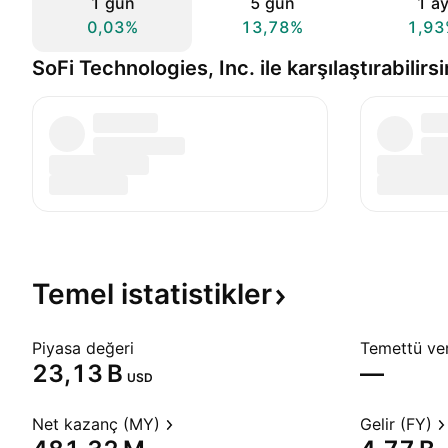
1 gün
5 gün
1 a
0,03%
13,78%
1,93
SoFi Technologies, Inc. ile karşılaştırabilirsi
Temel
istatistikler
Piyasa değeri
Temettü veri
‪23,13 B‬
—
USD
Net kazanç (MY)
Gelir (FY)