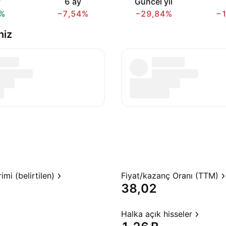
y
6 ay
Güncel yıl
%
−7,54%
−29,84%
−
niz
mi (belirtilen)
Fiyat/kazanç Oranı (TTM)
38,02
Halka açık hisseler