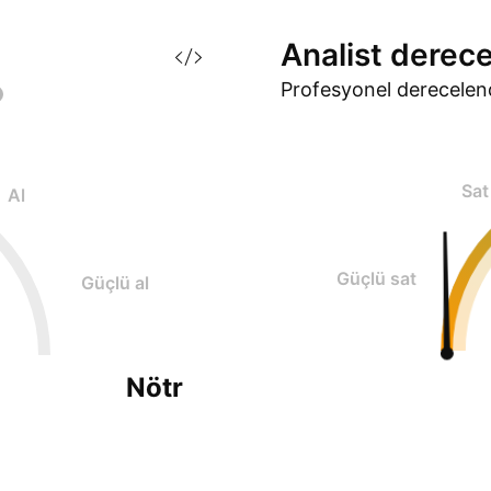
Analist
derece
Profesyonel derecelen
Sat
Al
Güçlü sat
Güçlü al
Nötr