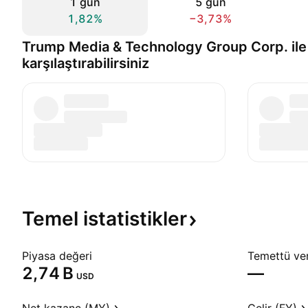
1 gün
5 gün
1,82%
−3,73%
Trump Media & Technology Group Corp. ile
karşılaştırabilirsiniz
Temel
istatistikler
Piyasa değeri
Temettü veri
‪2,74 B‬
—
USD