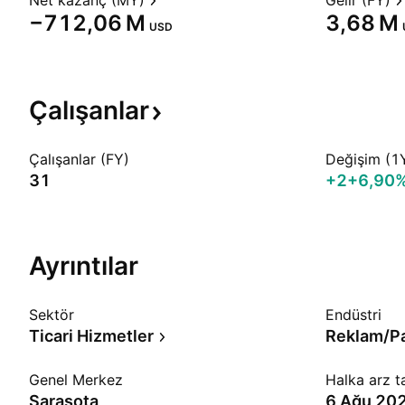
Net kazanç (MY)
Gelir (FY)
‪−712,06 M‬
‪3,68 M‬
USD
Çalışanlar
Çalışanlar (FY)
Değişim (1
31
+2
+6,90
Ayrıntılar
Sektör
Endüstri
Ticari Hizmetler
Reklam/Pa
Genel Merkez
Halka arz ta
Sarasota
6 Ağu 20