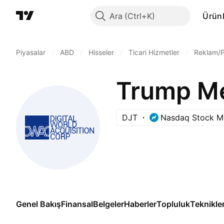
Ara
Ürünl
Piyasalar
/
ABD
/
Hisseler
/
Ticari Hizmetler
/
Reklam/P
Trump Me
DJT
Nasdaq Stock M
Genel Bakış
Finansal
Belgeler
Haberler
Topluluk
Teknikle