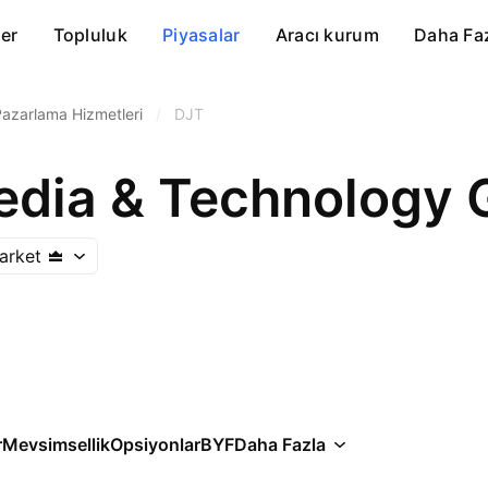
er
Topluluk
Piyasalar
Aracı kurum
Daha Fa
azarlama Hizmetleri
/
DJT
dia & Technology 
arket
r
Mevsimsellik
Opsiyonlar
BYF
Daha Fazla