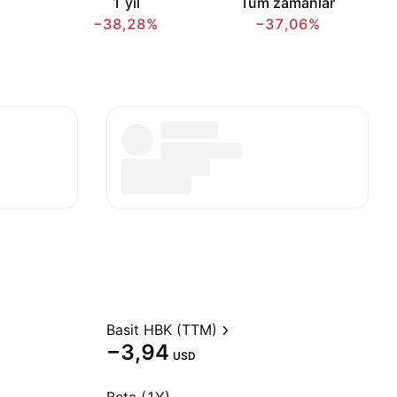
1 yıl
Tüm zamanlar
−38,28%
−37,06%
Basit HBK (TTM)
−3,94
USD