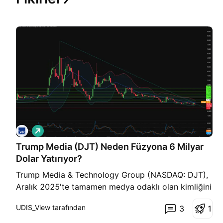
A
l
Trump Media (DJT) Neden Füzyona 6 Milyar
ı
ş
Dolar Yatırıyor?
Trump Media & Technology Group (NASDAQ: DJT),
Aralık 2025'te tamamen medya odaklı olan kimliğini
geride bıraktı. Şirket, özel bir nükleer füzyon firması
UDIS_View tarafından
3
1
olan TAE Technologies ile 6 milyar dolarlık tamamı
hisse senedi takasından oluşan bir birleşme