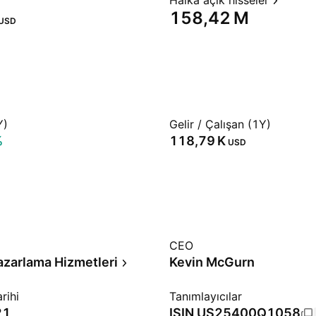
Halka açık hisseler
‪158,42 M‬
USD
Y)
Gelir / Çalışan (1Y)
%
‪118,79 K‬
USD
CEO
zarlama Hizmetleri
Kevin McGurn
rihi
Tanımlayıcılar
21
ISIN
US25400Q1058