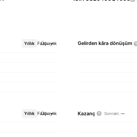
Gelirden kâra
dönüşüm
Yıllık
Daha Fazla
Üç aylık
Kazanç
Yıllık
Daha Fazla
Üç aylık
Sonraki
:
—