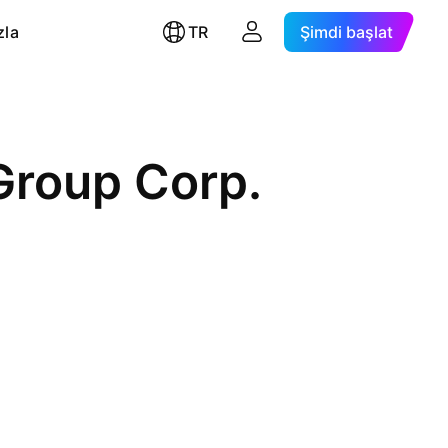
zla
TR
Şimdi başlat
Group Corp.