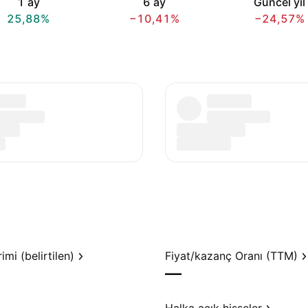
1 ay
6 ay
Güncel yıl
25,88%
−10,41%
−24,57%
mi (belirtilen)
Fiyat/kazanç Oranı (TTM)
—