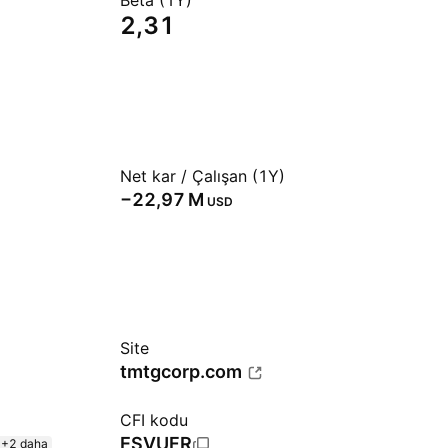
Beta (1Y)
2,31
Net kar / Çalışan (1Y)
‪−22,97 M‬
USD
Site
tmtgcorp.com
CFI kodu
ESVUFR
+2 daha