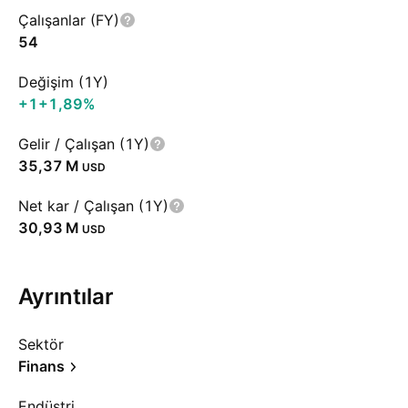
Çalışanlar (FY)
54
Değişim (1Y)
+1
+1,89%
Gelir / Çalışan (1Y)
‪35,37 M‬
USD
Net kar / Çalışan (1Y)
‪30,93 M‬
USD
Ayrıntılar
Sektör
Finans
Endüstri