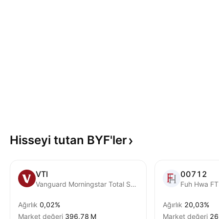
Hisseyi tutan
BYF'ler
VTI
00712
Vanguard Morningstar Total Stock Market ETF
Ağırlık
0,02%
Ağırlık
20,03%
Market değeri
‪396,78 M‬
Market değeri
‪2