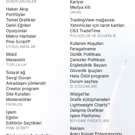
DIĞER ÜRÜNLER
Kariyer
Medya kiti
Haber Akışı
ÜRÜN
Portföyler
Temel Grafikler
TradingView mağazası
Getiri Eğrileri
Yatırımcılar için tarot kartları
Opsiyonlar
C63 TradeTime
Makro Haritalar
POLIÇELER VE GÜVENLIK
Pine Script®
Kullanım Koşulları
UYGULAMALAR
Feragatname
Mobil
Gizlilik Politikası
Masaüstü
Çerezler Politikası
TOPLULUK
Erişilebilirlik Beyanı
Güvenlik ipuçları
Sosyal ağ
Hata Ödül programı
Sevgi Duvarı
Durum sayfası
Arkadaşını yönlendir
İŞ ÇÖZÜMLERI
Creator program
Site Kuralları
Widget'lar
Moderatörler
Grafik kütüphaneleri
FIKIRLER
Lightweight Charts™
Gelişmiş Grafikler
İşlem
İşlem Platformu
Eğitim
BÜYÜME FIRSATLARI
Editörün Seçtikleri
PINE SCRIPT
Reklam
Aracı Kurum Entegrasyonu