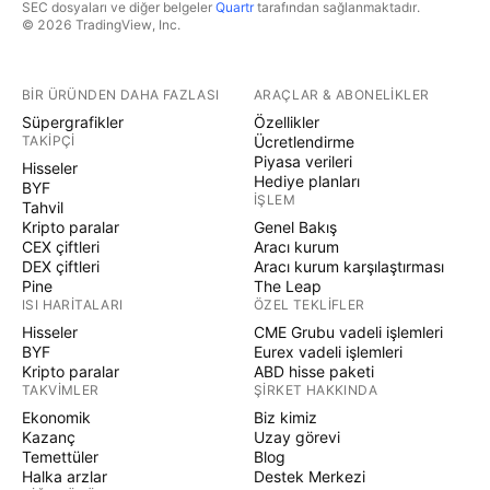
SEC dosyaları ve diğer belgeler
Quartr
tarafından sağlanmaktadır.
© 2026 TradingView, Inc.
BIR ÜRÜNDEN DAHA FAZLASI
ARAÇLAR & ABONELIKLER
Süpergrafikler
Özellikler
TAKIPÇI
Ücretlendirme
Piyasa verileri
Hisseler
Hediye planları
BYF
İŞLEM
Tahvil
Kripto paralar
Genel Bakış
CEX çiftleri
Aracı kurum
DEX çiftleri
Aracı kurum karşılaştırması
Pine
The Leap
ISI HARITALARI
ÖZEL TEKLIFLER
Hisseler
CME Grubu vadeli işlemleri
BYF
Eurex vadeli işlemleri
Kripto paralar
ABD hisse paketi
TAKVIMLER
ŞIRKET HAKKINDA
Ekonomik
Biz kimiz
Kazanç
Uzay görevi
Temettüler
Blog
Halka arzlar
Destek Merkezi