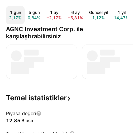
1 gün
5 gün
1 ay
6 ay
Güncel yıl
1 yıl
2,17%
0,84%
−2,17%
−5,31%
1,12%
14,47%
AGNC Investment Corp. ile
karşılaştırabilirsiniz
Temel
istatistikler
Piyasa değeri
‪12,85 B‬
USD