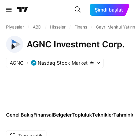
Şimdi başlat
Piyasalar
/
ABD
/
Hisseler
/
Finans
/
Gayrı Menkul Yatırım 
AGNC Investment Corp.
AGNC
Nasdaq Stock Market
Genel Bakış
Finansal
Belgeler
Topluluk
Teknikler
Tahminle
Tam grafik