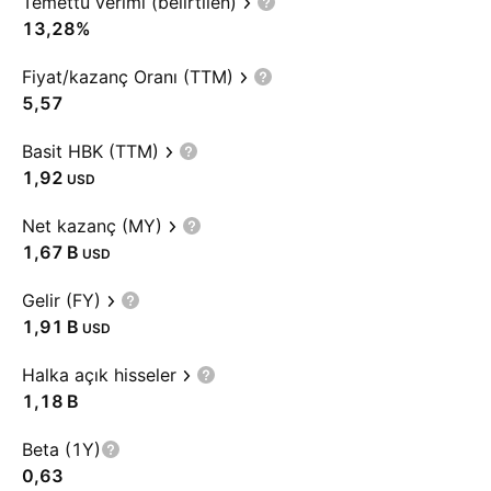
Temettü verimi (belirtilen)
13,28%
Fiyat/kazanç Oranı (TTM)
5,57
Basit HBK (TTM)
1,92
USD
Net kazanç (MY)
‪1,67 B‬
USD
Gelir (FY)
‪1,91 B‬
USD
Halka açık hisseler
‪1,18 B‬
Beta (1Y)
0,63