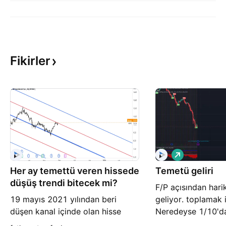
Fikirler
A
l
Her ay temettü veren hissede
Temetü geliri
ı
ş
düşüş trendi bitecek mi?
F/P açısından hari
19 mayıs 2021 yılından beri
geliyor. toplamak 
düşen kanal içinde olan hisse
Neredeyse 1/10'd
ocak 2023 de yaklaşık 1.5 yıllık
yapacak. YATIRIM