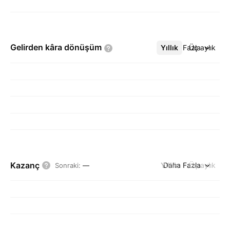
Gelirden kâra
dönüşüm
Yıllık
Daha Fazla
Üç aylık
Kazanç
Yıllık
Daha Fazla
Üç aylık
Sonraki
:
—