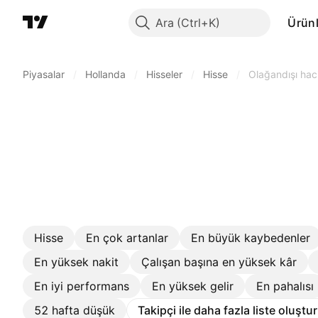
Ara
Ürünl
Piyasalar
/
Hollanda
/
Hisseler
/
Hisse
/
Olağandışı hac
Hisse
En çok artanlar
En büyük kaybedenler
En yüksek nakit
Çalışan başına en yüksek kâr
En iyi performans
En yüksek gelir
En pahalısı
52 hafta düşük
Takipçi ile daha fazla liste oluştu