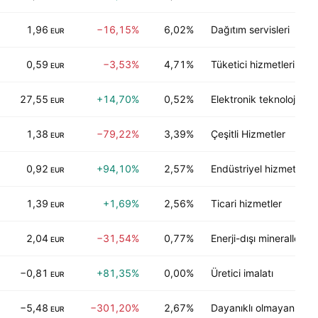
1,96
−16,15%
6,02%
Dağıtım servisleri
EUR
0,59
−3,53%
4,71%
Tüketici hizmetleri
EUR
27,55
+14,70%
0,52%
Elektronik teknoloji
EUR
1,38
−79,22%
3,39%
Çeşitli Hizmetler
EUR
0,92
+94,10%
2,57%
Endüstriyel hizmetler
EUR
1,39
+1,69%
2,56%
Ticari hizmetler
EUR
2,04
−31,54%
0,77%
Enerji-dışı mineraller
EUR
−0,81
+81,35%
0,00%
Üretici imalatı
EUR
−5,48
−301,20%
2,67%
Dayanıklı olmayan tüket
EUR