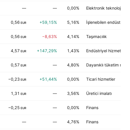
—
—
0,00%
Elektronik teknoloji
0,56
+59,15%
5,16%
İşlenebilen endüstriler
EUR
0,56
−8,63%
4,14%
Taşımacılık
EUR
4,57
+147,29%
1,43%
Endüstriyel hizmetler
EUR
0,57
—
4,80%
Dayanıklı tüketim malla
EUR
−0,23
+51,44%
0,00%
Ticari hizmetler
EUR
1,31
—
3,56%
Üretici imalatı
EUR
−0,25
—
0,00%
Finans
EUR
—
—
4,76%
Finans