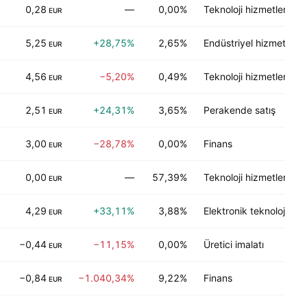
0,28
—
0,00%
Teknoloji hizmetleri
EUR
5,25
+28,75%
2,65%
Endüstriyel hizmetler
EUR
4,56
−5,20%
0,49%
Teknoloji hizmetleri
EUR
2,51
+24,31%
3,65%
Perakende satış
EUR
3,00
−28,78%
0,00%
Finans
EUR
0,00
—
57,39%
Teknoloji hizmetleri
EUR
4,29
+33,11%
3,88%
Elektronik teknoloji
EUR
−0,44
−11,15%
0,00%
Üretici imalatı
EUR
−0,84
−1.040,34%
9,22%
Finans
EUR