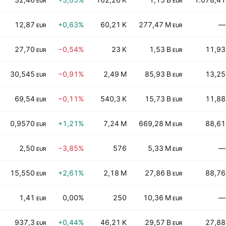
EUR
EUR
12,87
+0,63%
60,21 K
277,47 M
—
EUR
EUR
27,70
−0,54%
23 K
1,53 B
11,93
EUR
EUR
30,545
−0,91%
2,49 M
85,93 B
13,25
EUR
EUR
69,54
−0,11%
540,3 K
15,73 B
11,88
EUR
EUR
0,9570
+1,21%
7,24 M
669,28 M
88,61
EUR
EUR
2,50
−3,85%
576
5,33 M
—
EUR
EUR
15,550
+2,61%
2,18 M
27,86 B
88,76
EUR
EUR
1,41
0,00%
250
10,36 M
—
EUR
EUR
937,3
+0,44%
46,21 K
29,57 B
27,88
EUR
EUR