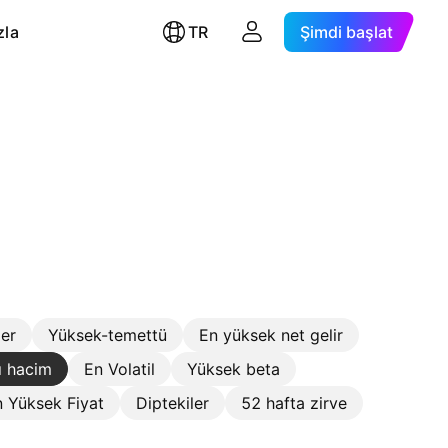
zla
TR
Şimdi başlat
ler
Yüksek-temettü
En yüksek net gelir
ı hacim
En Volatil
Yüksek beta
 Yüksek Fiyat
Diptekiler
52 hafta zirve