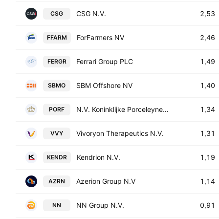
CSG N.V.
2,53
CSG
ForFarmers NV
2,46
FFARM
Ferrari Group PLC
1,49
FERGR
SBM Offshore NV
1,40
SBMO
N.V. Koninklijke Porceleyne Fles
1,34
PORF
Vivoryon Therapeutics N.V.
1,31
VVY
Kendrion N.V.
1,19
KENDR
Azerion Group N.V
1,14
AZRN
NN Group N.V.
0,91
NN