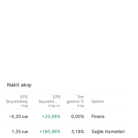
Nakit akışı
EPS
EPS
Tmt
Sektör
Seyreltilmiş
Seyreltilmiş
getirisi %
Büyüme
TTM
TTM YY
TTM
−0,30
+20,98%
0,00%
Finans
EUR
1,35
+180,96%
3,18%
Sağlık hizmetleri
EUR