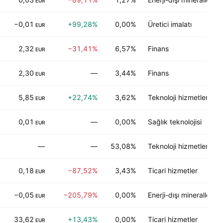
EUR
−0,01
+99,28%
0,00%
Üretici imalatı
EUR
2,32
−31,41%
6,57%
Finans
EUR
2,30
—
3,44%
Finans
EUR
5,85
+22,74%
3,62%
Teknoloji hizmetleri
EUR
0,01
—
0,00%
Sağlık teknolojisi
EUR
—
—
53,08%
Teknoloji hizmetleri
0,18
−87,52%
3,43%
Ticari hizmetler
EUR
−0,05
−205,79%
0,00%
Enerji-dışı mineraller
EUR
33,62
+13,43%
0,00%
Ticari hizmetler
EUR