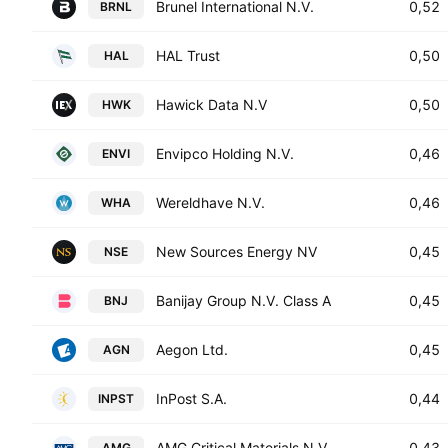
Brunel International N.V.
0,52
BRNL
HAL Trust
0,50
HAL
Hawick Data N.V
0,50
HWK
Envipco Holding N.V.
0,46
ENVI
Wereldhave N.V.
0,46
WHA
New Sources Energy NV
0,45
NSE
Banijay Group N.V. Class A
0,45
BNJ
Aegon Ltd.
0,45
AGN
InPost S.A.
0,44
INPST
AMG Critical Materials N.V.
0,43
AMG