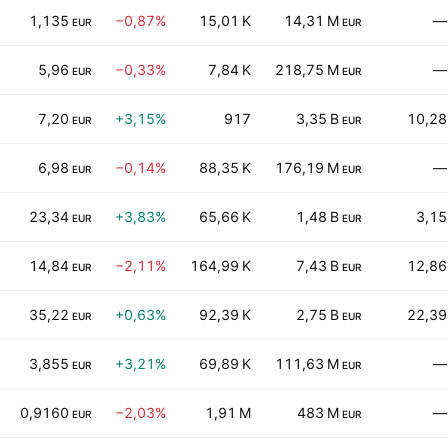
1,135
−0,87%
15,01 K
14,31 M
—
EUR
EUR
5,96
−0,33%
7,84 K
218,75 M
—
EUR
EUR
7,20
+3,15%
917
3,35 B
10,28
EUR
EUR
6,98
−0,14%
88,35 K
176,19 M
—
EUR
EUR
23,34
+3,83%
65,66 K
1,48 B
3,15
EUR
EUR
14,84
−2,11%
164,99 K
7,43 B
12,86
EUR
EUR
35,22
+0,63%
92,39 K
2,75 B
22,39
EUR
EUR
3,855
+3,21%
69,89 K
111,63 M
—
EUR
EUR
0,9160
−2,03%
1,91 M
483 M
—
EUR
EUR