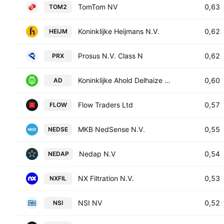
TomTom NV
0,63
TOM2
Koninklijke Heijmans N.V.
0,62
HEIJM
Prosus N.V. Class N
0,62
PRX
Koninklijke Ahold Delhaize N.V.
0,60
AD
Flow Traders Ltd
0,57
FLOW
MKB NedSense N.V.
0,55
NEDSE
Nedap N.V
0,54
NEDAP
NX Filtration N.V.
0,53
NXFIL
NSI NV
0,52
NSI