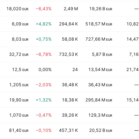
18,020
−6,43%
2,49 M
19,26 B
—
EUR
EUR
6,09
+4,82%
294,64 K
518,57 M
10,82
EUR
EUR
8,03
+0,75%
58,08 K
727,66 M
14,47
EUR
EUR
32,72
−6,78%
732,53 K
5,87 B
7,16
EUR
EUR
12,5
0,00%
24
13,54 M
21,74
EUR
EUR
1,205
−2,03%
36,48 K
36,43 M
—
EUR
EUR
19,90
+1,32%
18,38 K
295,84 M
15,14
EUR
EUR
1,070
−0,47%
39,26 K
129,3 M
—
EUR
EUR
81,40
−0,10%
457,31 K
20,52 B
—
EUR
EUR