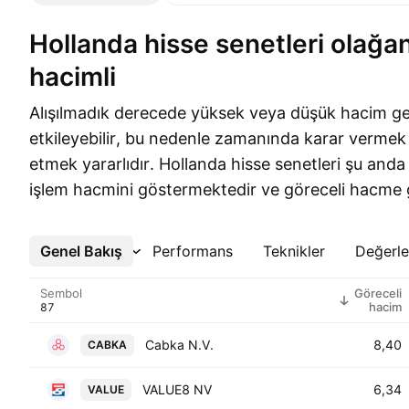
Hollanda hisse senetleri olağandışı işlem
hacimli
Alışılmadık derecede yüksek veya düşük hacim gel
etkileyebilir, bu nedenle zamanında karar vermek 
etmek yararlıdır. Hollanda hisse senetleri şu anda 
işlem hacmini göstermektedir ve göreceli hacme g
Genel Bakış
Daha Fazla
Performans
Teknikler
Değerl
Sembol
Göreceli
hacim
Cabka N.V.
8,40
CABKA
VALUE8 NV
6,34
VALUE