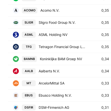
Acomo N.V.
0,35
ACOMO
Sligro Food Group N.V.
0,35
SLIGR
ASML Holding NV
0,35
ASML
Tetragon Financial Group Limited
0,35
TFG
Koninklijke BAM Groep NV
0,34
BAMNB
Aalberts N.V.
0,34
AALB
ArcelorMittal SA
0,33
MT
Ebusco Holding N.V.
0,33
EBUS
DSM-Firmenich AG
0,31
DSFIR