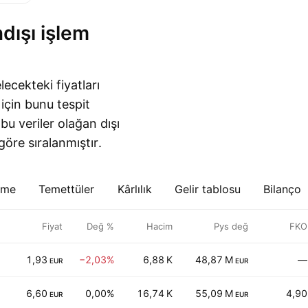
ecekteki fiyatları
için bunu tespit
bu veriler olağan dışı
öre sıralanmıştır.
eme
Temettüler
Kârlılık
Gelir tablosu
Bilanço
Fiyat
Değ %
Hacim
Pys değ
FKO
1,93
−2,03%
6,88 K
48,87 M
—
EUR
EUR
6,60
0,00%
16,74 K
55,09 M
4,90
EUR
EUR