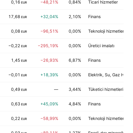
0,16
−48,21%
0,84%
Ticari hizmetler
EUR
17,68
+32,04%
2,10%
Finans
EUR
0,08
−96,51%
0,00%
Teknoloji hizmetleri
EUR
−0,22
−295,19%
0,00%
Üretici imalatı
EUR
1,45
−26,93%
6,87%
Finans
EUR
−0,01
+18,39%
0,00%
Elektrik, Su, Gaz Hizmet
EUR
0,49
—
3,44%
Tüketici hizmetleri
EUR
0,63
+45,09%
4,84%
Finans
EUR
0,22
−58,99%
0,00%
Teknoloji hizmetleri
EUR
0,03
−89,11%
1,27%
Enerji-dışı mineraller