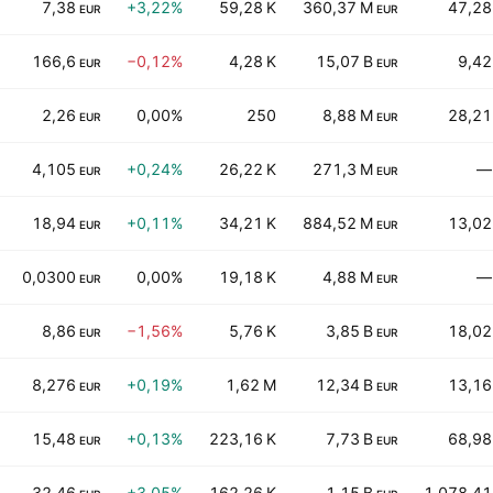
7,38
+3,22%
59,28 K
360,37 M
47,28
EUR
EUR
166,6
−0,12%
4,28 K
15,07 B
9,42
EUR
EUR
2,26
0,00%
250
8,88 M
28,21
EUR
EUR
4,105
+0,24%
26,22 K
271,3 M
—
EUR
EUR
18,94
+0,11%
34,21 K
884,52 M
13,02
EUR
EUR
0,0300
0,00%
19,18 K
4,88 M
—
EUR
EUR
8,86
−1,56%
5,76 K
3,85 B
18,02
EUR
EUR
8,276
+0,19%
1,62 M
12,34 B
13,16
EUR
EUR
15,48
+0,13%
223,16 K
7,73 B
68,98
EUR
EUR
32,46
+3,05%
162,26 K
1,15 B
1.078,41