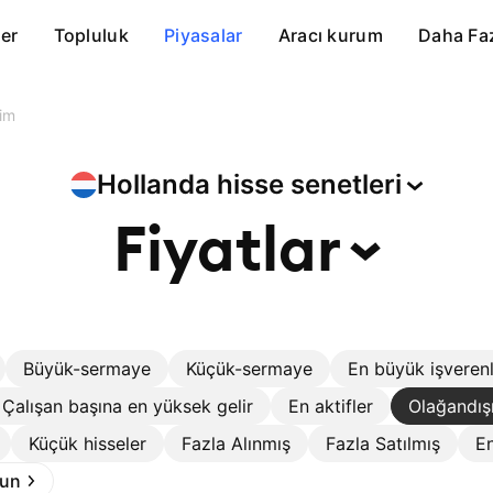
er
Topluluk
Piyasalar
Aracı kurum
Daha Fa
im
Hollanda hisse
senetleri
Fiyatlar
Büyük-sermaye
Küçük-sermaye
En büyük işveren
Çalışan başına en yüksek gelir
En aktifler
Olağandış
Küçük hisseler
Fazla Alınmış
Fazla Satılmış
En
run