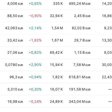
4,006
+0,65%
335 K
495,24 M
14,20
EUR
EUR
88,50
−0,90%
32,94 K
2,45 B
16,86
EUR
EUR
42,063
+2,14%
1,54 M
82,02 B
9,23
EUR
EUR
33,42
−1,62%
1,67 M
29,7 B
13,30
EUR
EUR
27,06
+0,82%
69,42 K
1,15 B
9,03
EUR
EUR
0,0780
+2,90%
15,94 K
7,58 M
30,00
EUR
EUR
96,3
+0,94%
1,82 K
618,81 M
22,43
EUR
EUR
3,310
+0,30%
16,07 K
191,58 M
—
EUR
EUR
16,98
−0,24%
24,89 K
343,04 M
—
EUR
EUR