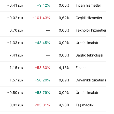
−0,41
+9,42%
0,00%
Ticari hizmetler
EUR
−0,02
−101,43%
9,62%
Çeşitli Hizmetler
EUR
0,70
—
0,00%
Teknoloji hizmetleri
EUR
−1,33
+43,45%
0,00%
Üretici imalatı
EUR
7,41
—
0,00%
Sağlık teknolojisi
EUR
1,15
−53,60%
4,16%
Finans
EUR
1,57
+58,20%
0,89%
Dayanıklı tüketim malla
EUR
−0,50
+53,79%
0,00%
Üretici imalatı
EUR
−0,03
−203,01%
4,28%
Taşımacılık
EUR