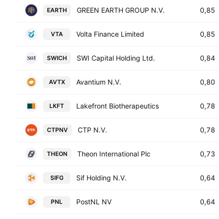
GREEN EARTH GROUP N.V.
0,85
EARTH
Volta Finance Limited
0,85
VTA
SWI Capital Holding Ltd.
0,84
SWICH
Avantium N.V.
0,80
AVTX
Lakefront Biotherapeutics
0,78
LKFT
CTP N.V.
0,78
CTPNV
Theon International Plc
0,73
THEON
Sif Holding N.V.
0,64
SIFG
PostNL NV
0,64
PNL