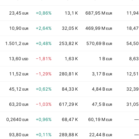
23,45
+0,86%
13,1 K
687,95 M
11,94
EUR
EUR
10,90
+2,64%
32,05 K
469,99 M
18,47
EUR
EUR
1.501,2
+0,48%
253,82 K
570,69 B
54,50
EUR
EUR
13,60
−1,81%
1,63 K
1 B
8,63
USD
EUR
11,52
−1,29%
280,81 K
3,17 B
12,51
EUR
EUR
45,12
+0,62%
84,33 K
4,84 B
32,39
EUR
EUR
63,20
−1,03%
617,29 K
47,5 B
31,05
EUR
EUR
0,2640
+0,96%
68,47 K
60,19 M
—
EUR
EUR
93,80
+0,11%
289,88 K
22,44 B
—
EUR
EUR