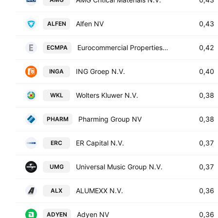
Alfen NV
0,43
ALFEN
Eurocommercial Properties NV
0,42
ECMPA
ING Groep N.V.
0,40
INGA
Wolters Kluwer N.V.
0,38
WKL
Pharming Group NV
0,38
PHARM
ER Capital N.V.
0,37
ERC
Universal Music Group N.V.
0,37
UMG
ALUMEXX N.V.
0,36
ALX
Adyen NV
0,36
ADYEN