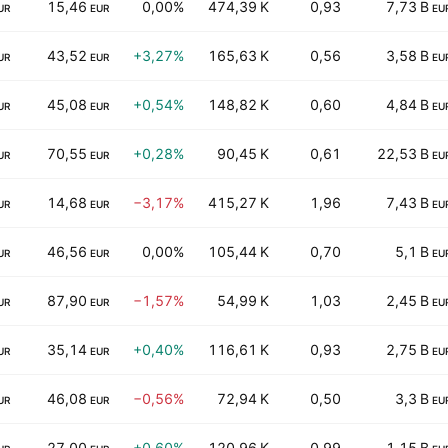
15,46
0,00%
474,39 K
0,93
7,73 B
UR
EUR
EU
43,52
+3,27%
165,63 K
0,56
3,58 B
UR
EUR
EU
45,08
+0,54%
148,82 K
0,60
4,84 B
UR
EUR
EU
70,55
+0,28%
90,45 K
0,61
22,53 B
UR
EUR
EU
14,68
−3,17%
415,27 K
1,96
7,43 B
UR
EUR
EU
46,56
0,00%
105,44 K
0,70
5,1 B
UR
EUR
EU
87,90
−1,57%
54,99 K
1,03
2,45 B
UR
EUR
EU
35,14
+0,40%
116,61 K
0,93
2,75 B
UR
EUR
EU
46,08
−0,56%
72,94 K
0,50
3,3 B
UR
EUR
EU
27,00
+0,60%
120,96 K
0,99
1,15 B