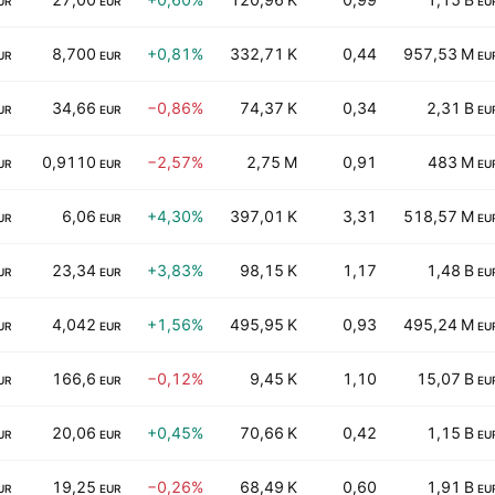
UR
EUR
EU
8,700
+0,81%
332,71 K
0,44
957,53 M
UR
EUR
EU
34,66
−0,86%
74,37 K
0,34
2,31 B
UR
EUR
EU
0,9110
−2,57%
2,75 M
0,91
483 M
UR
EUR
EU
6,06
+4,30%
397,01 K
3,31
518,57 M
UR
EUR
EU
23,34
+3,83%
98,15 K
1,17
1,48 B
UR
EUR
EU
4,042
+1,56%
495,95 K
0,93
495,24 M
UR
EUR
EU
166,6
−0,12%
9,45 K
1,10
15,07 B
UR
EUR
EU
20,06
+0,45%
70,66 K
0,42
1,15 B
UR
EUR
EU
19,25
−0,26%
68,49 K
0,60
1,91 B
UR
EUR
EU