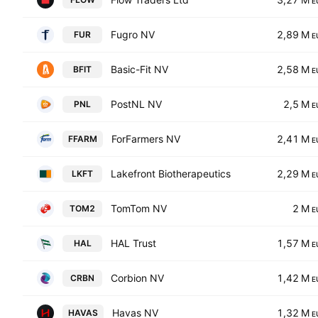
E
Fugro NV
2,89 M
FUR
E
Basic-Fit NV
2,58 M
BFIT
E
PostNL NV
2,5 M
PNL
E
ForFarmers NV
2,41 M
FFARM
E
Lakefront Biotherapeutics
2,29 M
LKFT
E
TomTom NV
2 M
TOM2
E
HAL Trust
1,57 M
HAL
E
Corbion NV
1,42 M
CRBN
E
Havas NV
1,32 M
HAVAS
E