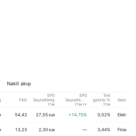
Nakit akışı
EPS
EPS
Tmt
ğ
FKO
Sektör
Seyreltilmiş
Seyreltilmiş
getirisi %
Büyüme
TTM
TTM YY
TTM
54,42
27,55
+14,70%
0,52%
Elektronik
R
EUR
13,23
2,30
—
3,44%
Finans
R
EUR