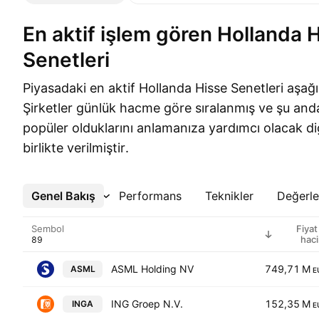
En aktif işlem gören Hollanda Hisse
Senetleri
Piyasadaki en aktif Hollanda Hisse Senetleri aşağı
Şirketler günlük hacme göre sıralanmış ve şu an
popüler olduklarını anlamanıza yardımcı olacak diğe
birlikte verilmiştir.
Genel Bakış
Daha Fazla
Performans
Teknikler
Değerl
Sembol
Fiyat
hac
ASML Holding NV
749,71 M
ASML
E
ING Groep N.V.
152,35 M
INGA
E