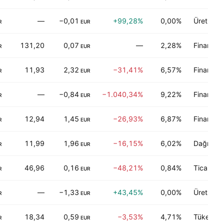
—
−0,01
+99,28%
0,00%
Üretici im
R
EUR
131,20
0,07
—
2,28%
Finans
R
EUR
11,93
2,32
−31,41%
6,57%
Finans
R
EUR
—
−0,84
−1.040,34%
9,22%
Finans
R
EUR
12,94
1,45
−26,93%
6,87%
Finans
R
EUR
11,99
1,96
−16,15%
6,02%
Dağıtım s
R
EUR
46,96
0,16
−48,21%
0,84%
Ticari hi
R
EUR
—
−1,33
+43,45%
0,00%
Üretici im
R
EUR
18,34
0,59
−3,53%
4,71%
Tüketici 
R
EUR