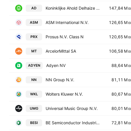
Koninklijke Ahold Delhaize N.V.
147,84 M
AD
E
ASM International N.V.
126,65 M
ASM
E
Prosus N.V. Class N
120,65 M
PRX
E
ArcelorMittal SA
106,58 M
MT
E
Adyen NV
88,64 M
ADYEN
E
NN Group N.V.
81,11 M
NN
E
Wolters Kluwer N.V.
80,67 M
WKL
E
Universal Music Group N.V.
80,01 M
UMG
E
BE Semiconductor Industries N.V.
72,81 M
BESI
E