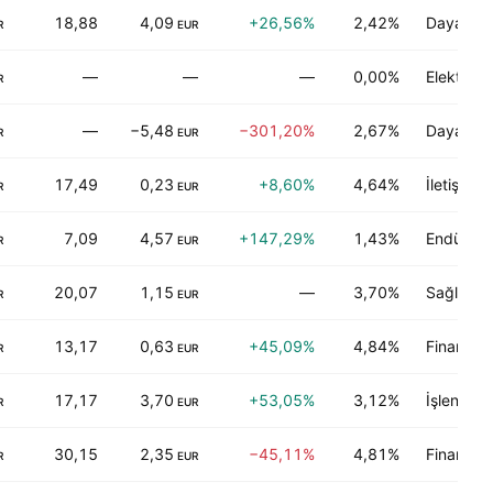
18,88
4,09
+26,56%
2,42%
Dayanıklı
R
EUR
—
—
—
0,00%
Elektronik
R
—
−5,48
−301,20%
2,67%
Dayanıklı
R
EUR
17,49
0,23
+8,60%
4,64%
İletişim
R
EUR
7,09
4,57
+147,29%
1,43%
Endüstriy
R
EUR
20,07
1,15
—
3,70%
Sağlık hi
R
EUR
13,17
0,63
+45,09%
4,84%
Finans
R
EUR
17,17
3,70
+53,05%
3,12%
İşlenebil
R
EUR
30,15
2,35
−45,11%
4,81%
Finans
R
EUR