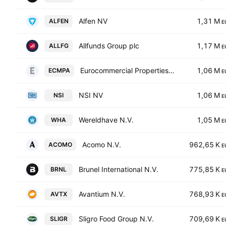
Alfen NV
1,31 M
ALFEN
E
Allfunds Group plc
1,17 M
ALLFG
E
Eurocommercial Properties NV
1,06 M
ECMPA
E
NSI NV
1,06 M
NSI
E
Wereldhave N.V.
1,05 M
WHA
E
Acomo N.V.
962,65 K
ACOMO
E
Brunel International N.V.
775,85 K
BRNL
E
Avantium N.V.
768,93 K
AVTX
E
Sligro Food Group N.V.
709,69 K
SLIGR
E