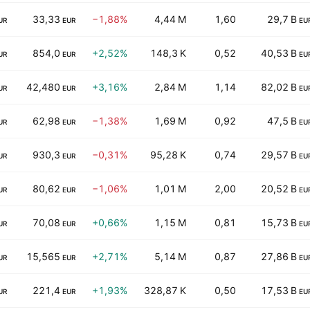
33,33
−1,88%
4,44 M
1,60
29,7 B
UR
EUR
EU
854,0
+2,52%
148,3 K
0,52
40,53 B
UR
EUR
EU
42,480
+3,16%
2,84 M
1,14
82,02 B
UR
EUR
EU
62,98
−1,38%
1,69 M
0,92
47,5 B
UR
EUR
EU
930,3
−0,31%
95,28 K
0,74
29,57 B
UR
EUR
EU
80,62
−1,06%
1,01 M
2,00
20,52 B
UR
EUR
EU
70,08
+0,66%
1,15 M
0,81
15,73 B
UR
EUR
EU
15,565
+2,71%
5,14 M
0,87
27,86 B
UR
EUR
EU
221,4
+1,93%
328,87 K
0,50
17,53 B
UR
EUR
EU