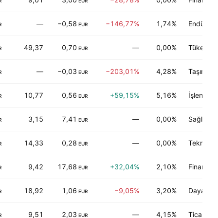
R
EUR
—
−0,58
−146,77%
1,74%
Endüstriy
R
EUR
49,37
0,70
—
0,00%
Tüketici 
R
EUR
—
−0,03
−203,01%
4,28%
Taşımacıl
R
EUR
10,77
0,56
+59,15%
5,16%
İşlenebil
R
EUR
3,15
7,41
—
0,00%
Sağlık tek
R
EUR
14,33
0,28
—
0,00%
Teknoloji
R
EUR
9,42
17,68
+32,04%
2,10%
Finans
R
EUR
18,92
1,06
−9,05%
3,20%
Dayanıklı
R
EUR
9,51
2,03
—
4,15%
Ticari hi
R
EUR