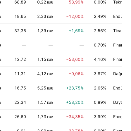
68,89
0,22
−58,99%
0,00%
Teknoloji
R
EUR
18,65
2,33
−12,00%
2,49%
Endüstriy
R
EUR
32,36
1,39
+1,69%
2,56%
Ticari hi
R
EUR
—
—
—
0,70%
Finans
R
12,72
1,15
−53,60%
4,16%
Finans
R
EUR
11,31
4,12
−0,06%
3,87%
Dağıtım s
R
EUR
16,75
5,25
+28,75%
2,65%
Endüstriy
R
EUR
22,34
1,57
+58,20%
0,89%
Dayanıklı
R
EUR
26,60
1,73
−34,35%
3,99%
Enerji-dış
R
EUR
9,01
3,00
−28,78%
0,00%
Finans