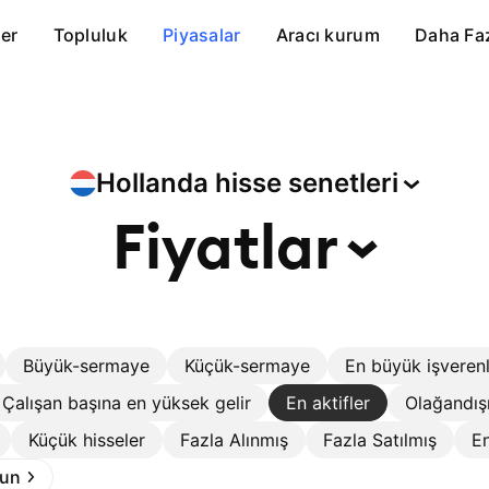
er
Topluluk
Piyasalar
Aracı kurum
Daha Fa
Hollanda hisse
senetleri
Fiyatlar
Büyük-sermaye
Küçük-sermaye
En büyük işveren
Çalışan başına en yüksek gelir
En aktifler
Olağandış
Küçük hisseler
Fazla Alınmış
Fazla Satılmış
En
run