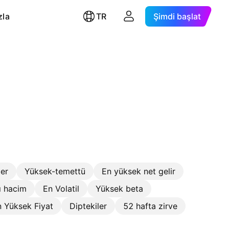
zla
TR
Şimdi başlat
ler
Yüksek-temettü
En yüksek net gelir
ı hacim
En Volatil
Yüksek beta
 Yüksek Fiyat
Diptekiler
52 hafta zirve