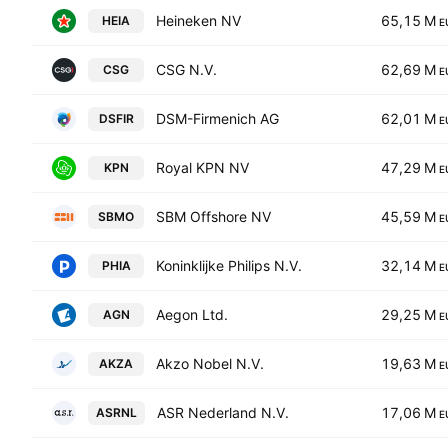
Heineken NV
65,15 M
HEIA
E
CSG N.V.
62,69 M
CSG
E
DSM-Firmenich AG
62,01 M
DSFIR
E
Royal KPN NV
47,29 M
KPN
E
SBM Offshore NV
45,59 M
SBMO
E
Koninklijke Philips N.V.
32,14 M
PHIA
E
Aegon Ltd.
29,25 M
AGN
E
Akzo Nobel N.V.
19,63 M
AKZA
E
ASR Nederland N.V.
17,06 M
ASRNL
E