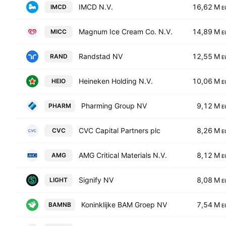
IMCD N.V.
16,62 M
IMCD
E
Magnum Ice Cream Co. N.V.
14,89 M
MICC
E
Randstad NV
12,55 M
RAND
E
Heineken Holding N.V.
10,06 M
HEIO
E
Pharming Group NV
9,12 M
PHARM
E
CVC Capital Partners plc
8,26 M
CVC
E
AMG Critical Materials N.V.
8,12 M
AMG
E
Signify NV
8,08 M
LIGHT
E
Koninklijke BAM Groep NV
7,54 M
BAMNB
E