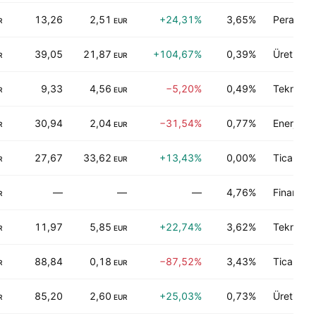
13,26
2,51
+24,31%
3,65%
Perakend
R
EUR
39,05
21,87
+104,67%
0,39%
Üretici im
R
EUR
9,33
4,56
−5,20%
0,49%
Teknoloji
R
EUR
30,94
2,04
−31,54%
0,77%
Enerji-dış
R
EUR
27,67
33,62
+13,43%
0,00%
Ticari hi
R
EUR
—
—
—
4,76%
Finans
R
11,97
5,85
+22,74%
3,62%
Teknoloji
R
EUR
88,84
0,18
−87,52%
3,43%
Ticari hi
R
EUR
85,20
2,60
+25,03%
0,73%
Üretici im
R
EUR