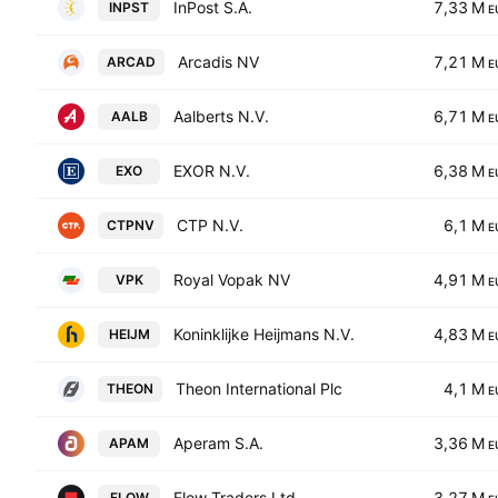
InPost S.A.
7,33 M
INPST
E
Arcadis NV
7,21 M
ARCAD
E
Aalberts N.V.
6,71 M
AALB
E
EXOR N.V.
6,38 M
EXO
E
CTP N.V.
6,1 M
CTPNV
E
Royal Vopak NV
4,91 M
VPK
E
Koninklijke Heijmans N.V.
4,83 M
HEIJM
E
Theon International Plc
4,1 M
THEON
E
Aperam S.A.
3,36 M
APAM
E
Flow Traders Ltd
3,27 M
FLOW