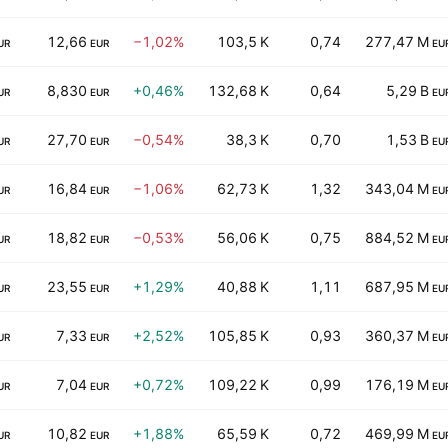
12,66
−1,02%
103,5 K
0,74
277,47 M
UR
EUR
EU
8,830
+0,46%
132,68 K
0,64
5,29 B
UR
EUR
EU
27,70
−0,54%
38,3 K
0,70
1,53 B
UR
EUR
EU
16,84
−1,06%
62,73 K
1,32
343,04 M
UR
EUR
EU
18,82
−0,53%
56,06 K
0,75
884,52 M
UR
EUR
EU
23,55
+1,29%
40,88 K
1,11
687,95 M
UR
EUR
EU
7,33
+2,52%
105,85 K
0,93
360,37 M
UR
EUR
EU
7,04
+0,72%
109,22 K
0,99
176,19 M
UR
EUR
EU
10,82
+1,88%
65,59 K
0,72
469,99 M
UR
EUR
EU