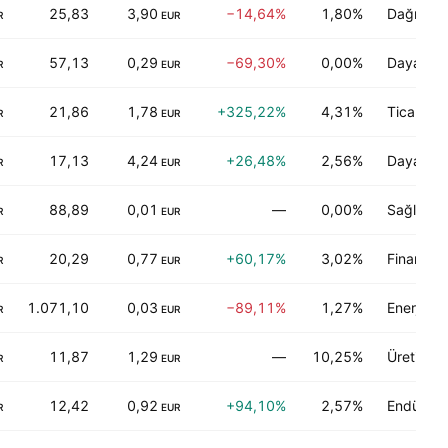
25,83
3,90
−14,64%
1,80%
Dağıtım s
R
EUR
57,13
0,29
−69,30%
0,00%
Dayanıklı
R
EUR
21,86
1,78
+325,22%
4,31%
Ticari hi
R
EUR
17,13
4,24
+26,48%
2,56%
Dayanıklı
R
EUR
88,89
0,01
—
0,00%
Sağlık tek
R
EUR
20,29
0,77
+60,17%
3,02%
Finans
R
EUR
1.071,10
0,03
−89,11%
1,27%
Enerji-dış
R
EUR
11,87
1,29
—
10,25%
Üretici im
R
EUR
12,42
0,92
+94,10%
2,57%
Endüstriy
R
EUR