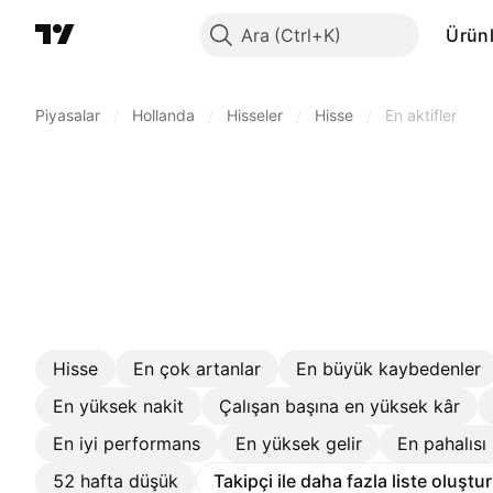
Ara
Ürünl
Piyasalar
/
Hollanda
/
Hisseler
/
Hisse
/
En aktifler
Hisse
En çok artanlar
En büyük kaybedenler
En yüksek nakit
Çalışan başına en yüksek kâr
En iyi performans
En yüksek gelir
En pahalısı
52 hafta düşük
Takipçi ile daha fazla liste oluştu