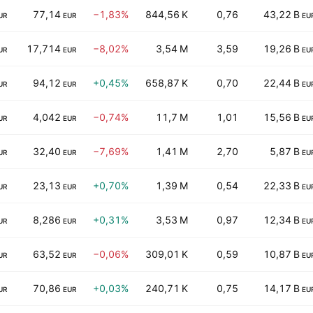
77,14
−1,83%
844,56 K
0,76
43,22 B
UR
EUR
EU
17,714
−8,02%
3,54 M
3,59
19,26 B
UR
EUR
EU
94,12
+0,45%
658,87 K
0,70
22,44 B
UR
EUR
EU
4,042
−0,74%
11,7 M
1,01
15,56 B
UR
EUR
EU
32,40
−7,69%
1,41 M
2,70
5,87 B
UR
EUR
EU
23,13
+0,70%
1,39 M
0,54
22,33 B
UR
EUR
EU
8,286
+0,31%
3,53 M
0,97
12,34 B
UR
EUR
EU
63,52
−0,06%
309,01 K
0,59
10,87 B
UR
EUR
EU
70,86
+0,03%
240,71 K
0,75
14,17 B
UR
EUR
EU