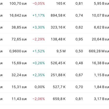
100,70
−0,05%
165 K
0,81
5,95 B
UR
EUR
EU
16,642
+1,17%
894,58 K
0,74
10,07 B
UR
EUR
EU
38,85
+3,30%
323,16 K
0,62
6,62 B
UR
EUR
EU
72,65
−2,29%
138,48 K
0,95
20,64 B
UR
EUR
EU
0,9600
+1,52%
9,5 M
0,50
669,28 M
UR
EUR
EU
15,69
+0,26%
526,45 K
0,48
16,38 B
UR
EUR
EU
32,24
+2,35%
251,88 K
0,67
1,15 B
UR
EUR
EU
15,31
0,00%
527,7 K
0,70
1,84 B
UR
EUR
EU
11,43
−2,06%
659,8 K
0,81
3,17 B
UR
EUR
EU