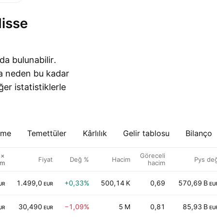
da bulunabilir.
da neden bu kadar
r istatistiklerle
eme
Temettüler
Kârlılık
Gelir tablosu
Bilanço
 ×
Göreceli
Fiyat
Değ %
Hacim
Pys de
im
hacim
1.499,0
+0,33%
500,14 K
0,69
570,69 B
UR
EUR
EU
30,490
−1,09%
5 M
0,81
85,93 B
UR
EUR
EU