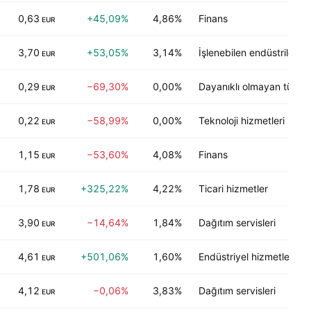
0,63
+45,09%
4,86%
Finans
EUR
3,70
+53,05%
3,14%
İşlenebilen endüstriler
EUR
0,29
−69,30%
0,00%
Dayanıklı olmayan tüketic
EUR
0,22
−58,99%
0,00%
Teknoloji hizmetleri
EUR
1,15
−53,60%
4,08%
Finans
EUR
1,78
+325,22%
4,22%
Ticari hizmetler
EUR
3,90
−14,64%
1,84%
Dağıtım servisleri
EUR
4,61
+501,06%
1,60%
Endüstriyel hizmetler
EUR
4,12
−0,06%
3,83%
Dağıtım servisleri
EUR