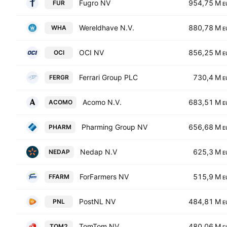
Fugro NV
954,75 M
FUR
E
Wereldhave N.V.
880,78 M
WHA
E
OCI NV
856,25 M
OCI
E
Ferrari Group PLC
730,4 M
FERGR
E
Acomo N.V.
683,51 M
ACOMO
E
Pharming Group NV
656,68 M
PHARM
E
Nedap N.V
625,3 M
NEDAP
E
ForFarmers NV
515,9 M
FFARM
E
PostNL NV
484,81 M
PNL
E
TomTom NV
480,06 M
TOM2