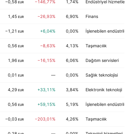
−0,58
−146,77%
1,74%
Endüstriyel hizmetler
EUR
1,45
−26,93%
6,90%
Finans
EUR
−1,21
+6,04%
0,00%
İşlenebilen endüstriler
EUR
0,56
−8,63%
4,13%
Taşımacılık
EUR
1,96
−16,15%
6,06%
Dağıtım servisleri
EUR
0,01
—
0,00%
Sağlık teknolojisi
EUR
4,29
+33,11%
3,84%
Elektronik teknoloji
EUR
0,56
+59,15%
5,19%
İşlenebilen endüstriler
EUR
−0,03
−203,01%
4,26%
Taşımacılık
EUR
0,28
—
0,00%
Teknoloji hizmetleri