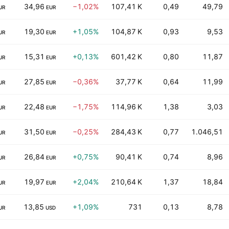
34,96
−1,02%
107,41 K
0,49
49,79
UR
EUR
19,30
+1,05%
104,87 K
0,93
9,53
UR
EUR
15,31
+0,13%
601,42 K
0,80
11,87
UR
EUR
27,85
−0,36%
37,77 K
0,64
11,99
UR
EUR
22,48
−1,75%
114,96 K
1,38
3,03
UR
EUR
31,50
−0,25%
284,43 K
0,77
1.046,51
UR
EUR
26,84
+0,75%
90,41 K
0,74
8,96
UR
EUR
19,97
+2,04%
210,64 K
1,37
18,84
UR
EUR
13,85
+1,09%
731
0,13
8,78
UR
USD