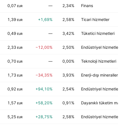
0,07
—
2,34%
Finans
EUR
1,39
+1,69%
2,58%
Ticari hizmetler
EUR
0,49
—
3,42%
Tüketici hizmetleri
EUR
2,33
−12,00%
2,50%
Endüstriyel hizmetler
EUR
0,70
—
0,00%
Teknoloji hizmetleri
EUR
1,73
−34,35%
3,93%
Enerji-dışı mineraller
EUR
0,92
+94,10%
2,54%
Endüstriyel hizmetler
EUR
1,57
+58,20%
0,91%
Dayanıklı tüketim malları
EUR
5,25
+28,75%
2,58%
Endüstriyel hizmetler
EUR