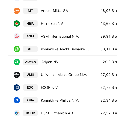
ArcelorMittal SA
48,05 B
MT
E
Heineken NV
43,67 B
HEIA
E
ASM International N.V.
39,91 B
ASM
E
Koninklijke Ahold Delhaize N.V.
30,11 B
AD
E
Adyen NV
29,9 B
ADYEN
E
Universal Music Group N.V.
27,02 B
UMG
E
EXOR N.V.
22,72 B
EXO
E
Koninklijke Philips N.V.
22,34 B
PHIA
E
DSM-Firmenich AG
22,32 B
DSFIR
E