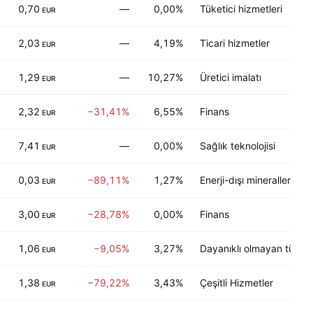
0,70
—
0,00%
Tüketici hizmetleri
EUR
2,03
—
4,19%
Ticari hizmetler
EUR
1,29
—
10,27%
Üretici imalatı
EUR
2,32
−31,41%
6,55%
Finans
EUR
7,41
—
0,00%
Sağlık teknolojisi
EUR
0,03
−89,11%
1,27%
Enerji-dışı mineraller
EUR
3,00
−28,78%
0,00%
Finans
EUR
1,06
−9,05%
3,27%
Dayanıklı olmayan tüketic
EUR
1,38
−79,22%
3,43%
Çeşitli Hizmetler
EUR