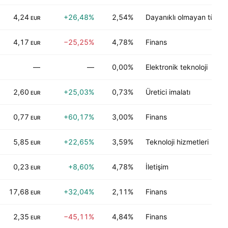
4,24
+26,48%
2,54%
Dayanıklı olmayan tüketic
EUR
4,17
−25,25%
4,78%
Finans
EUR
—
—
0,00%
Elektronik teknoloji
2,60
+25,03%
0,73%
Üretici imalatı
EUR
0,77
+60,17%
3,00%
Finans
EUR
5,85
+22,65%
3,59%
Teknoloji hizmetleri
EUR
0,23
+8,60%
4,78%
İletişim
EUR
17,68
+32,04%
2,11%
Finans
EUR
2,35
−45,11%
4,84%
Finans
EUR