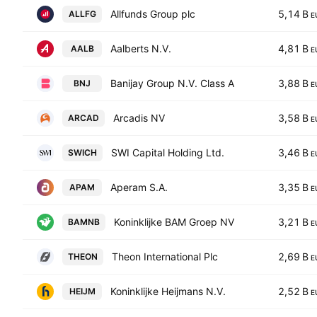
Allfunds Group plc
5,14 B
ALLFG
E
Aalberts N.V.
4,81 B
AALB
E
Banijay Group N.V. Class A
3,88 B
BNJ
E
Arcadis NV
3,58 B
ARCAD
E
SWI Capital Holding Ltd.
3,46 B
SWICH
E
Aperam S.A.
3,35 B
APAM
E
Koninklijke BAM Groep NV
3,21 B
BAMNB
E
Theon International Plc
2,69 B
THEON
E
Koninklijke Heijmans N.V.
2,52 B
HEIJM
E