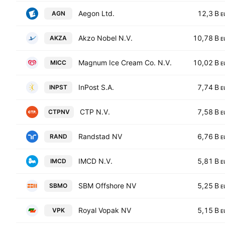
Aegon Ltd.
12,3 B
AGN
E
Akzo Nobel N.V.
10,78 B
AKZA
E
Magnum Ice Cream Co. N.V.
10,02 B
MICC
E
InPost S.A.
7,74 B
INPST
E
CTP N.V.
7,58 B
CTPNV
E
Randstad NV
6,76 B
RAND
E
IMCD N.V.
5,81 B
IMCD
E
SBM Offshore NV
5,25 B
SBMO
E
Royal Vopak NV
5,15 B
VPK
E