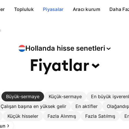
er
Topluluk
Piyasalar
Aracı kurum
Daha Fa
e
Hollanda hisse
senetleri
Fiyatlar
Büyük-sermaye
Küçük-sermaye
En büyük işveren
Çalışan başına en yüksek gelir
En aktifler
Olağandış
Küçük hisseler
Fazla Alınmış
Fazla Satılmış
En
run