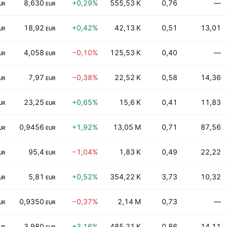
8,630
+0,29%
555,53 K
0,76
—
UR
EUR
18,92
+0,42%
42,13 K
0,51
13,01
UR
EUR
4,058
−0,10%
125,53 K
0,40
—
UR
EUR
7,97
−0,38%
22,52 K
0,58
14,36
UR
EUR
23,25
+0,65%
15,6 K
0,41
11,83
UR
EUR
0,9456
+1,92%
13,05 M
0,71
87,56
UR
EUR
95,4
−1,04%
1,83 K
0,49
22,22
UR
EUR
5,81
+0,52%
354,22 K
3,73
10,32
UR
EUR
0,9350
−0,37%
2,14 M
0,73
—
UR
EUR
3,980
+3,16%
485,21 K
0,86
14,11