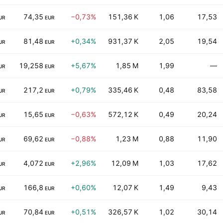
74,35
−0,73%
151,36 K
1,06
17,53
UR
EUR
81,48
+0,34%
931,37 K
2,05
19,54
UR
EUR
19,258
+5,67%
1,85 M
1,99
—
UR
EUR
217,2
+0,79%
335,46 K
0,48
83,58
UR
EUR
15,65
−0,63%
572,12 K
0,49
20,24
UR
EUR
69,62
−0,88%
1,23 M
0,88
11,90
UR
EUR
4,072
+2,96%
12,09 M
1,03
17,62
UR
EUR
166,8
+0,60%
12,07 K
1,49
9,43
UR
EUR
70,84
+0,51%
326,57 K
1,02
30,14
UR
EUR