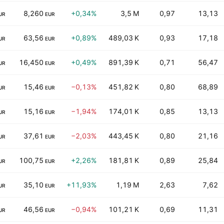
8,260
+0,34%
3,5 M
0,97
13,13
UR
EUR
63,56
+0,89%
489,03 K
0,93
17,18
UR
EUR
16,450
+0,49%
891,39 K
0,71
56,47
UR
EUR
15,46
−0,13%
451,82 K
0,80
68,89
UR
EUR
15,16
−1,94%
174,01 K
0,85
13,13
UR
EUR
37,61
−2,03%
443,45 K
0,80
21,16
UR
EUR
100,75
+2,26%
181,81 K
0,89
25,84
UR
EUR
35,10
+11,93%
1,19 M
2,63
7,62
UR
EUR
46,56
−0,94%
101,21 K
0,69
11,31
UR
EUR