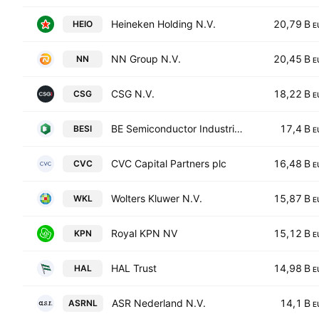
Heineken Holding N.V.
20,79 B
HEIO
E
NN Group N.V.
20,45 B
NN
E
CSG N.V.
18,22 B
CSG
E
BE Semiconductor Industries N.V.
17,4 B
BESI
E
CVC Capital Partners plc
16,48 B
CVC
E
Wolters Kluwer N.V.
15,87 B
WKL
E
Royal KPN NV
15,12 B
KPN
E
HAL Trust
14,98 B
HAL
E
ASR Nederland N.V.
14,1 B
ASRNL
E