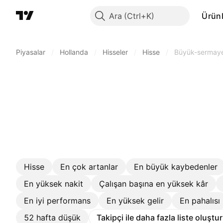
Ara
Ürünl
Piyasalar
/
Hollanda
/
Hisseler
/
Hisse
/
Büyük-sermay
Hisse
En çok artanlar
En büyük kaybedenler
En yüksek nakit
Çalışan başına en yüksek kâr
En iyi performans
En yüksek gelir
En pahalısı
52 hafta düşük
Takipçi ile daha fazla liste oluştu