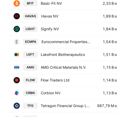
Basic-Fit NV
2,33 B
BFIT
E
Havas NV
1,89 B
HAVAS
E
Signify NV
1,84 B
LIGHT
E
Eurocommercial Properties NV
1,54 B
ECMPA
E
Lakefront Biotherapeutics
1,51 B
LKFT
E
AMG Critical Materials N.V.
1,15 B
AMG
E
Flow Traders Ltd
1,14 B
FLOW
E
Corbion NV
1,13 B
CRBN
E
Tetragon Financial Group Limited
987,79 M
TFG
E