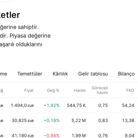
ketler
ğerine sahiptir.
ridir. Piyasa değerine
arılı olduklarını
eme
Temettüler
Kârlılık
Gelir tablosu
Bilanço
Göreceli
eğ
Fiyat
Değ %
Hacim
FKO
hacim
1.494,0
+1,92%
544,75 K
0,75
54,24
UR
EUR
30,825
+0,18%
5,22 M
0,83
13,38
UR
EUR
41,180
−0,94%
1,99 M
0,76
9,04
UR
EUR