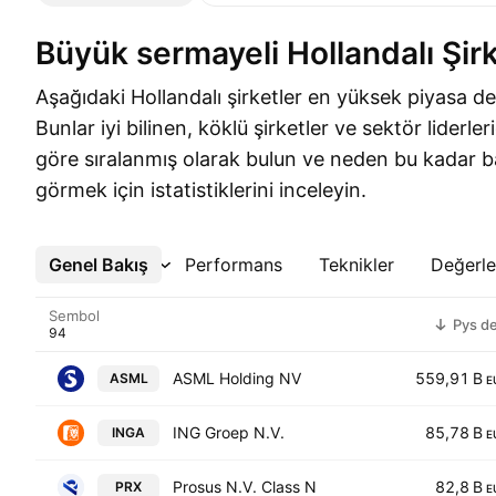
Büyük sermayeli Hollandalı Şir
Aşağıdaki Hollandalı şirketler en yüksek piyasa de
Bunlar iyi bilinen, köklü şirketler ve sektör liderle
göre sıralanmış olarak bulun ve neden bu kadar baş
görmek için istatistiklerini inceleyin.
Genel Bakış
Daha Fazla
Performans
Teknikler
Değerl
Sembol
Pys d
ASML Holding NV
559,91 B
ASML
E
ING Groep N.V.
85,78 B
INGA
E
Prosus N.V. Class N
82,8 B
PRX
E