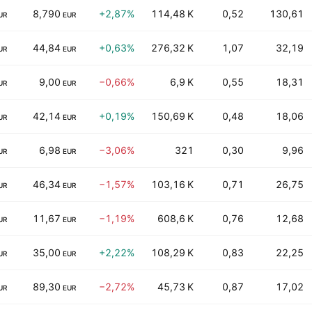
8,790
+2,87%
114,48 K
0,52
130,61
UR
EUR
44,84
+0,63%
276,32 K
1,07
32,19
UR
EUR
9,00
−0,66%
6,9 K
0,55
18,31
UR
EUR
42,14
+0,19%
150,69 K
0,48
18,06
UR
EUR
6,98
−3,06%
321
0,30
9,96
UR
EUR
46,34
−1,57%
103,16 K
0,71
26,75
UR
EUR
11,67
−1,19%
608,6 K
0,76
12,68
UR
EUR
35,00
+2,22%
108,29 K
0,83
22,25
UR
EUR
89,30
−2,72%
45,73 K
0,87
17,02
UR
EUR