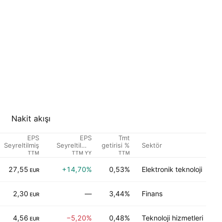
Nakit akışı
EPS
EPS
Tmt
Sektör
Seyreltilmiş
Seyreltilmiş
getirisi %
Büyüme
TTM
TTM YY
TTM
27,55
+14,70%
0,53%
Elektronik teknoloji
EUR
2,30
—
3,44%
Finans
EUR
4,56
−5,20%
0,48%
Teknoloji hizmetleri
EUR