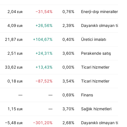
2,04
−31,54%
0,76%
Enerji-dışı mineraller
EUR
4,09
+26,56%
2,39%
Dayanıklı olmayan tüketic
EUR
21,87
+104,67%
0,40%
Üretici imalatı
EUR
2,51
+24,31%
3,60%
Perakende satış
EUR
33,62
+13,43%
0,00%
Ticari hizmetler
EUR
0,18
−87,52%
3,54%
Ticari hizmetler
EUR
—
—
0,69%
Finans
1,15
—
3,70%
Sağlık hizmetleri
EUR
−5,48
−301,20%
2,68%
Dayanıklı olmayan tüketic
EUR