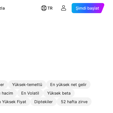
zla
TR
Şimdi başlat
ler
Yüksek-temettü
En yüksek net gelir
ı hacim
En Volatil
Yüksek beta
 Yüksek Fiyat
Diptekiler
52 hafta zirve