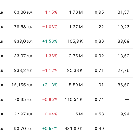
63,86
−1,15%
1,73 M
0,95
31,37
UR
EUR
78,58
−1,03%
1,27 M
1,22
19,23
UR
EUR
833,0
+1,56%
105,3 K
0,36
38,09
UR
EUR
33,97
−1,36%
2,75 M
0,92
13,52
UR
EUR
933,2
−1,12%
95,38 K
0,71
27,76
UR
EUR
15,155
+3,13%
5,59 M
1,01
86,50
UR
EUR
70,35
−0,85%
110,54 K
0,74
—
UR
EUR
22,97
−0,04%
1,5 M
0,58
19,94
UR
EUR
93,70
+0,54%
481,89 K
0,49
—
UR
EUR