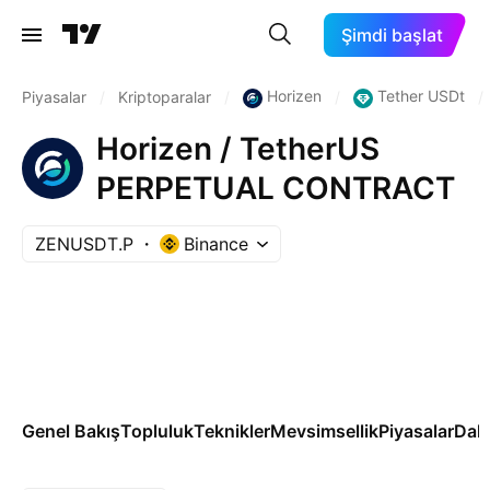
Şimdi başlat
Horizen
Tether USDt
Piyasalar
/
Kriptoparalar
/
/
/
Horizen / TetherUS
PERPETUAL CONTRACT
ZENUSDT.P
Binance
Genel Bakış
Topluluk
Teknikler
Mevsimsellik
Piyasalar
Dah