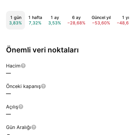
1 gün
1 hafta
1 ay
6 ay
Güncel yıl
1 yıl
3,83%
7,32%
3,53%
−28,68%
−53,60%
−48,68%
Önemli veri noktaları
Hacim
—
Önceki kapanış
—
Açılış
—
Gün Aralığı
–