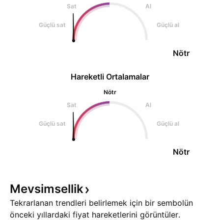
Sat
Al
Güçlü sat
Güçlü al
Nötr
Hareketli Ortalamalar
Nötr
Sat
Al
Güçlü sat
Güçlü al
Nötr
Mevsimsellik
Tekrarlanan trendleri belirlemek için bir sembolün
önceki yıllardaki fiyat hareketlerini görüntüler.