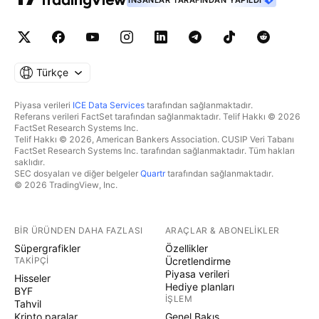
İNSANLAR TARAFINDAN YAPILDI
Türkçe
Piyasa verileri
ICE Data Services
tarafından sağlanmaktadır.
Referans verileri FactSet tarafından sağlanmaktadır. Telif Hakkı © 2026
FactSet Research Systems Inc.
Telif Hakkı © 2026, American Bankers Association. CUSIP Veri Tabanı
FactSet Research Systems Inc. tarafından sağlanmaktadır. Tüm hakları
saklıdır.
SEC dosyaları ve diğer belgeler
Quartr
tarafından sağlanmaktadır.
© 2026 TradingView, Inc.
BIR ÜRÜNDEN DAHA FAZLASI
ARAÇLAR & ABONELIKLER
Süpergrafikler
Özellikler
TAKIPÇI
Ücretlendirme
Piyasa verileri
Hisseler
Hediye planları
BYF
İŞLEM
Tahvil
Kripto paralar
Genel Bakış