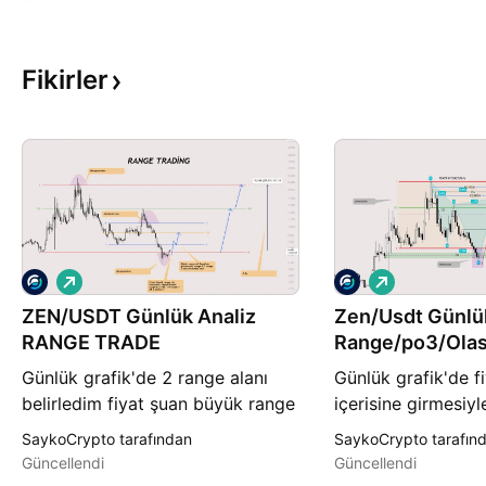
Fikirler
A
A
l
l
ZEN/USDT Günlük Analiz
ı
Zen/Usdt Günlü
ı
ş
ş
RANGE TRADE
Range/po3/Olası
hedefler
Günlük grafik'de 2 range alanı
Günlük grafik'de f
belirledim fiyat şuan büyük range
içerisine girmesiy
alanımızın dip noktasında hedefi
bandı 18$ hedef ol
SaykoCrypto tarafından
SaykoCrypto tarafın
büyük range 0.5 ve üst bandı..
orta bandımız 18$
Güncellendi
Güncellendi
Kücük range alt bandına
günlük kapanıslar 