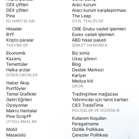
CEX çiftleri
Aracı kurum
DEX çiftleri
Aracı kurum karşılaştırması
Pine
The Leap
ISI HARITALARI
ÖZEL TEKLIFLER
Hisseler
CME Grubu vadeli işlemleri
BYF
Eurex vadeli işlemleri
Kripto paralar
ABD hisse paketi
TAKVIMLER
ŞIRKET HAKKINDA
Ekonomik
Biz kimiz
Kazanç
Uzay görevi
Temettüler
Blog
Halka arzlar
Destek Merkezi
DIĞER ÜRÜNLER
Kariyer
Medya kiti
Haber Akışı
ÜRÜN
Portföyler
Temel Grafikler
TradingView mağazası
Getiri Eğrileri
Yatırımcılar için tarot kartları
Opsiyonlar
C63 TradeTime
Makro Haritalar
POLIÇELER VE GÜVENLIK
Pine Script®
Kullanım Koşulları
UYGULAMALAR
Feragatname
Mobil
Gizlilik Politikası
Masaüstü
Çerezler Politikası