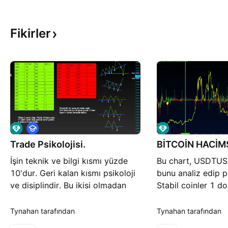
Fikirler
E
ğ
Trade Psikolojisi.
i
BİTCOİN HACİMS
t
İşin teknik ve bilgi kısmı yüzde
Bu chart, USDTUS
i
m
10'dur. Geri kalan kısmı psikoloji
bunu analiz edip 
ve disiplindir. Bu ikisi olmadan
Stabil coinler 1 do
dünyanın en iyi borsa finans
bir şekilde kalması
bilgisine sahip olsak bile para
programlanmıştır.
Tynahan tarafından
Tynahan tarafından
kazanamayız. İki strateji
mı peki ? evet olu