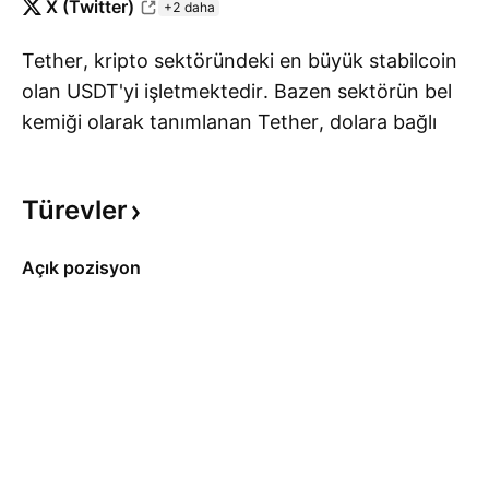
X (Twitter)
+2 daha
Tether, kripto sektöründeki en büyük stabilcoin
olan USDT'yi işletmektedir. Bazen sektörün bel
kemiği olarak tanımlanan Tether, dolara bağlı
Da
stabilcoin ile son derece değişken kripto paralar
arasında takas işlemlerini kolaylaştırıyor. Ana
Türevler
rakibi, son zamanlarda piyasa değerine göre
USDT'yi yakalayan Circle'ın USDC'si şeklindedir.
Açık pozisyon
Ancak şimdilik USDT, stabilcoin alanında hala
baskın güç konumunda.