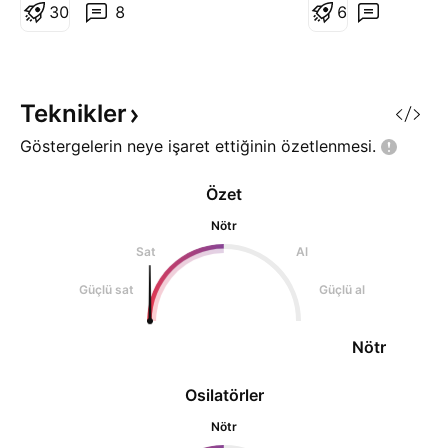
arasındaki farkı anlatacağım.
3
0
8
artıp azaldığı zam
6
Birinci strateji yeşil olan kasa
mecburen kayma y
1000 dolar iken 11 işlemde
Az önce usdt dom
yüzde 2 stop koyarak ç
analizimde paylaş
destek
Teknikler
Göstergelerin neye işaret ettiğinin
özetlenmesi.
Özet
Nötr
Sat
Al
Güçlü sat
Güçlü al
Nötr
Osilatörler
Nötr