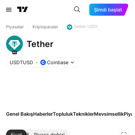
Şimdi başlat
Tether USDt
Piyasalar
/
Kriptoparalar
/
Tether
#3
USDTUSD
Coinbase
Genel Bakış
Haberler
Topluluk
Teknikler
Mevsimsellik
Piya
Fiyat
Daha Fazla
Piyasa değeri