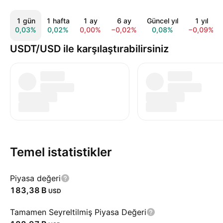
1 gün
1 hafta
1 ay
6 ay
Güncel yıl
1 yıl
0,03%
0,02%
0,00%
−0,02%
0,08%
−0,09%
USDT/USD ile karşılaştırabilirsiniz
Temel istatistikler
Piyasa değeri
‪183,38 B‬
USD
Tamamen Seyreltilmiş Piyasa Değeri