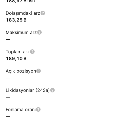
‪188,97 B‬
USD
Dolaşımdaki arz
‪183,25 B‬
Maksimum arz
—
Toplam arz
‪189,10 B‬
Açık pozisyon
—
Likidasyonlar (24Sa)
—
Fonlama oranı
—