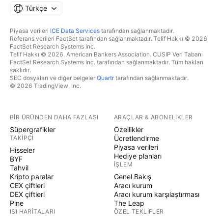
Türkçe
Piyasa verileri
ICE Data Services
tarafından sağlanmaktadır.
Referans verileri FactSet tarafından sağlanmaktadır. Telif Hakkı © 2026
FactSet Research Systems Inc.
Telif Hakkı © 2026, American Bankers Association. CUSIP Veri Tabanı
FactSet Research Systems Inc. tarafından sağlanmaktadır. Tüm hakları
saklıdır.
SEC dosyaları ve diğer belgeler
Quartr
tarafından sağlanmaktadır.
© 2026 TradingView, Inc.
BIR ÜRÜNDEN DAHA FAZLASI
ARAÇLAR & ABONELIKLER
Süpergrafikler
Özellikler
TAKIPÇI
Ücretlendirme
Piyasa verileri
Hisseler
Hediye planları
BYF
İŞLEM
Tahvil
Kripto paralar
Genel Bakış
CEX çiftleri
Aracı kurum
DEX çiftleri
Aracı kurum karşılaştırması
Pine
The Leap
ISI HARITALARI
ÖZEL TEKLIFLER