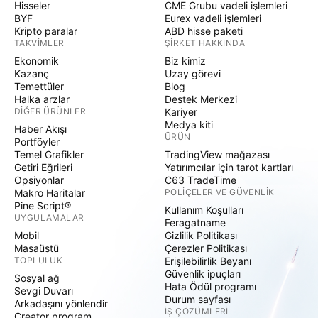
Hisseler
CME Grubu vadeli işlemleri
BYF
Eurex vadeli işlemleri
Kripto paralar
ABD hisse paketi
TAKVIMLER
ŞIRKET HAKKINDA
Ekonomik
Biz kimiz
Kazanç
Uzay görevi
Temettüler
Blog
Halka arzlar
Destek Merkezi
DIĞER ÜRÜNLER
Kariyer
Medya kiti
Haber Akışı
ÜRÜN
Portföyler
Temel Grafikler
TradingView mağazası
Getiri Eğrileri
Yatırımcılar için tarot kartları
Opsiyonlar
C63 TradeTime
Makro Haritalar
POLIÇELER VE GÜVENLIK
Pine Script®
Kullanım Koşulları
UYGULAMALAR
Feragatname
Mobil
Gizlilik Politikası
Masaüstü
Çerezler Politikası
TOPLULUK
Erişilebilirlik Beyanı
Güvenlik ipuçları
Sosyal ağ
Hata Ödül programı
Sevgi Duvarı
Durum sayfası
Arkadaşını yönlendir
İŞ ÇÖZÜMLERI
Creator program