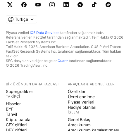
Türkçe
Piyasa verileri
ICE Data Services
tarafından sağlanmaktadır.
Referans verileri FactSet tarafından sağlanmaktadır. Telif Hakkı © 2026
FactSet Research Systems Inc.
Telif Hakkı © 2026, American Bankers Association. CUSIP Veri Tabanı
FactSet Research Systems Inc. tarafından sağlanmaktadır. Tüm hakları
saklıdır.
SEC dosyaları ve diğer belgeler
Quartr
tarafından sağlanmaktadır.
© 2026 TradingView, Inc.
BIR ÜRÜNDEN DAHA FAZLASI
ARAÇLAR & ABONELIKLER
Süpergrafikler
Özellikler
TAKIPÇI
Ücretlendirme
Piyasa verileri
Hisseler
Hediye planları
BYF
İŞLEM
Tahvil
Kripto paralar
Genel Bakış
CEX çiftleri
Aracı kurum
DEX çiftleri
Aracı kurum karşılaştırması