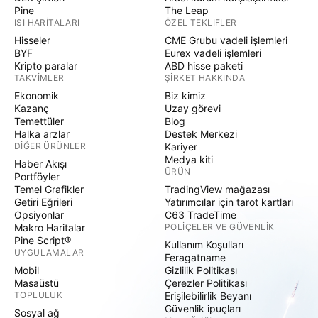
Pine
The Leap
ISI HARITALARI
ÖZEL TEKLIFLER
Hisseler
CME Grubu vadeli işlemleri
BYF
Eurex vadeli işlemleri
Kripto paralar
ABD hisse paketi
TAKVIMLER
ŞIRKET HAKKINDA
Ekonomik
Biz kimiz
Kazanç
Uzay görevi
Temettüler
Blog
Halka arzlar
Destek Merkezi
DIĞER ÜRÜNLER
Kariyer
Medya kiti
Haber Akışı
ÜRÜN
Portföyler
Temel Grafikler
TradingView mağazası
Getiri Eğrileri
Yatırımcılar için tarot kartları
Opsiyonlar
C63 TradeTime
Makro Haritalar
POLIÇELER VE GÜVENLIK
Pine Script®
Kullanım Koşulları
UYGULAMALAR
Feragatname
Mobil
Gizlilik Politikası
Masaüstü
Çerezler Politikası
TOPLULUK
Erişilebilirlik Beyanı
Güvenlik ipuçları
Sosyal ağ