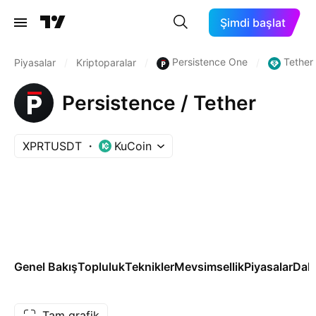
Şimdi başlat
Persistence One
Tether
Piyasalar
/
Kriptoparalar
/
/
Persistence / Tether
XPRTUSDT
KuCoin
Genel Bakış
Topluluk
Teknikler
Mevsimsellik
Piyasalar
Dah
Tam grafik