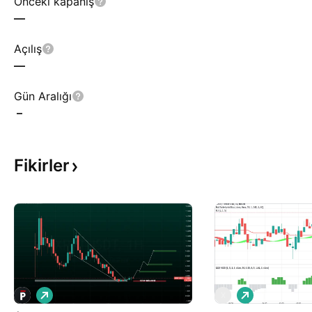
Önceki kapanış
—
Açılış
—
Gün Aralığı
–
Fikirler
A
A
X
l
l