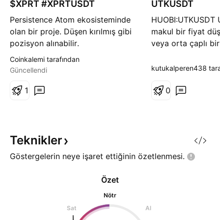
$XPRT #XPRTUSDT
ı
UTKUSDT
ı
ş
ş
Persistence Atom ekosisteminde
HUOBI:UTKUSDT UT
olan bir proje. Düşen kırılmış gibi
makul bir fiyat dü
pozisyon alınabilir.
veya orta çaplı bi
konusu
Coinkalemi tarafından
kutukalperen438 tar
Güncellendi
1
0
Teknikler
Göstergelerin neye işaret ettiğinin
özetlenmesi.
Özet
Nötr
Sat
Al