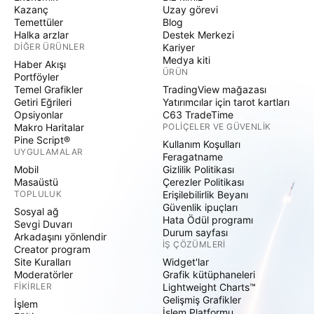
Kazanç
Uzay görevi
Temettüler
Blog
Halka arzlar
Destek Merkezi
DIĞER ÜRÜNLER
Kariyer
Medya kiti
Haber Akışı
ÜRÜN
Portföyler
Temel Grafikler
TradingView mağazası
Getiri Eğrileri
Yatırımcılar için tarot kartları
Opsiyonlar
C63 TradeTime
Makro Haritalar
POLIÇELER VE GÜVENLIK
Pine Script®
Kullanım Koşulları
UYGULAMALAR
Feragatname
Mobil
Gizlilik Politikası
Masaüstü
Çerezler Politikası
TOPLULUK
Erişilebilirlik Beyanı
Güvenlik ipuçları
Sosyal ağ
Hata Ödül programı
Sevgi Duvarı
Durum sayfası
Arkadaşını yönlendir
İŞ ÇÖZÜMLERI
Creator program
Site Kuralları
Widget'lar
Moderatörler
Grafik kütüphaneleri
FIKIRLER
Lightweight Charts™
Gelişmiş Grafikler
İşlem
İşlem Platformu