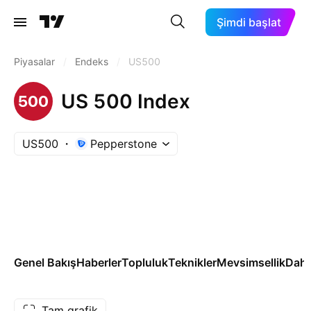
Şimdi başlat
Piyasalar
/
Endeks
/
US500
US 500 Index
US500
Pepperstone
Genel Bakış
Haberler
Topluluk
Teknikler
Mevsimsellik
Daha
Tam grafik