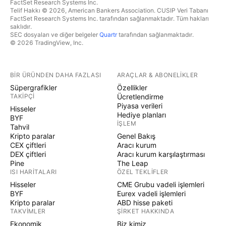
FactSet Research Systems Inc.
Telif Hakkı © 2026, American Bankers Association. CUSIP Veri Tabanı
FactSet Research Systems Inc. tarafından sağlanmaktadır. Tüm hakları
saklıdır.
SEC dosyaları ve diğer belgeler
Quartr
tarafından sağlanmaktadır.
© 2026 TradingView, Inc.
BIR ÜRÜNDEN DAHA FAZLASI
ARAÇLAR & ABONELIKLER
Süpergrafikler
Özellikler
TAKIPÇI
Ücretlendirme
Piyasa verileri
Hisseler
Hediye planları
BYF
İŞLEM
Tahvil
Kripto paralar
Genel Bakış
CEX çiftleri
Aracı kurum
DEX çiftleri
Aracı kurum karşılaştırması
Pine
The Leap
ISI HARITALARI
ÖZEL TEKLIFLER
Hisseler
CME Grubu vadeli işlemleri
BYF
Eurex vadeli işlemleri
Kripto paralar
ABD hisse paketi
TAKVIMLER
ŞIRKET HAKKINDA
Ekonomik
Biz kimiz