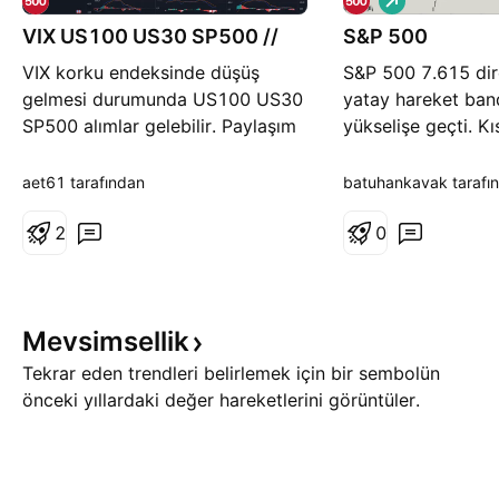
l
VIX US100 US30 SP500 //
S&P 500
ı
ş
VIX korku endeksinde düşüş
S&P 500 7.615 dire
gelmesi durumunda US100 US30
yatay hareket band
SP500 alımlar gelebilir. Paylaşım
yükselişe geçti. K
yaptığımda size email gelmiyorsa
vadeli olarak hedef
sırasıyla profil ayarları-bildirimler-
aet61 tarafından
batuhankavak tarafı
takip ettiğiniz yazarlar altında
bulunan eposta seçeneklerinin
2
0
seçili olmasına dikkat edin.
ÖNEMLİ NOT : -İşlemlerinizd
Mevsimsellik
Tekrar eden trendleri belirlemek için bir sembolün
önceki yıllardaki değer hareketlerini görüntüler.