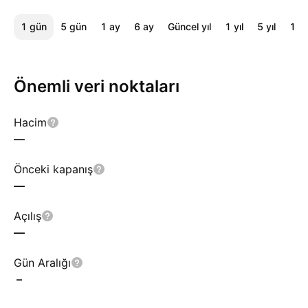
1 gün
5 gün
1 ay
6 ay
Güncel yıl
1 yıl
5 yıl
10 y
Önemli veri noktaları
Hacim
—
Önceki kapanış
—
Açılış
—
Gün Aralığı
–