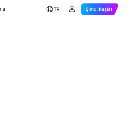
zla
TR
Şimdi başlat