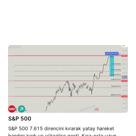
A
l
S&P 500
ı
ş
S&P 500 7.615 direncini kırarak yatay hareket
bandını kırdı ve yükselişe geçti. Kısa-orta-uzun