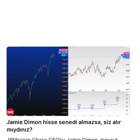
Jamie Dimon hisse senedi almazsa, siz alır
mıydınız?
JPMorgan Chase CEO’su Jamie Dimon, mevcut