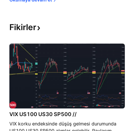
Fikirler
VIX US100 US30 SP500 //
VIX korku endeksinde düşüş gelmesi durumunda
US100 US30 SP500 alımlar gelebilir. Paylaşım