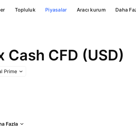
er
Topluluk
Piyasalar
Aracı kurum
Daha Fa
x Cash CFD (USD)
l Prime
ha Fazla