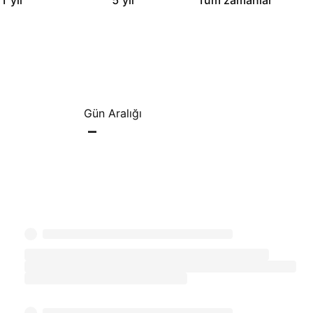
1 yıl
5 yıl
Tüm zamanlar
Gün Aralığı
–