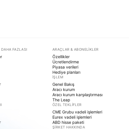
 DAHA FAZLASI
ARAÇLAR & ABONELIKLER
er
Özellikler
Ücretlendirme
Piyasa verileri
Hediye planları
İŞLEM
r
Genel Bakış
Aracı kurum
Aracı kurum karşılaştırması
The Leap
I
ÖZEL TEKLIFLER
CME Grubu vadeli işlemleri
Eurex vadeli işlemleri
r
ABD hisse paketi
ŞIRKET HAKKINDA