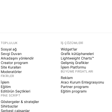
TOPLULUK
İŞ ÇÖZÜMLERI
Sosyal ağ
Widget'lar
Sevgi Duvarı
Grafik kütüphaneleri
Arkadaşını yönlendir
Lightweight Charts™
Creator program
Gelişmiş Grafikler
Site Kuralları
İşlem Platformu
Moderatörler
BÜYÜME FIRSATLARI
FIKIRLER
Reklam
İşlem
Aracı Kurum Entegrasyonu
Eğitim
Partner programı
Editörün Seçtikleri
Eğitim programı
PINE SCRIPT
Göstergeler & stratejiler
Sihirbazlar
Serbest çalışanlar