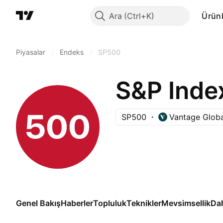
Ara
Ürünl
Piyasalar
/
Endeks
/
SP500
S&P Inde
SP500
Vantage Globa
Genel Bakış
Haberler
Topluluk
Teknikler
Mevsimsellik
Da