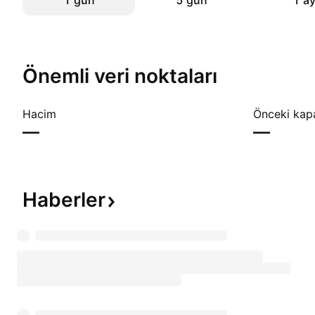
1 gün
5 gün
1 a
Önemli veri noktaları
Hacim
Önceki kap
—
—
Haberler