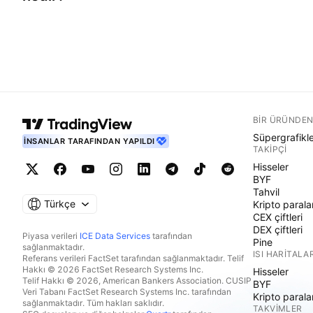
BIR ÜRÜNDEN
Süpergrafikl
İNSANLAR TARAFINDAN YAPILDI
TAKIPÇI
Hisseler
BYF
Tahvil
Türkçe
Kripto parala
CEX çiftleri
DEX çiftleri
Piyasa verileri
ICE Data Services
tarafından
Pine
sağlanmaktadır.
ISI HARITALAR
Referans verileri FactSet tarafından sağlanmaktadır. Telif
Hakkı © 2026 FactSet Research Systems Inc.
Hisseler
Telif Hakkı © 2026, American Bankers Association. CUSIP
BYF
Veri Tabanı FactSet Research Systems Inc. tarafından
Kripto parala
sağlanmaktadır. Tüm hakları saklıdır.
TAKVIMLER