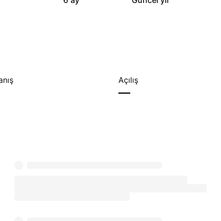
y
6 ay
Güncel yıl
anış
Açılış
—