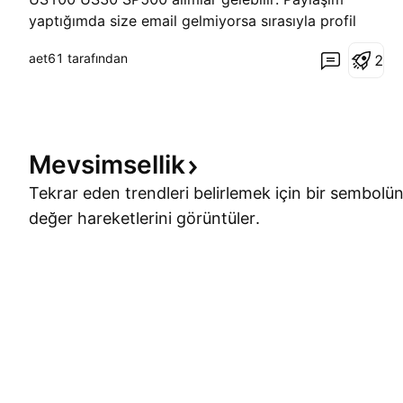
yaptığımda size email gelmiyorsa sırasıyla profil
ayarları-bildirimler-takip ettiğiniz yazarlar altında
aet61 tarafından
2
bulunan eposta seçeneklerinin seçili olmasına
dikkat edin. ÖNEMLİ NOT : -İşlemlerinizd
Mevsimsellik
Tekrar eden trendleri belirlemek için bir sembolün
değer hareketlerini görüntüler.