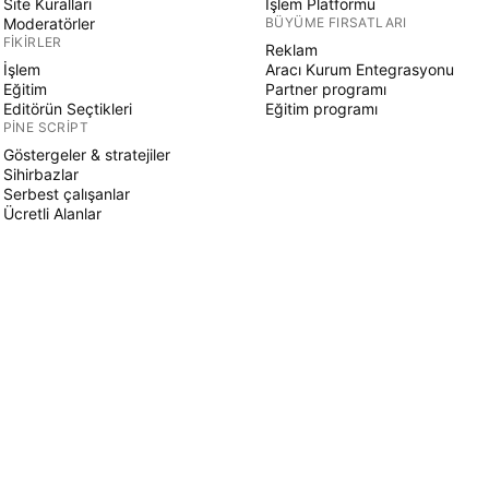
Site Kuralları
İşlem Platformu
Moderatörler
BÜYÜME FIRSATLARI
FIKIRLER
Reklam
İşlem
Aracı Kurum Entegrasyonu
Eğitim
Partner programı
Editörün Seçtikleri
Eğitim programı
PINE SCRIPT
Göstergeler & stratejiler
Sihirbazlar
Serbest çalışanlar
Ücretli Alanlar