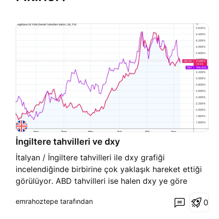
İngiltere tahvilleri ve dxy
İtalyan / İngiltere tahvilleri ile dxy grafiği
incelendiğinde birbirine çok yaklaşık hareket ettiği
görülüyor. ABD tahvilleri ise halen dxy ye göre
yukarda. Güçlü dolar çok fazla ülkeye zorluk
emrahoztepe tarafından
0
yaşatmaya devam edecek.