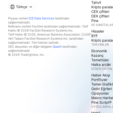
Tahvil
Türkçe
Kripto parala
CEX çiftleri
DEX çiftleri
Piyasa verileri
ICE Data Services
tarafından
Pine
sağlanmaktadır.
ISI HARITALAR
Referans verileri FactSet tarafından sağlanmaktadır. Telif
Hakkı © 2026 FactSet Research Systems Inc.
Hisseler
Telif Hakkı © 2026, American Bankers Association. CUSIP
BYF
Veri Tabanı FactSet Research Systems Inc. tarafından
Kripto parala
sağlanmaktadır. Tüm hakları saklıdır.
TAKVIMLER
SEC dosyaları ve diğer belgeler
Quartr
tarafından
sağlanmaktadır.
Ekonomik
© 2026 TradingView, Inc.
Kazanç
Temettüler
Halka arzlar
DIĞER ÜRÜNL
Haber Akışı
Portföyler
Temel Grafikl
Getiri Eğrileri
Opsiyonlar
Makro Harita
Pine Script®
UYGULAMAL
Mobil