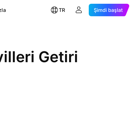
zla
TR
Şimdi başlat
illeri Getiri