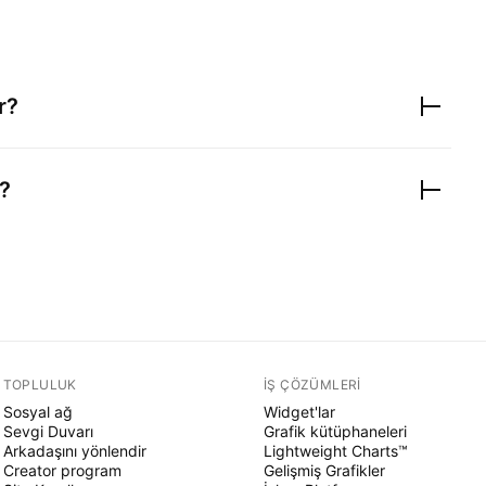
r?
r?
TOPLULUK
İŞ ÇÖZÜMLERI
Sosyal ağ
Widget'lar
Sevgi Duvarı
Grafik kütüphaneleri
Arkadaşını yönlendir
Lightweight Charts™
Creator program
Gelişmiş Grafikler