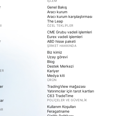
İŞLEM
r
Genel Bakış
Aracı kurum
Aracı kurum karşılaştırması
The Leap
I
ÖZEL TEKLIFLER
CME Grubu vadeli işlemleri
Eurex vadeli işlemleri
r
ABD hisse paketi
ŞIRKET HAKKINDA
Biz kimiz
Uzay görevi
Blog
Destek Merkezi
ER
Kariyer
Medya kiti
ÜRÜN
er
TradingView mağazası
Yatırımcılar için tarot kartları
C63 TradeTime
lar
POLIÇELER VE GÜVENLIK
Kullanım Koşulları
AR
Feragatname
Gizlilik Politikası