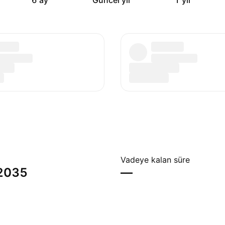
6 ay
Güncel yıl
1 yıl
Vadeye kalan süre
 2035
—