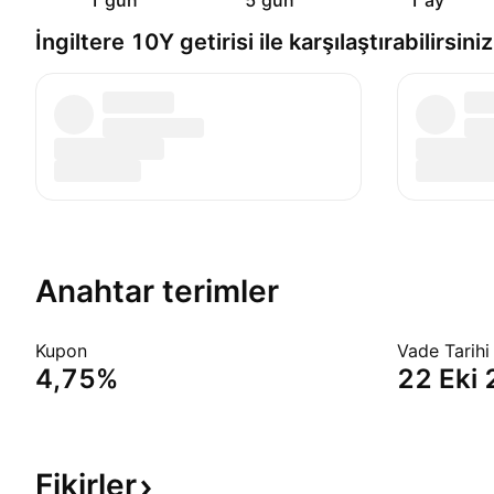
1 gün
5 gün
1 ay
İngiltere 10Y getirisi ile karşılaştırabilirsiniz
Anahtar terimler
Kupon
Vade Tarihi
4,75%
22 Eki
Fikirler