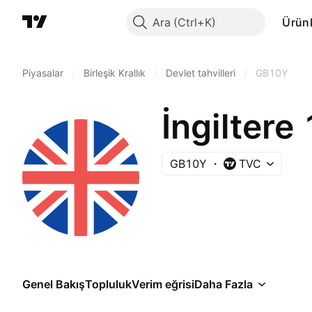
Ara
Ürünl
Piyasalar
/
Birleşik Krallık
/
Devlet tahvilleri
/
GB10Y
İngiltere 
GB10Y
TVC
Genel Bakış
Topluluk
Verim eğrisi
Daha Fazla