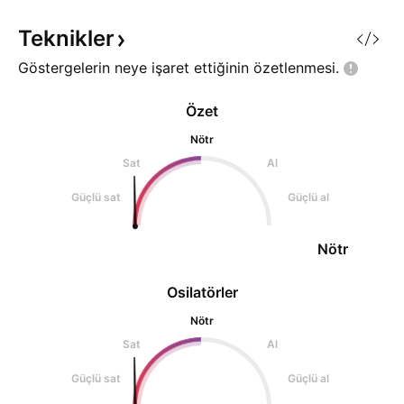
sakin, hacim düşük, bu da
dönemlerde kısa va
grafikte gördü
setuplar iyi çalışı
Teknikler
Göstergelerin neye işaret ettiğinin
özetlenmesi.
Özet
Nötr
Sat
Al
Güçlü sat
Güçlü al
Nötr
Osilatörler
Nötr
Sat
Al
Güçlü sat
Güçlü al