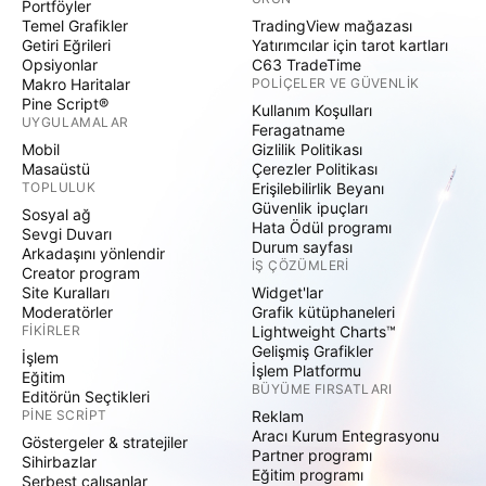
Portföyler
Temel Grafikler
TradingView mağazası
Getiri Eğrileri
Yatırımcılar için tarot kartları
Opsiyonlar
C63 TradeTime
Makro Haritalar
POLIÇELER VE GÜVENLIK
Pine Script®
Kullanım Koşulları
UYGULAMALAR
Feragatname
Mobil
Gizlilik Politikası
Masaüstü
Çerezler Politikası
TOPLULUK
Erişilebilirlik Beyanı
Güvenlik ipuçları
Sosyal ağ
Hata Ödül programı
Sevgi Duvarı
Durum sayfası
Arkadaşını yönlendir
İŞ ÇÖZÜMLERI
Creator program
Site Kuralları
Widget'lar
Moderatörler
Grafik kütüphaneleri
FIKIRLER
Lightweight Charts™
Gelişmiş Grafikler
İşlem
İşlem Platformu
Eğitim
BÜYÜME FIRSATLARI
Editörün Seçtikleri
PINE SCRIPT
Reklam
Aracı Kurum Entegrasyonu
Göstergeler & stratejiler
Partner programı
Sihirbazlar
Eğitim programı
Serbest çalışanlar