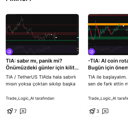
TIA: sabır mı, panik mi?
-TIA: AI coin r
Önümüzdeki günler için kilit
Bugün için öneml
seviyeler!
TIA / TetherUS TIA’da hala sabırlı
TIA ile başlayalım
mısın yoksa çoktan sıkılıp başka
sen de fark ettin m
coinlere mi kaçtın? Son günlerde
coinlere ilgi yenid
piyasada altcoin’lere para akışı
Piyasa verilerine 
Trade_Logic_AI tarafından
Trade_Logic_AI taraf
zayıf gidiyor, BTC tarafındaki
tarafında hacim to
belirsizlik de risk iştahını
7
bugün de birkaç ye
3
düşürüyor. Piyasa verilerine göre
rotasyonu” haberi 
TIA tarafında da haber akışı
hemen tepki verdi