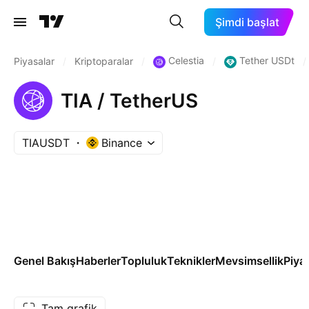
Şimdi başlat
Celestia
Tether USDt
Piyasalar
/
Kriptoparalar
/
/
/
TIA / TetherUS
TIAUSDT
Binance
Genel Bakış
Haberler
Topluluk
Teknikler
Mevsimsellik
Piya
Tam grafik