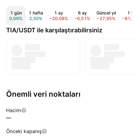
1 gün
1 hafta
1 ay
6 ay
Güncel yıl
1 yıl
0,09%
2,50%
−20,08%
−0,51%
−27,95%
−81,4
TIA/USDT ile karşılaştırabilirsiniz
Önemli veri noktaları
Hacim
—
Önceki kapanış