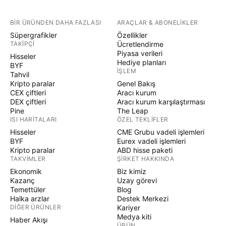
BIR ÜRÜNDEN DAHA FAZLASI
ARAÇLAR & ABONELIKLER
Süpergrafikler
Özellikler
TAKIPÇI
Ücretlendirme
Piyasa verileri
Hisseler
Hediye planları
BYF
İŞLEM
Tahvil
Kripto paralar
Genel Bakış
CEX çiftleri
Aracı kurum
DEX çiftleri
Aracı kurum karşılaştırması
Pine
The Leap
ISI HARITALARI
ÖZEL TEKLIFLER
Hisseler
CME Grubu vadeli işlemleri
BYF
Eurex vadeli işlemleri
Kripto paralar
ABD hisse paketi
TAKVIMLER
ŞIRKET HAKKINDA
Ekonomik
Biz kimiz
Kazanç
Uzay görevi
Temettüler
Blog
Halka arzlar
Destek Merkezi
DIĞER ÜRÜNLER
Kariyer
Medya kiti
Haber Akışı
ÜRÜN