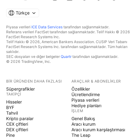
Türkçe
Piyasa verileri
ICE Data Services
tarafından sağlanmaktadır.
Referans verileri FactSet tarafından sağlanmaktadır. Telif Hakkı © 2026
FactSet Research Systems Inc.
Telif Hakkı © 2026, American Bankers Association. CUSIP Veri Tabanı
FactSet Research Systems Inc. tarafından sağlanmaktadır. Tüm hakları
saklıdır.
SEC dosyaları ve diğer belgeler
Quartr
tarafından sağlanmaktadır.
© 2026 TradingView, Inc.
BIR ÜRÜNDEN DAHA FAZLASI
ARAÇLAR & ABONELIKLER
Süpergrafikler
Özellikler
TAKIPÇI
Ücretlendirme
Piyasa verileri
Hisseler
Hediye planları
BYF
İŞLEM
Tahvil
Kripto paralar
Genel Bakış
CEX çiftleri
Aracı kurum
DEX çiftleri
Aracı kurum karşılaştırması
Pine
The Leap