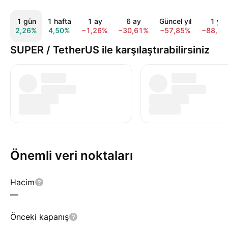
1 gün
1 hafta
1 ay
6 ay
Güncel yıl
1 yıl
2,26%
4,50%
−1,26%
−30,61%
−57,85%
−88,1
SUPER / TetherUS ile karşılaştırabilirsiniz
Önemli veri noktaları
Hacim
—
Önceki kapanış