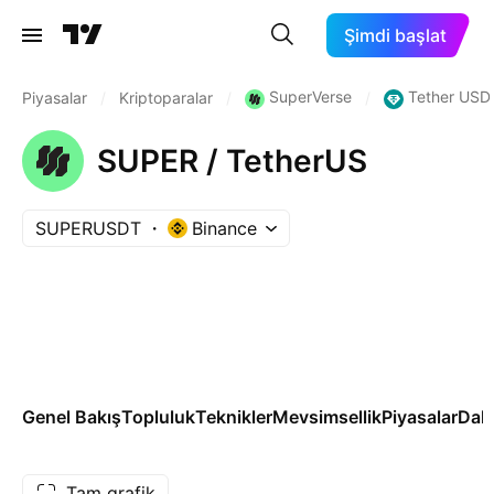
Şimdi başlat
SuperVerse
Tether USD
Piyasalar
/
Kriptoparalar
/
/
SUPER / TetherUS
SUPERUSDT
Binance
Genel Bakış
Topluluk
Teknikler
Mevsimsellik
Piyasalar
Dah
Tam grafik