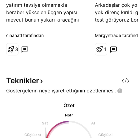
yatırım tavsiye olmamakla
Arkadaşlar çok y
beraber yükselen üçgen yapısı
yok direnç kırıldı 
mevcut bunun yukarı kıracağını
test görüyoruz Lo
düşünüyorum
zaten değerlendirm
ikinciye değerlendi
cihanatl tarafından
Margyntrade tarafın
bir pozisyondayız 
3
1
Teknikler
Göstergelerin neye işaret ettiğinin
özetlenmesi.
Özet
Nötr
Sat
Al
Güçlü sat
Güçlü al