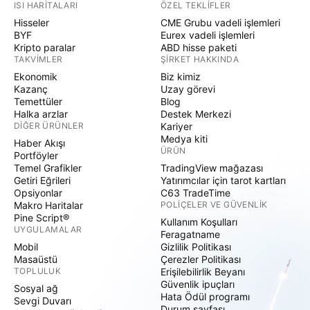
ISI HARITALARI
ÖZEL TEKLIFLER
Hisseler
CME Grubu vadeli işlemleri
BYF
Eurex vadeli işlemleri
Kripto paralar
ABD hisse paketi
TAKVIMLER
ŞIRKET HAKKINDA
Ekonomik
Biz kimiz
Kazanç
Uzay görevi
Temettüler
Blog
Halka arzlar
Destek Merkezi
DIĞER ÜRÜNLER
Kariyer
Medya kiti
Haber Akışı
ÜRÜN
Portföyler
Temel Grafikler
TradingView mağazası
Getiri Eğrileri
Yatırımcılar için tarot kartları
Opsiyonlar
C63 TradeTime
Makro Haritalar
POLIÇELER VE GÜVENLIK
Pine Script®
Kullanım Koşulları
UYGULAMALAR
Feragatname
Mobil
Gizlilik Politikası
Masaüstü
Çerezler Politikası
TOPLULUK
Erişilebilirlik Beyanı
Güvenlik ipuçları
Sosyal ağ
Hata Ödül programı
Sevgi Duvarı
Durum sayfası