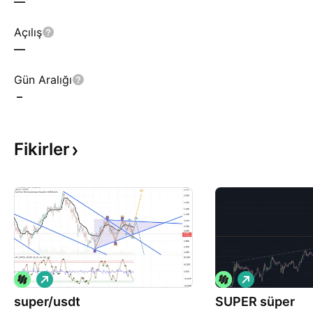
—
Açılış
—
Gün Aralığı
–
Fikirler
A
A
l
l
super/usdt
ı
SUPER süper
ı
ş
ş