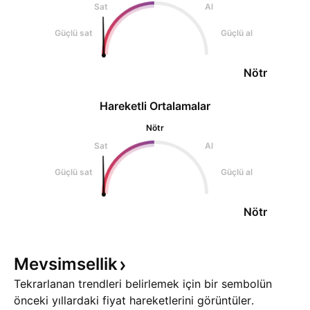
Sat
Al
Güçlü sat
Güçlü al
Nötr
Hareketli Ortalamalar
Nötr
Sat
Al
Güçlü sat
Güçlü al
Nötr
Mevsimsellik
Tekrarlanan trendleri belirlemek için bir sembolün
önceki yıllardaki fiyat hareketlerini görüntüler.