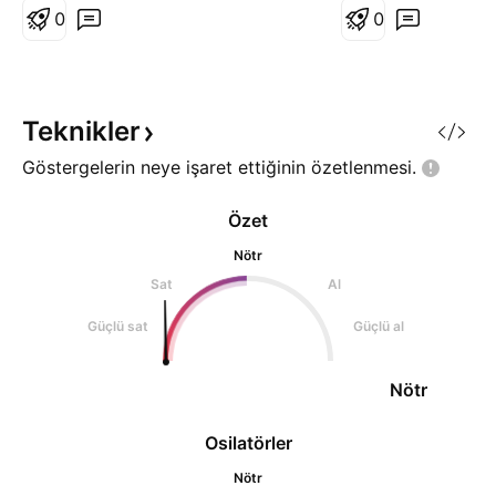
0
emirlerimi dizdim. 
0
kutuyu kazanacağı
düşünüyorum. mavi
gün kapanışı gelir
olarak stop olaca
Teknikler
Göstergelerin neye işaret ettiğinin
özetlenmesi.
Özet
Nötr
Sat
Al
Güçlü sat
Güçlü al
Nötr
Osilatörler
Nötr