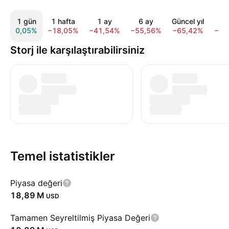
1 gün
1 hafta
1 ay
6 ay
Güncel yıl
1 
0,05%
−18,05%
−41,54%
−55,56%
−65,42%
−82
Storj ile karşılaştırabilirsiniz
Temel istatistikler
Piyasa değeri
‪18,89 M‬
USD
Tamamen Seyreltilmiş Piyasa Değeri