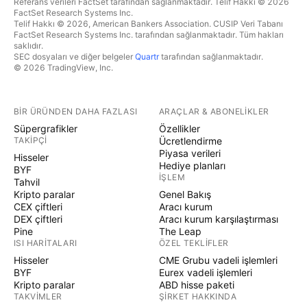
Referans verileri FactSet tarafından sağlanmaktadır. Telif Hakkı © 2026
FactSet Research Systems Inc.
Telif Hakkı © 2026, American Bankers Association. CUSIP Veri Tabanı
FactSet Research Systems Inc. tarafından sağlanmaktadır. Tüm hakları
saklıdır.
SEC dosyaları ve diğer belgeler
Quartr
tarafından sağlanmaktadır.
© 2026 TradingView, Inc.
BIR ÜRÜNDEN DAHA FAZLASI
ARAÇLAR & ABONELIKLER
Süpergrafikler
Özellikler
TAKIPÇI
Ücretlendirme
Piyasa verileri
Hisseler
Hediye planları
BYF
İŞLEM
Tahvil
Kripto paralar
Genel Bakış
CEX çiftleri
Aracı kurum
DEX çiftleri
Aracı kurum karşılaştırması
Pine
The Leap
ISI HARITALARI
ÖZEL TEKLIFLER
Hisseler
CME Grubu vadeli işlemleri
BYF
Eurex vadeli işlemleri
Kripto paralar
ABD hisse paketi
TAKVIMLER
ŞIRKET HAKKINDA