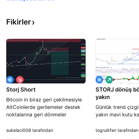
Fikirler
S
A
a
l
Storj Short
t
STORJ dönüş bö
ı
ı
ş
yakın
Bitcoin in biraz geri çekilmesiyle
ş
AltCoinlerde gerilemeler destek
Günlük trend çizgis
noktalarına geri dönmeler
yakın mavi kutu k
gözlemlenebilir. STORJ 2. destek
fiyatın tutunacağı
noktasına kadar gerilemesini
ediyorum. ancak b
sukelaci008 tarafından
togrulirfan tarafından
bekliyorum. YTD Bol şanslar
0,71 fiyat aralığın