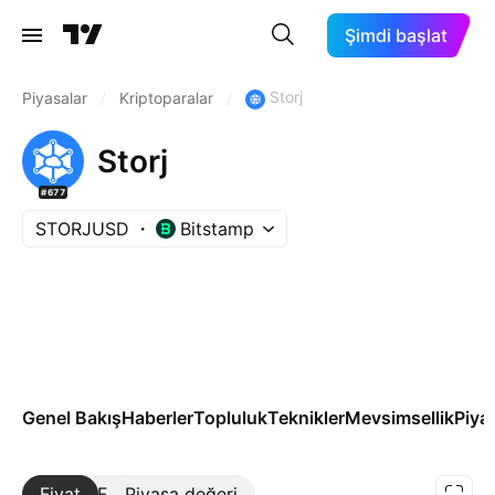
Şimdi başlat
Storj
Piyasalar
/
Kriptoparalar
/
Storj
#677
STORJUSD
Bitstamp
Genel Bakış
Haberler
Topluluk
Teknikler
Mevsimsellik
Piya
Fiyat
Daha Fazla
Piyasa değeri