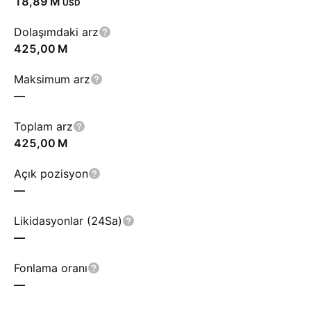
‪18,89 M‬
USD
Dolaşımdaki arz
‪425,00 M‬
Maksimum arz
—
Toplam arz
‪425,00 M‬
Açık pozisyon
—
Likidasyonlar (24Sa)
—
Fonlama oranı
—