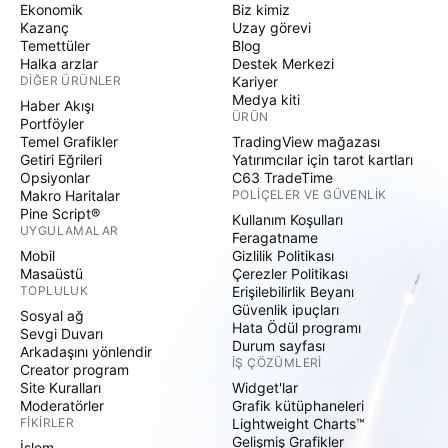
Ekonomik
Biz kimiz
Kazanç
Uzay görevi
Temettüler
Blog
Halka arzlar
Destek Merkezi
DIĞER ÜRÜNLER
Kariyer
Medya kiti
Haber Akışı
ÜRÜN
Portföyler
Temel Grafikler
TradingView mağazası
Getiri Eğrileri
Yatırımcılar için tarot kartları
Opsiyonlar
C63 TradeTime
Makro Haritalar
POLIÇELER VE GÜVENLIK
Pine Script®
Kullanım Koşulları
UYGULAMALAR
Feragatname
Mobil
Gizlilik Politikası
Masaüstü
Çerezler Politikası
TOPLULUK
Erişilebilirlik Beyanı
Güvenlik ipuçları
Sosyal ağ
Hata Ödül programı
Sevgi Duvarı
Durum sayfası
Arkadaşını yönlendir
İŞ ÇÖZÜMLERI
Creator program
Site Kuralları
Widget'lar
Moderatörler
Grafik kütüphaneleri
FIKIRLER
Lightweight Charts™
Gelişmiş Grafikler
İşlem