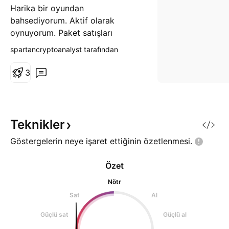
Harika bir oyundan
bahsediyorum. Aktif olarak
oynuyorum. Paket satışları
gelecekı minimum x2 bekliyorum.
spartancryptoanalyst tarafından
Gate.io borsasında bulunuyor.
3
Teknikler
Göstergelerin neye işaret ettiğinin
özetlenmesi.
Özet
Nötr
Sat
Al
Güçlü sat
Güçlü al