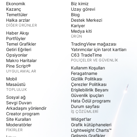
Ekonomik
Biz kimiz
Kazanç
Uzay görevi
Temettüler
Blog
Halka arzlar
Destek Merkezi
DIĞER ÜRÜNLER
Kariyer
Medya kiti
Haber Akışı
ÜRÜN
Portföyler
Temel Grafikler
TradingView mağazası
Getiri Eğrileri
Yatırımcılar için tarot kartları
Opsiyonlar
C63 TradeTime
Makro Haritalar
POLIÇELER VE GÜVENLIK
Pine Script®
Kullanım Koşulları
UYGULAMALAR
Feragatname
Mobil
Gizlilik Politikası
Masaüstü
Çerezler Politikası
TOPLULUK
Erişilebilirlik Beyanı
Güvenlik ipuçları
Sosyal ağ
Hata Ödül programı
Sevgi Duvarı
Durum sayfası
Arkadaşını yönlendir
İŞ ÇÖZÜMLERI
Creator program
Site Kuralları
Widget'lar
Moderatörler
Grafik kütüphaneleri
FIKIRLER
Lightweight Charts™
Gelişmiş Grafikler