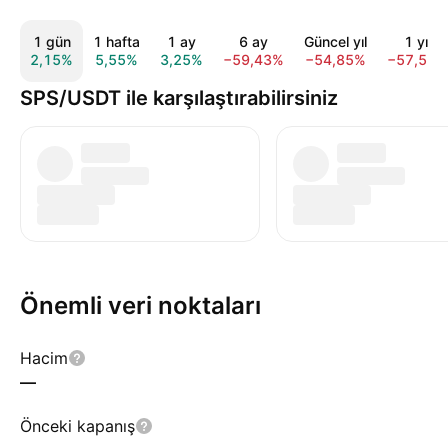
1 gün
1 hafta
1 ay
6 ay
Güncel yıl
1 yıl
2,15%
5,55%
3,25%
−59,43%
−54,85%
−57,53%
SPS/USDT ile karşılaştırabilirsiniz
Önemli veri noktaları
Hacim
—
Önceki kapanış