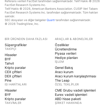
Referans verileri FactSet tarafından sağlanmaktadır. Telif Hakkı © 2026
FactSet Research Systems Inc.
Telif Hakkı © 2026, American Bankers Association. CUSIP Veri Tabanı
FactSet Research Systems Inc. tarafından sağlanmaktadır. Tüm hakları
saklıdır.
SEC dosyaları ve diğer belgeler
Quartr
tarafından sağlanmaktadır.
© 2026 TradingView, Inc.
BIR ÜRÜNDEN DAHA FAZLASI
ARAÇLAR & ABONELIKLER
Süpergrafikler
Özellikler
TAKIPÇI
Ücretlendirme
Piyasa verileri
Hisseler
Hediye planları
BYF
İŞLEM
Tahvil
Kripto paralar
Genel Bakış
CEX çiftleri
Aracı kurum
DEX çiftleri
Aracı kurum karşılaştırması
Pine
The Leap
ISI HARITALARI
ÖZEL TEKLIFLER
Hisseler
CME Grubu vadeli işlemleri
BYF
Eurex vadeli işlemleri
Kripto paralar
ABD hisse paketi
TAKVIMLER
ŞIRKET HAKKINDA