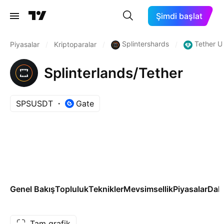
Şimdi başlat
Splintershards
Tether U
Piyasalar
/
Kriptoparalar
/
/
Splinterlands/Tether
SPSUSDT
Gate
Genel Bakış
Topluluk
Teknikler
Mevsimsellik
Piyasalar
Dah
Tam grafik