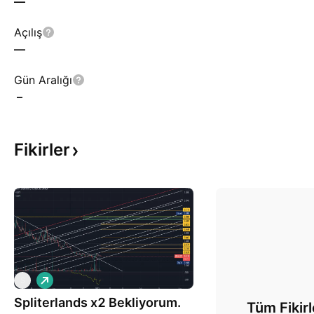
—
Açılış
—
Gün Aralığı
–
Fikirler
A
S
l
Spliterlands x2 Bekliyorum.
ı
Tüm Fikirl
ş