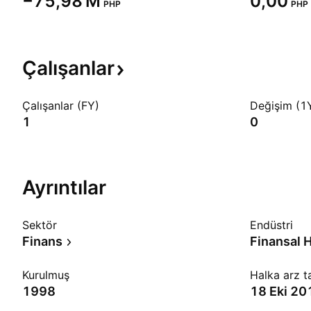
‪−75,98 M‬
0,00
PHP
PHP
Çalışanlar
Çalışanlar (FY)
Değişim (1
1
0
Ayrıntılar
Sektör
Endüstri
Finans
Finansal H
Kurulmuş
Halka arz ta
1998
18 Eki 20