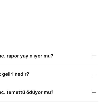
nc.
rapor yayınlıyor mu?
 geliri nedir?
nc.
temettü ödüyor mu?