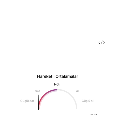
Hareketli Ortalamalar
Nötr
Sat
Al
Güçlü sat
Güçlü al