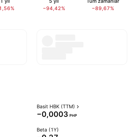
1 yıl
5 yıl
Tüm zamanlar
1,56%
−94,42%
−89,67%
Basit HBK (TTM)
−0,0003
PHP
Beta (1Y)