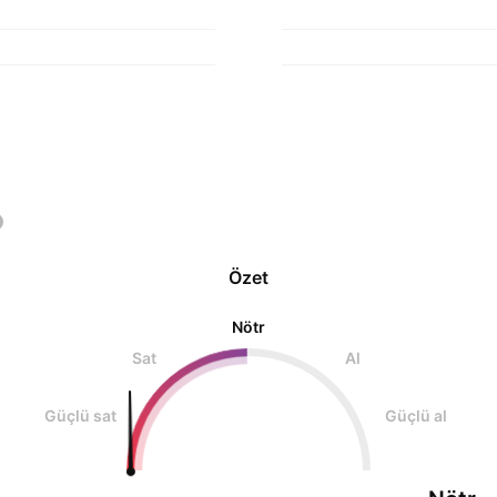
Özet
Nötr
Sat
Al
Güçlü sat
Güçlü al