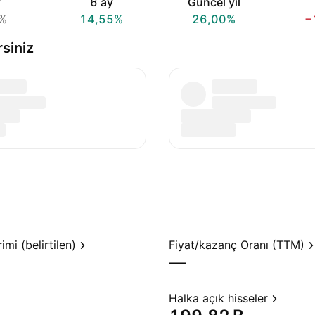
y
6 ay
Güncel yıl
%
14,55%
26,00%
−
rsiniz
mi (belirtilen)
Fiyat/kazanç Oranı (TTM)
—
Halka açık hisseler