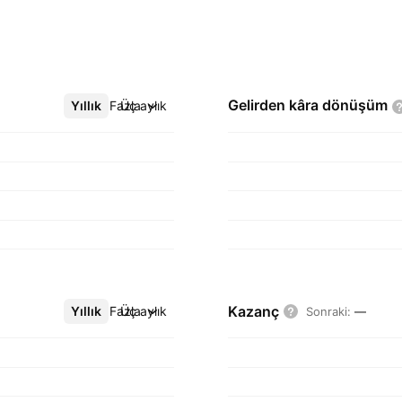
Gelirden kâra
dönüşüm
Yıllık
Daha Fazla
Üç aylık
Kazanç
Yıllık
Daha Fazla
Üç aylık
Sonraki
:
—