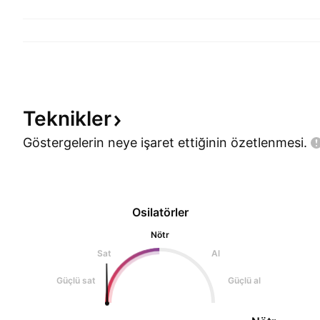
Teknikler
Göstergelerin neye işaret ettiğinin
özetlenmesi.
Osilatörler
Nötr
Sat
Al
Güçlü sat
Güçlü al