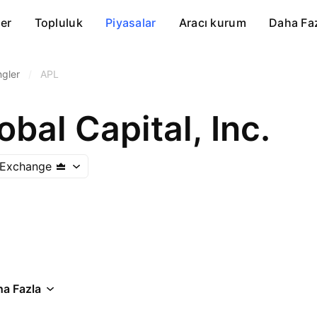
er
Topluluk
Piyasalar
Aracı kurum
Daha Fa
ngler
/
APL
obal Capital, Inc.
k Exchange
a Fazla