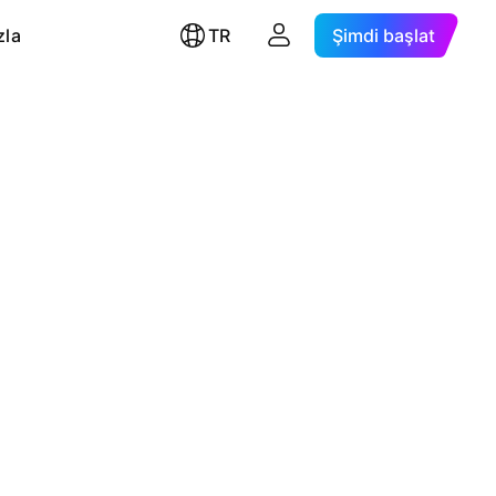
zla
TR
Şimdi başlat