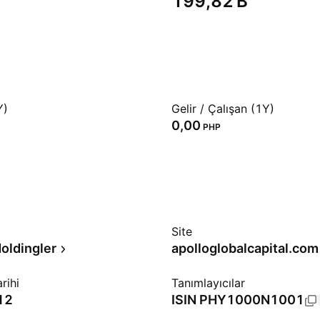
‪199,82 B‬
Y)
Gelir / Çalışan (1Y)
0,00
PHP
Site
oldingler
apolloglobalcapital.com
rihi
Tanımlayıcılar
12
ISIN
PHY1000N1001