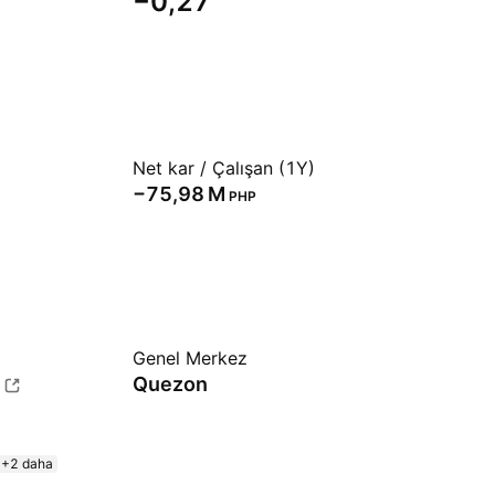
−0,27
Net kar / Çalışan (1Y)
‪−75,98 M‬
PHP
Genel Merkez
Quezon
+2 daha