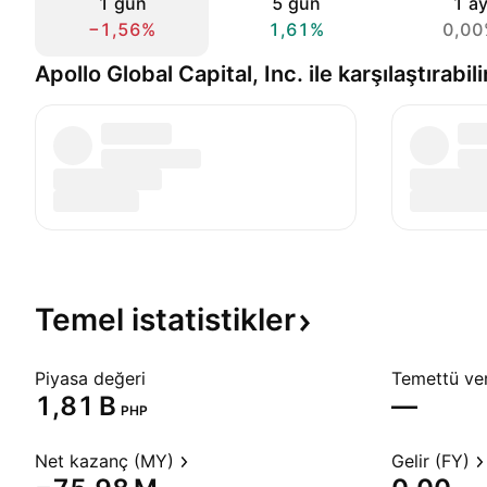
1 gün
5 gün
1 a
−1,56%
1,61%
0,00
Apollo Global Capital, Inc. ile karşılaştırabili
Temel
istatistikler
Piyasa değeri
Temettü veri
‪1,81 B‬
—
PHP
Net kazanç (MY)
Gelir (FY)