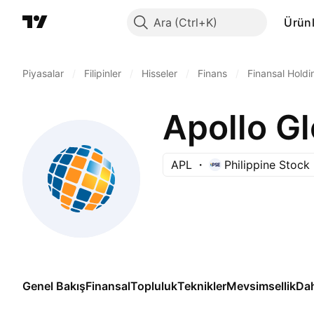
Ara
Ürünl
Piyasalar
/
Filipinler
/
Hisseler
/
Finans
/
Finansal Holdi
Apollo Gl
APL
Philippine Stoc
Genel Bakış
Finansal
Topluluk
Teknikler
Mevsimsellik
Dah