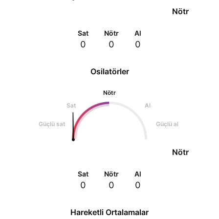
Nötr
Sat
Nötr
Al
0
0
0
Osilatörler
Nötr
Sat
Al
Güçlü sat
Güçlü al
Nötr
Sat
Nötr
Al
0
0
0
Hareketli Ortalamalar