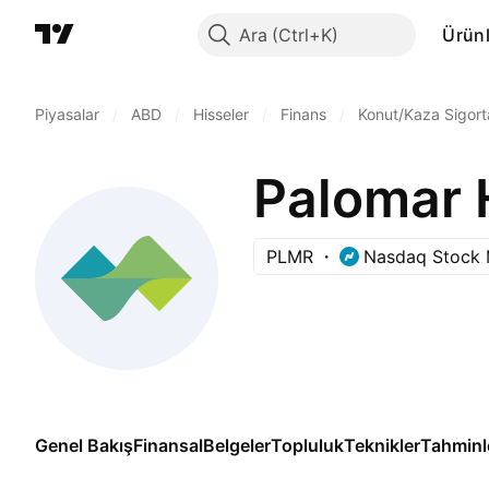
Ara
Ürünl
Piyasalar
/
ABD
/
Hisseler
/
Finans
/
Konut/Kaza Sigort
Palomar H
PLMR
Nasdaq Stock 
Genel Bakış
Finansal
Belgeler
Topluluk
Teknikler
Tahminl