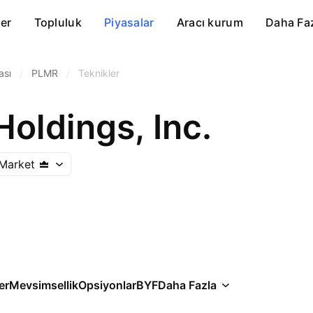
er
Topluluk
Piyasalar
Aracı kurum
Daha Fa
ası
/
PLMR
/
Teknikler
oldings, Inc.
Market
er
Mevsimsellik
Opsiyonlar
BYF
Daha Fazla