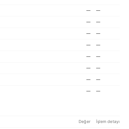
—
—
—
—
—
—
—
—
—
—
—
—
—
—
—
—
Değer
İşlem detayı