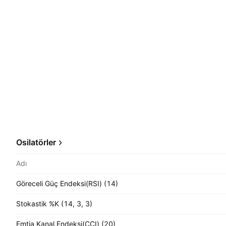
Osilatörler
Adı
Göreceli Güç Endeksi(RSI) (14)
Stokastik %K (14, 3, 3)
Emtia Kanal Endeksi(CCI) (20)