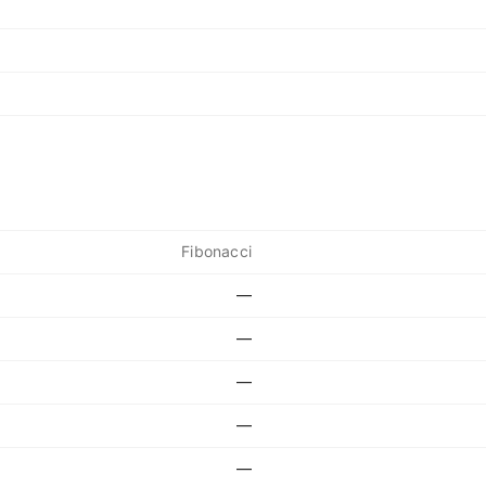
Fibonacci
—
—
—
—
—