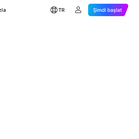
zla
TR
Şimdi başlat