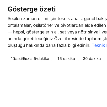
Gösterge özeti
Seçilen zaman dilimi için teknik analiz genel bakış
ortalamalar, osilatörler ve pivotlardan elde edilen t
— hepsi, göstergelerin al, sat veya nötr sinyali ve
anında görebileceğiniz Özet ibresinde toplanmıştır
oluştuğu hakkında daha fazla bilgi edinin:
Teknik 
1 dakika
Daha Fazla
5 dakika
15 dakika
30 dakika