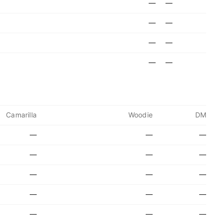
—
—
—
—
—
—
—
—
Camarilla
Woodie
DM
—
—
—
—
—
—
—
—
—
—
—
—
—
—
—