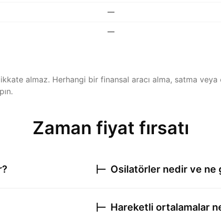
—
—
ı dikkate almaz. Herhangi bir finansal aracı alma, satma veya 
pın.
Zaman fiyat fırsatı
r?
Osilatörler nedir ve ne 
Hareketli ortalamalar n