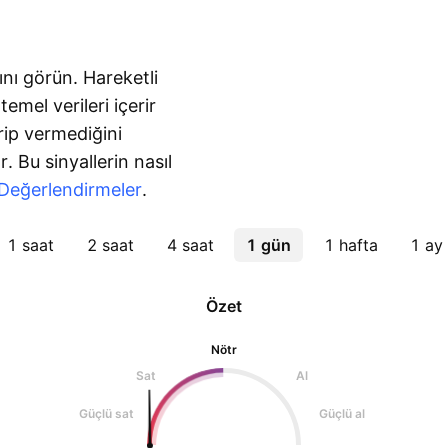
ını görün. Hareketli
emel verileri içerir
rip vermediğini
. Bu sinyallerin nasıl
Değerlendirmeler
.
1 saat
2 saat
4 saat
1 gün
1 hafta
1 ay
Özet
Nötr
Sat
Al
Güçlü sat
Güçlü al