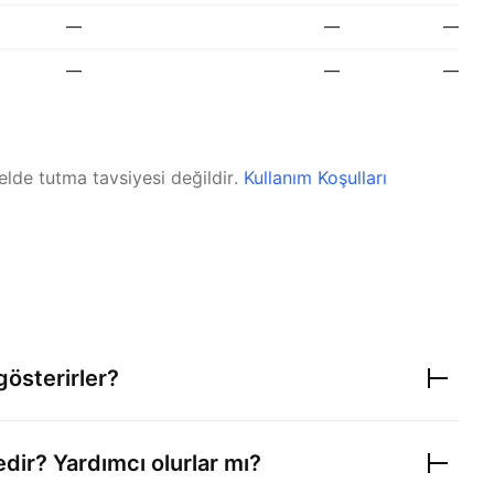
—
—
—
—
—
—
elde tutma tavsiyesi değildir.
Kullanım Koşulları
gösterirler?
edir? Yardımcı olurlar mı?