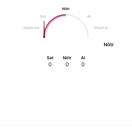
Nötr
Sat
Al
Güçlü sat
Güçlü al
Nötr
Sat
Nötr
Al
0
0
0