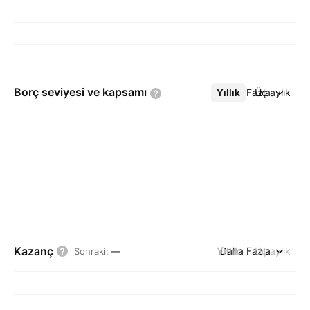
Borç seviyesi ve
kapsamı
Yıllık
Daha Fazla
Üç aylık
Kazanç
Yıllık
Daha Fazla
Üç aylık
Sonraki
:
—