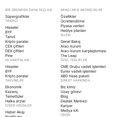
BIR ÜRÜNDEN DAHA FAZLASI
ARAÇLAR & ABONELIKLER
Süpergrafikler
Özellikler
TAKIPÇI
Ücretlendirme
Piyasa verileri
Hisseler
Hediye planları
BYF
İŞLEM
Tahvil
Kripto paralar
Genel Bakış
CEX çiftleri
Aracı kurum
DEX çiftleri
Aracı kurum karşılaştırması
Pine
The Leap
ISI HARITALARI
ÖZEL TEKLIFLER
Hisseler
CME Grubu vadeli işlemleri
BYF
Eurex vadeli işlemleri
Kripto paralar
ABD hisse paketi
TAKVIMLER
ŞIRKET HAKKINDA
Ekonomik
Biz kimiz
Kazanç
Uzay görevi
Temettüler
Blog
Halka arzlar
Destek Merkezi
DIĞER ÜRÜNLER
Kariyer
Medya kiti
Haber Akışı
ÜRÜN
Portföyler