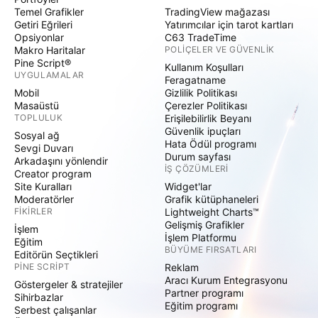
Temel Grafikler
TradingView mağazası
Getiri Eğrileri
Yatırımcılar için tarot kartları
Opsiyonlar
C63 TradeTime
Makro Haritalar
POLIÇELER VE GÜVENLIK
Pine Script®
Kullanım Koşulları
UYGULAMALAR
Feragatname
Mobil
Gizlilik Politikası
Masaüstü
Çerezler Politikası
TOPLULUK
Erişilebilirlik Beyanı
Güvenlik ipuçları
Sosyal ağ
Hata Ödül programı
Sevgi Duvarı
Durum sayfası
Arkadaşını yönlendir
İŞ ÇÖZÜMLERI
Creator program
Site Kuralları
Widget'lar
Moderatörler
Grafik kütüphaneleri
FIKIRLER
Lightweight Charts™
Gelişmiş Grafikler
İşlem
İşlem Platformu
Eğitim
BÜYÜME FIRSATLARI
Editörün Seçtikleri
PINE SCRIPT
Reklam
Aracı Kurum Entegrasyonu
Göstergeler & stratejiler
Partner programı
Sihirbazlar
Eğitim programı
Serbest çalışanlar