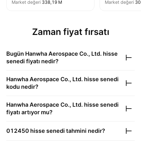
Market değeri
‪338,19 M‬
Market değeri
‪3
Zaman fiyat fırsatı
Bugün
Hanwha Aerospace Co., Ltd.
hisse
senedi fiyatı nedir?
Hanwha Aerospace Co., Ltd.
hisse senedi
kodu nedir?
Hanwha Aerospace Co., Ltd.
hisse senedi
fiyatı artıyor mu?
012450
hisse senedi tahmini nedir?