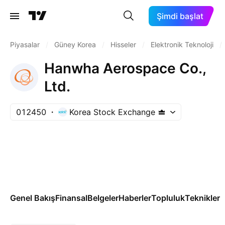
Şimdi başlat
Piyasalar
/
Güney Korea
/
Hisseler
/
Elektronik Teknoloji
/
Hanwha Aerospace Co.,
Ltd.
012450
Korea Stock Exchange
Genel Bakış
Finansal
Belgeler
Haberler
Topluluk
Teknikler
T