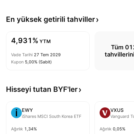
En yüksek getirili
tahviller
4,931%
YTM
Tüm 01
tahvilleri
Vade Tarihi
27 Tem 2029
Kupon
5,00% (Sabit)
Hisseyi tutan
BYF'ler
EWY
VXUS
iShares MSCI South Korea ETF
Ağırlık
1,34%
Ağırlık
0,05%