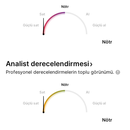
Nötr
Sat
Al
Güçlü sat
Güçlü al
Nötr
Analist
derecelendirmesi
Profesyonel derecelendirmelerin toplu
görünümü.
Nötr
Sat
Al
Güçlü sat
Güçlü al
Nötr