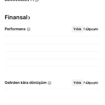
Finansal
Performans
Yıllık
Daha Fazla
Üç aylık
Gelirden kâra
dönüşüm
Yıllık
Daha Fazla
Üç aylık