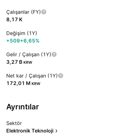
Çalışanlar (FY)
‪8,17 K‬
Değişim (1Y)
+509
+6,65%
Gelir / Çalışan (1Y)
‪3,27 B‬
KRW
Net kar / Çalışan (1Y)
‪172,01 M‬
KRW
Ayrıntılar
Sektör
Elektronik Teknoloji