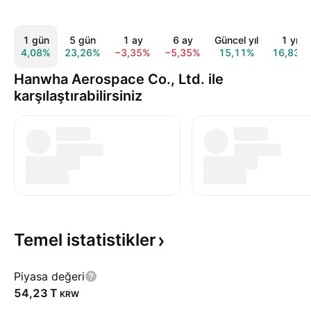
1 gün
5 gün
1 ay
6 ay
Güncel yıl
1 yıl
4,08%
23,26%
−3,35%
−5,35%
15,11%
16,83%
Hanwha Aerospace Co., Ltd. ile
karşılaştırabilirsiniz
Temel
istatistikler
Piyasa değeri
‪54,23 T‬
KRW