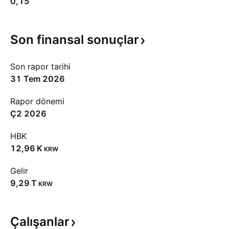
0,15
Son finansal
sonuçlar
Son rapor tarihi
31 Tem 2026
Rapor dönemi
Ç2 2026
HBK
‪12,96 K‬
KRW
Gelir
‪9,29 T‬
KRW
Çalışanlar