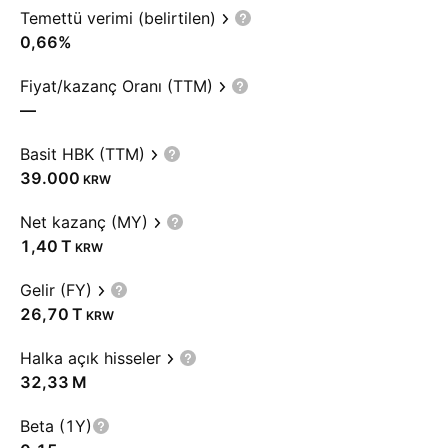
Temettü verimi (belirtilen)
0,66%
Fiyat/kazanç Oranı (TTM)
—
Basit HBK (TTM)
39.000
KRW
Net kazanç (MY)
‪1,40 T‬
KRW
Gelir (FY)
‪26,70 T‬
KRW
Halka açık hisseler
‪32,33 M‬
Beta (1Y)