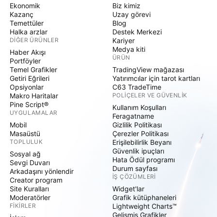
Ekonomik
Biz kimiz
Kazanç
Uzay görevi
Temettüler
Blog
Halka arzlar
Destek Merkezi
DIĞER ÜRÜNLER
Kariyer
Medya kiti
Haber Akışı
ÜRÜN
Portföyler
Temel Grafikler
TradingView mağazası
Getiri Eğrileri
Yatırımcılar için tarot kartları
Opsiyonlar
C63 TradeTime
Makro Haritalar
POLIÇELER VE GÜVENLIK
Pine Script®
Kullanım Koşulları
UYGULAMALAR
Feragatname
Mobil
Gizlilik Politikası
Masaüstü
Çerezler Politikası
TOPLULUK
Erişilebilirlik Beyanı
Güvenlik ipuçları
Sosyal ağ
Hata Ödül programı
Sevgi Duvarı
Durum sayfası
Arkadaşını yönlendir
İŞ ÇÖZÜMLERI
Creator program
Site Kuralları
Widget'lar
Moderatörler
Grafik kütüphaneleri
FIKIRLER
Lightweight Charts™
Gelişmiş Grafikler