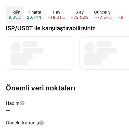
1 gün
1 hafta
1 ay
6 ay
Güncel yıl
1 y
9,65%
26,71%
−18,61%
−72,02%
−77,57%
−94,
ISP/USDT ile karşılaştırabilirsiniz
Önemli veri noktaları
Hacim
—
Önceki kapanış