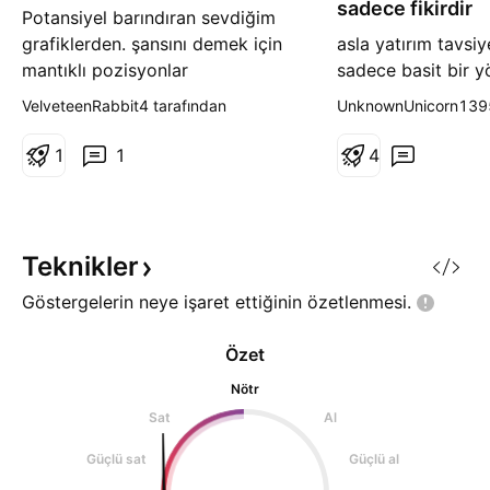
sadece fikirdir
Potansiyel barındıran sevdiğim
grafiklerden. şansını demek için
asla yatırım tavsiy
mantıklı pozisyonlar
sadece basit bir y
tahmini hedefler y
VelveteenRabbit4 tarafından
UnknownUnicorn1395
olmayaraktan fikir
1
1
4
Teknikler
Göstergelerin neye işaret ettiğinin
özetlenmesi.
Özet
Nötr
Sat
Al
Güçlü sat
Güçlü al