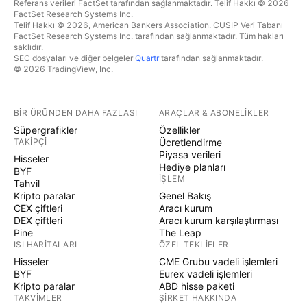
Referans verileri FactSet tarafından sağlanmaktadır. Telif Hakkı © 2026
FactSet Research Systems Inc.
Telif Hakkı © 2026, American Bankers Association. CUSIP Veri Tabanı
FactSet Research Systems Inc. tarafından sağlanmaktadır. Tüm hakları
saklıdır.
SEC dosyaları ve diğer belgeler
Quartr
tarafından sağlanmaktadır.
© 2026 TradingView, Inc.
BIR ÜRÜNDEN DAHA FAZLASI
ARAÇLAR & ABONELIKLER
Süpergrafikler
Özellikler
TAKIPÇI
Ücretlendirme
Piyasa verileri
Hisseler
Hediye planları
BYF
İŞLEM
Tahvil
Kripto paralar
Genel Bakış
CEX çiftleri
Aracı kurum
DEX çiftleri
Aracı kurum karşılaştırması
Pine
The Leap
ISI HARITALARI
ÖZEL TEKLIFLER
Hisseler
CME Grubu vadeli işlemleri
BYF
Eurex vadeli işlemleri
Kripto paralar
ABD hisse paketi
TAKVIMLER
ŞIRKET HAKKINDA