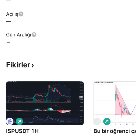
—
Açılış
—
Gün Aralığı
–
Fikirler
A
A
I
l
l
ISPUSDT 1H
ı
Bu bir öğrenci ç
ı
ş
ş