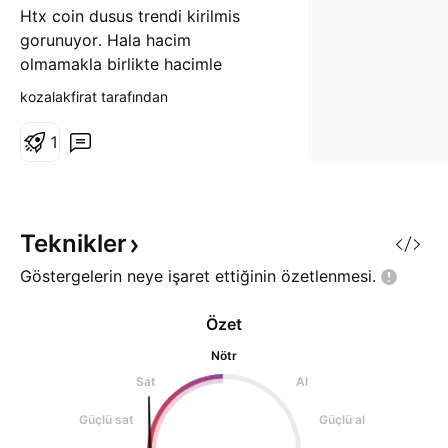
Htx coin dusus trendi kirilmis
gorunuyor. Hala hacim
olmamakla birlikte hacimle
birlikte yukselisini gorebilmemiz
kozalakfirat tarafından
olasi.
1
Teknikler
Göstergelerin neye işaret ettiğinin
özetlenmesi.
Özet
Nötr
Sat
Al
Güçlü sat
Güçlü al