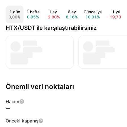
1 gün
1 hafta
1 ay
6 ay
Güncel yıl
1 yıl
0,00%
0,95%
−2,80%
8,16%
10,01%
−19,70%
HTX/USDT ile karşılaştırabilirsiniz
Önemli veri noktaları
Hacim
—
Önceki kapanış