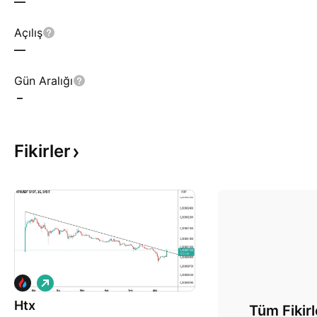
—
Açılış
—
Gün Aralığı
–
Fikirler
A
l
Htx
ı
Tüm Fikirl
ş