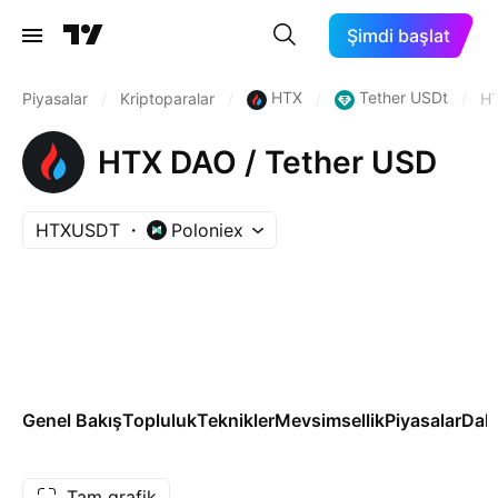
Şimdi başlat
HTX
Tether USDt
Piyasalar
/
Kriptoparalar
/
/
/
H
HTX DAO / Tether USD
HTXUSDT
Poloniex
Genel Bakış
Topluluk
Teknikler
Mevsimsellik
Piyasalar
Dah
Tam grafik