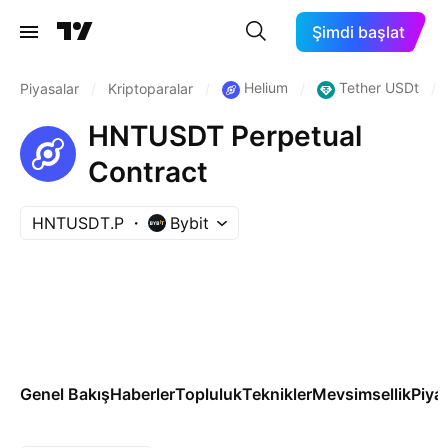
Şimdi başlat
Helium
Tether USDt
Piyasalar
/
Kriptoparalar
/
/
/
HNTUSDT Perpetual
Contract
HNTUSDT.P
Bybit
Genel Bakış
Haberler
Topluluk
Teknikler
Mevsimsellik
Piya