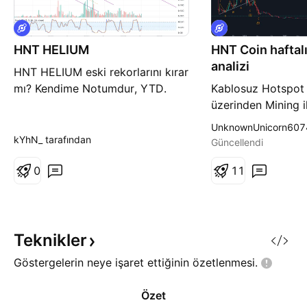
HNT HELIUM
HNT Coin haftalı
analizi
HNT HELIUM eski rekorlarını kırar
mı? Kendime Notumdur, YTD.
Kablosuz Hotspot 
üzerinden Mining il
Internet of Thıngs
UnknownUnicorn6074
interneti alanında
kYhN_ tarafından
Güncellendi
potansiyel olarak
0
Helium (HNT) coine
1
1
grafik üzerinde b
İmpulse wave dalga
trendi içerisinde 
gözlemlemekteyim
Teknikler
hedefler
Göstergelerin neye işaret ettiğinin
özetlenmesi.
Özet