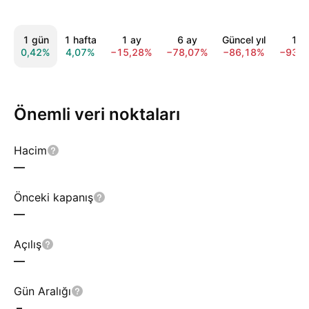
1 gün
1 hafta
1 ay
6 ay
Güncel yıl
1 yı
0,42%
4,07%
−15,28%
−78,07%
−86,18%
−93,
Önemli veri noktaları
Hacim
—
Önceki kapanış
—
Açılış
—
Gün Aralığı
–