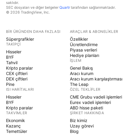
saklıdır.
SEC dosyaları ve diğer belgeler
Quartr
tarafından sağlanmaktadır.
© 2026 TradingView, Inc.
BIR ÜRÜNDEN DAHA FAZLASI
ARAÇLAR & ABONELIKLER
Süpergrafikler
Özellikler
TAKIPÇI
Ücretlendirme
Piyasa verileri
Hisseler
Hediye planları
BYF
İŞLEM
Tahvil
Kripto paralar
Genel Bakış
CEX çiftleri
Aracı kurum
DEX çiftleri
Aracı kurum karşılaştırması
Pine
The Leap
ISI HARITALARI
ÖZEL TEKLIFLER
Hisseler
CME Grubu vadeli işlemleri
BYF
Eurex vadeli işlemleri
Kripto paralar
ABD hisse paketi
TAKVIMLER
ŞIRKET HAKKINDA
Ekonomik
Biz kimiz
Kazanç
Uzay görevi
Temettüler
Blog