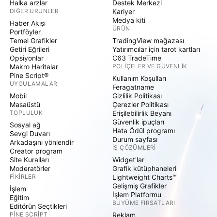
Halka arzlar
Destek Merkezi
DIĞER ÜRÜNLER
Kariyer
Medya kiti
Haber Akışı
ÜRÜN
Portföyler
Temel Grafikler
TradingView mağazası
Getiri Eğrileri
Yatırımcılar için tarot kartları
Opsiyonlar
C63 TradeTime
Makro Haritalar
POLIÇELER VE GÜVENLIK
Pine Script®
Kullanım Koşulları
UYGULAMALAR
Feragatname
Mobil
Gizlilik Politikası
Masaüstü
Çerezler Politikası
TOPLULUK
Erişilebilirlik Beyanı
Güvenlik ipuçları
Sosyal ağ
Hata Ödül programı
Sevgi Duvarı
Durum sayfası
Arkadaşını yönlendir
İŞ ÇÖZÜMLERI
Creator program
Site Kuralları
Widget'lar
Moderatörler
Grafik kütüphaneleri
FIKIRLER
Lightweight Charts™
Gelişmiş Grafikler
İşlem
İşlem Platformu
Eğitim
BÜYÜME FIRSATLARI
Editörün Seçtikleri
PINE SCRIPT
Reklam