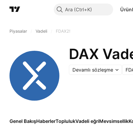
Ara
Ürünl
Piyasalar
/
Vadeli
/
FDAX2!
DAX Vadel
Devamlı sözleşme
FD
Genel Bakış
Haberler
Topluluk
Vadeli eğri
Mevsimsellik
K