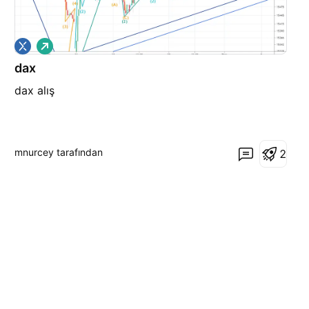
A
l
dax
ı
ş
dax alış
mnurcey tarafından
2