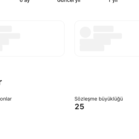
6 ay
Güncel yıl
1 yıl
r
onlar
Sözleşme büyüklüğü
25