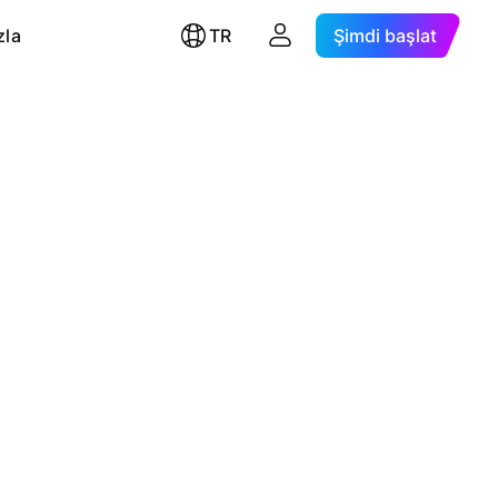
zla
TR
Şimdi başlat