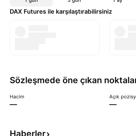
1 gün
5 gün
1 ay
DAX Futures ile karşılaştırabilirsiniz
Sözleşmede öne çıkan noktala
Hacim
Açık pozisy
—
—
Haberler