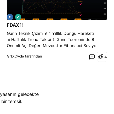
A
l
FDAX1!
ı
ş
Gann Teknik Çizim ☆4 Yılllık Döngü Hareketi
☆Haftalık Trend Takibi 》Gann Teoreminde 8
Önemli Açı Değeri Mevcuttur Fibonacci Seviye
Değerleri ; ■8/8___ Mevcut En YüksekKare( Önemli
GNXCycle tarafından
4
Pivot) >360° □7/8___Güç Testi
>>>>>>>>>>>>>>>>>>>>>>>>>315°
□6/8___Eksen Değişikliği(Pivot)
>>>>>>>>>>>>>>270° □5/8__
iyasanın gelecekte
bir temsil.