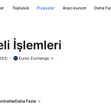
er
Topluluk
Piyasalar
Aracı kurum
Daha Fa
i İşlemleri
AX2!
Eurex Exchange
ontratlar
Daha Fazla