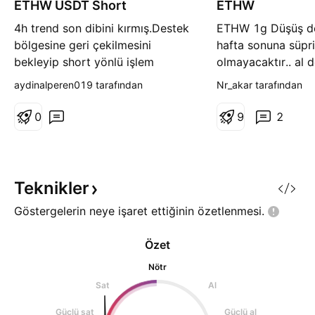
ETHW USDT Short
t
ETHW
t
ı
ı
4h trend son dibini kırmış.Destek
ETHW 1g Düşüş de
ş
ş
bölgesine geri çekilmesini
hafta sonuna süpr
bekleyip short yönlü işlem
olmayacaktır.. al
kurgulanabilir Yatırım tavsiyesi
demem.. tavsiye de
aydinalperen019 tarafından
Nr_akar tarafından
değildir.
0
9
2
Teknikler
Göstergelerin neye işaret ettiğinin
özetlenmesi.
Özet
Nötr
Sat
Al
Güçlü sat
Güçlü al