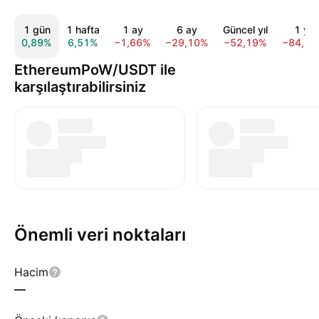
1 gün
1 hafta
1 ay
6 ay
Güncel yıl
1 yıl
0,89%
6,51%
−1,66%
−29,10%
−52,19%
−84,1
EthereumPoW/USDT ile
karşılaştırabilirsiniz
Önemli veri noktaları
Hacim
—