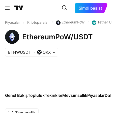
Şimdi başlat
EthereumPoW
Tether U
Piyasalar
/
Kriptoparalar
/
/
EthereumPoW/USDT
ETHWUSDT
OKX
Genel Bakış
Topluluk
Teknikler
Mevsimsellik
Piyasalar
Dah
Tam grafik