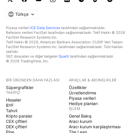
Türkçe
Piyasa verileri
ICE Data Services
tarafından sağlanmaktadır.
Referans verileri FactSet tarafından sağlanmaktadır. Telif Hakkı © 2026
FactSet Research Systems Inc.
Telif Hakkı © 2026, American Bankers Association. CUSIP Veri Tabanı
FactSet Research Systems Inc. tarafından sağlanmaktadır. Tüm hakları
saklıdır.
SEC dosyaları ve diğer belgeler
Quartr
tarafından sağlanmaktadır.
© 2026 TradingView, Inc.
BIR ÜRÜNDEN DAHA FAZLASI
ARAÇLAR & ABONELIKLER
Süpergrafikler
Özellikler
TAKIPÇI
Ücretlendirme
Piyasa verileri
Hisseler
Hediye planları
BYF
İŞLEM
Tahvil
Kripto paralar
Genel Bakış
CEX çiftleri
Aracı kurum
DEX çiftleri
Aracı kurum karşılaştırması
Pine
The Leap