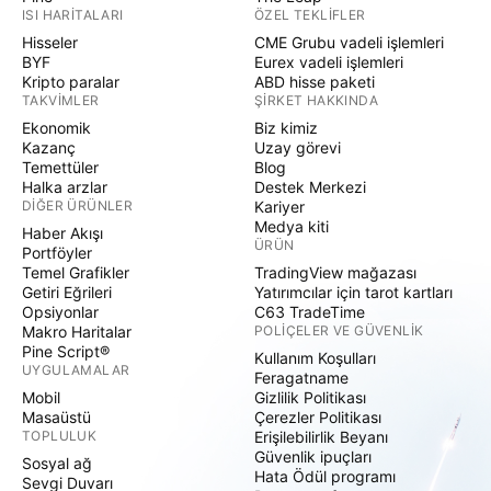
ISI HARITALARI
ÖZEL TEKLIFLER
Hisseler
CME Grubu vadeli işlemleri
BYF
Eurex vadeli işlemleri
Kripto paralar
ABD hisse paketi
TAKVIMLER
ŞIRKET HAKKINDA
Ekonomik
Biz kimiz
Kazanç
Uzay görevi
Temettüler
Blog
Halka arzlar
Destek Merkezi
DIĞER ÜRÜNLER
Kariyer
Medya kiti
Haber Akışı
ÜRÜN
Portföyler
Temel Grafikler
TradingView mağazası
Getiri Eğrileri
Yatırımcılar için tarot kartları
Opsiyonlar
C63 TradeTime
Makro Haritalar
POLIÇELER VE GÜVENLIK
Pine Script®
Kullanım Koşulları
UYGULAMALAR
Feragatname
Mobil
Gizlilik Politikası
Masaüstü
Çerezler Politikası
TOPLULUK
Erişilebilirlik Beyanı
Güvenlik ipuçları
Sosyal ağ
Hata Ödül programı
Sevgi Duvarı