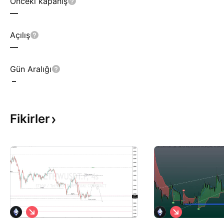
Önceki kapanış
—
Açılış
—
Gün Aralığı
–
Fikirler
S
S
a
a