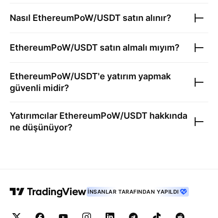
Nasıl
EthereumPoW/USDT
satın alınır?
EthereumPoW/USDT
satın almalı mıyım?
EthereumPoW/USDT
'e yatırım yapmak
güvenli midir?
Yatırımcılar
EthereumPoW/USDT
hakkında
ne düşünüyor?
İNSANLAR TARAFINDAN YAPILDI