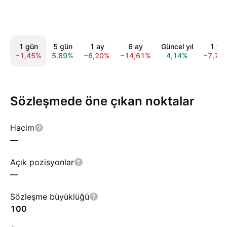
1 gün
5 gün
1 ay
6 ay
Güncel yıl
1 yıl
−1,45%
5,89%
−6,20%
−14,61%
4,14%
−7,72
Sözleşmede öne çıkan noktalar
Hacim
—
Açık pozisyonlar
—
Sözleşme büyüklüğü
100