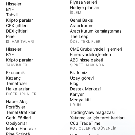
Piyasa verileri
Hisseler
Hediye planları
BYF
İŞLEM
Tahvil
Kripto paralar
Genel Bakış
CEX çiftleri
Aracı kurum
DEX çiftleri
Aracı kurum karşılaştırması
Pine
The Leap
ISI HARITALARI
ÖZEL TEKLIFLER
Hisseler
CME Grubu vadeli işlemleri
BYF
Eurex vadeli işlemleri
Kripto paralar
ABD hisse paketi
TAKVIMLER
ŞIRKET HAKKINDA
Ekonomik
Biz kimiz
Kazanç
Uzay görevi
Temettüler
Blog
Halka arzlar
Destek Merkezi
DIĞER ÜRÜNLER
Kariyer
Medya kiti
Haber Akışı
ÜRÜN
Portföyler
Temel Grafikler
TradingView mağazası
Getiri Eğrileri
Yatırımcılar için tarot kartları
Opsiyonlar
C63 TradeTime
Makro Haritalar
POLIÇELER VE GÜVENLIK
Pine Script®