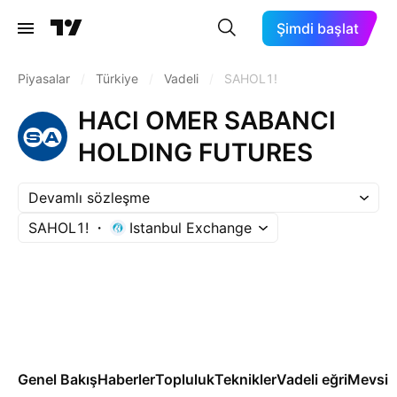
Şimdi başlat
Piyasalar
/
Türkiye
/
Vadeli
/
SAHOL1!
HACI OMER SABANCI
HOLDING FUTURES
Devamlı sözleşme
SAHOL1!
Istanbul Exchange
Genel Bakış
Haberler
Topluluk
Teknikler
Vadeli eğri
Mevsim