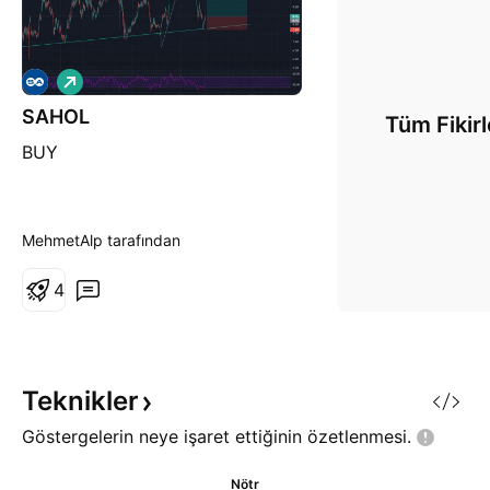
A
l
SAHOL
ı
Tüm Fikirl
ş
BUY
MehmetAlp tarafından
4
Teknikler
Göstergelerin neye işaret ettiğinin
özetlenmesi.
Nötr