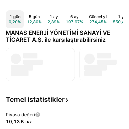
1 gün
5 gün
1 ay
6 ay
Güncel yıl
1 yıl
0,20%
12,80%
2,89%
197,67%
274,45%
550,49
MANAS ENERJİ YÖNETİMİ SANAYİ VE
TİCARET A.Ş. ile karşılaştırabilirsiniz
Temel
istatistikler
Piyasa değeri
‪10,13 B‬
TRY