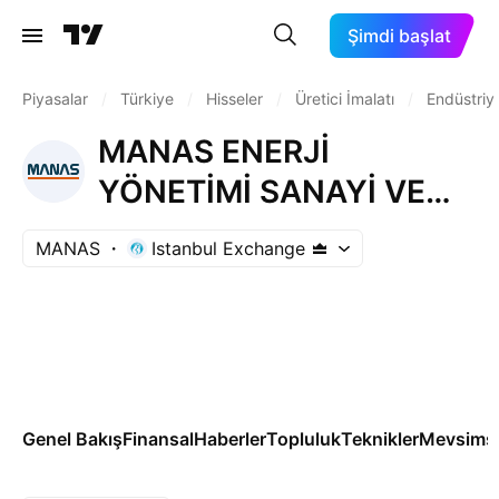
Şimdi başlat
Piyasalar
/
Türkiye
/
Hisseler
/
Üretici İmalatı
/
Endüstriy
MANAS ENERJİ
YÖNETİMİ SANAYİ VE
TİCARET A.Ş.
MANAS
Istanbul Exchange
Genel Bakış
Finansal
Haberler
Topluluk
Teknikler
Mevsimse