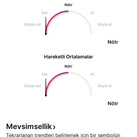
Nötr
Sat
Al
Güçlü sat
Güçlü al
Nötr
Hareketli Ortalamalar
Nötr
Sat
Al
Güçlü sat
Güçlü al
Nötr
Mevsimsellik
Tekrarlanan trendleri belirlemek için bir sembolün