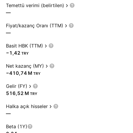
Temettü verimi (belirtilen)
—
Fiyat/kazanç Oranı (TTM)
—
Basit HBK (TTM)
−1,42
TRY
Net kazanç (MY)
‪−410,74 M‬
TRY
Gelir (FY)
‪516,52 M‬
TRY
Halka açık hisseler
—
Beta (1Y)