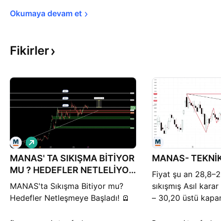
Okumaya devam 
et
Fikirler
A
l
MANAS' TA SIKIŞMA BİTİYOR
ı
MANAS- TEKNİK
ş
MU ? HEDEFLER NETLELİYOR
Fiyat şu an 28,8–
!!
MANAS'ta Sıkışma Bitiyor mu?
sıkışmış Asıl kara
Hedefler Netleşmeye Başladı! 🪫
– 30,20 üstü kapa
🔦 MANAS, uzun süredir
32,24 30,10–30,16