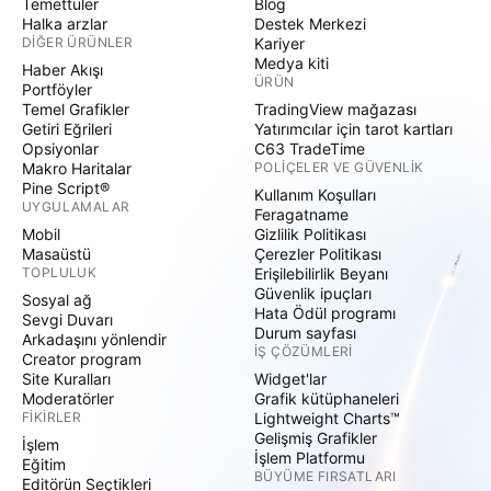
Temettüler
Blog
Halka arzlar
Destek Merkezi
DIĞER ÜRÜNLER
Kariyer
Medya kiti
Haber Akışı
ÜRÜN
Portföyler
Temel Grafikler
TradingView mağazası
Getiri Eğrileri
Yatırımcılar için tarot kartları
Opsiyonlar
C63 TradeTime
Makro Haritalar
POLIÇELER VE GÜVENLIK
Pine Script®
Kullanım Koşulları
UYGULAMALAR
Feragatname
Mobil
Gizlilik Politikası
Masaüstü
Çerezler Politikası
TOPLULUK
Erişilebilirlik Beyanı
Güvenlik ipuçları
Sosyal ağ
Hata Ödül programı
Sevgi Duvarı
Durum sayfası
Arkadaşını yönlendir
İŞ ÇÖZÜMLERI
Creator program
Site Kuralları
Widget'lar
Moderatörler
Grafik kütüphaneleri
FIKIRLER
Lightweight Charts™
Gelişmiş Grafikler
İşlem
İşlem Platformu
Eğitim
BÜYÜME FIRSATLARI
Editörün Seçtikleri