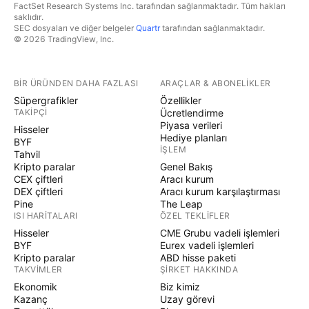
FactSet Research Systems Inc. tarafından sağlanmaktadır. Tüm hakları
saklıdır.
SEC dosyaları ve diğer belgeler
Quartr
tarafından sağlanmaktadır.
© 2026 TradingView, Inc.
BIR ÜRÜNDEN DAHA FAZLASI
ARAÇLAR & ABONELIKLER
Süpergrafikler
Özellikler
TAKIPÇI
Ücretlendirme
Piyasa verileri
Hisseler
Hediye planları
BYF
İŞLEM
Tahvil
Kripto paralar
Genel Bakış
CEX çiftleri
Aracı kurum
DEX çiftleri
Aracı kurum karşılaştırması
Pine
The Leap
ISI HARITALARI
ÖZEL TEKLIFLER
Hisseler
CME Grubu vadeli işlemleri
BYF
Eurex vadeli işlemleri
Kripto paralar
ABD hisse paketi
TAKVIMLER
ŞIRKET HAKKINDA
Ekonomik
Biz kimiz
Kazanç
Uzay görevi