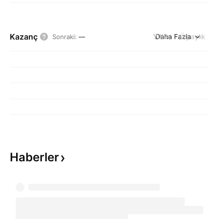
Kazanç
Yıllık
Daha Fazla
Üç aylık
Sonraki
:
—
Haberler