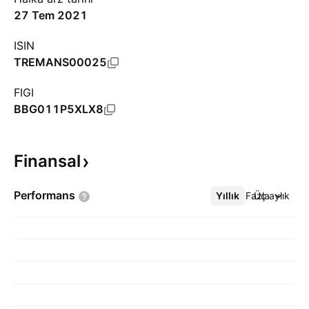
27 Tem 2021
ISIN
TREMANS00025
FIGI
BBG011P5XLX8
Finansal
Performans
Yıllık
Daha Fazla
Üç aylık