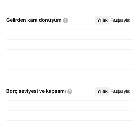
Gelirden kâra
dönüşüm
Yıllık
Daha Fazla
Üç aylık
Borç seviyesi ve
kapsamı
Yıllık
Daha Fazla
Üç aylık