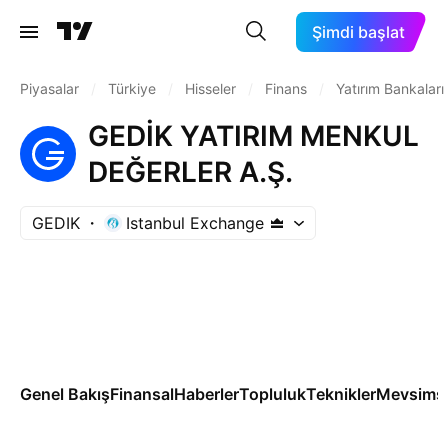
Şimdi başlat
Piyasalar
/
Türkiye
/
Hisseler
/
Finans
/
Yatırım Bankaları
GEDİK YATIRIM MENKUL
DEĞERLER A.Ş.
GEDIK
Istanbul Exchange
Genel Bakış
Finansal
Haberler
Topluluk
Teknikler
Mevsimse