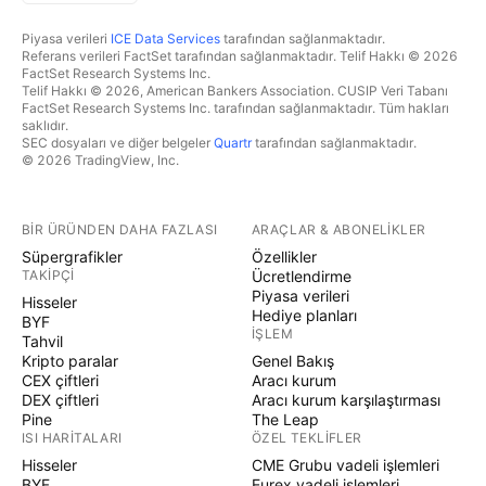
Piyasa verileri
ICE Data Services
tarafından sağlanmaktadır.
Referans verileri FactSet tarafından sağlanmaktadır. Telif Hakkı © 2026
FactSet Research Systems Inc.
Telif Hakkı © 2026, American Bankers Association. CUSIP Veri Tabanı
FactSet Research Systems Inc. tarafından sağlanmaktadır. Tüm hakları
saklıdır.
SEC dosyaları ve diğer belgeler
Quartr
tarafından sağlanmaktadır.
© 2026 TradingView, Inc.
BIR ÜRÜNDEN DAHA FAZLASI
ARAÇLAR & ABONELIKLER
Süpergrafikler
Özellikler
TAKIPÇI
Ücretlendirme
Piyasa verileri
Hisseler
Hediye planları
BYF
İŞLEM
Tahvil
Kripto paralar
Genel Bakış
CEX çiftleri
Aracı kurum
DEX çiftleri
Aracı kurum karşılaştırması
Pine
The Leap
ISI HARITALARI
ÖZEL TEKLIFLER
Hisseler
CME Grubu vadeli işlemleri
BYF
Eurex vadeli işlemleri