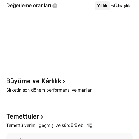
Değerleme
oranları
Yıllık
Daha Fazla
Üç aylık
Büyüme ve
Kârlılık
Şirketin son dönem performansı ve marjları
Temettüler
Temettü verimi, geçmişi ve sürdürülebilirliği