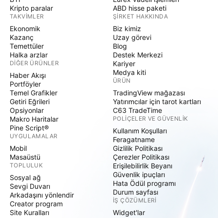
Kripto paralar
ABD hisse paketi
TAKVIMLER
ŞIRKET HAKKINDA
Ekonomik
Biz kimiz
Kazanç
Uzay görevi
Temettüler
Blog
Halka arzlar
Destek Merkezi
DIĞER ÜRÜNLER
Kariyer
Medya kiti
Haber Akışı
ÜRÜN
Portföyler
Temel Grafikler
TradingView mağazası
Getiri Eğrileri
Yatırımcılar için tarot kartları
Opsiyonlar
C63 TradeTime
Makro Haritalar
POLIÇELER VE GÜVENLIK
Pine Script®
Kullanım Koşulları
UYGULAMALAR
Feragatname
Mobil
Gizlilik Politikası
Masaüstü
Çerezler Politikası
TOPLULUK
Erişilebilirlik Beyanı
Güvenlik ipuçları
Sosyal ağ
Hata Ödül programı
Sevgi Duvarı
Durum sayfası
Arkadaşını yönlendir
İŞ ÇÖZÜMLERI
Creator program
Site Kuralları
Widget'lar