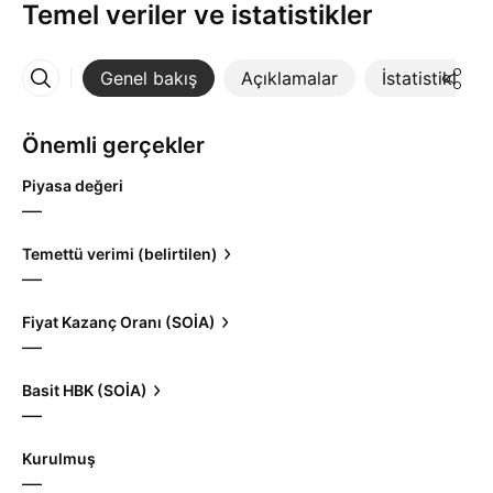
Temel veriler ve istatistikler
Genel bakış
Açıklamalar
İstatistikler
Daha Fazla
Önemli gerçekler
Piyasa değeri
—
Temettü verimi (belirtilen)
—
Fiyat Kazanç Oranı (SOİA)
—
Basit HBK (SOİA)
—
Kurulmuş
—