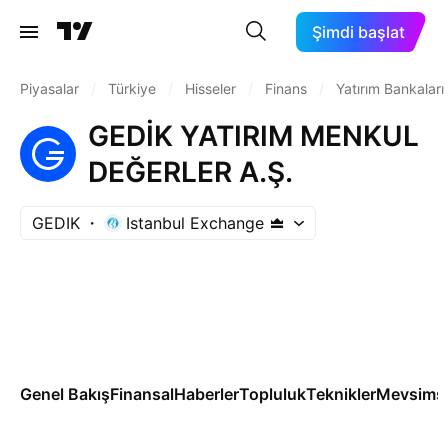
Şimdi başlat
Piyasalar
/
Türkiye
/
Hisseler
/
Finans
/
Yatırım Bankaları
GEDİK YATIRIM MENKUL
DEĞERLER A.Ş.
GEDIK
Istanbul Exchange
Genel Bakış
Finansal
Haberler
Topluluk
Teknikler
Mevsimse