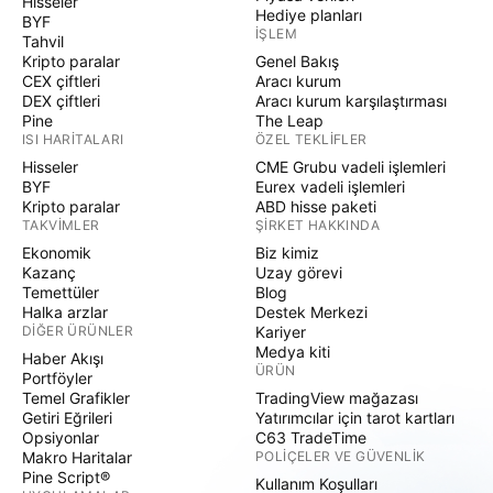
Hisseler
Hediye planları
BYF
İŞLEM
Tahvil
Kripto paralar
Genel Bakış
CEX çiftleri
Aracı kurum
DEX çiftleri
Aracı kurum karşılaştırması
Pine
The Leap
ISI HARITALARI
ÖZEL TEKLIFLER
Hisseler
CME Grubu vadeli işlemleri
BYF
Eurex vadeli işlemleri
Kripto paralar
ABD hisse paketi
TAKVIMLER
ŞIRKET HAKKINDA
Ekonomik
Biz kimiz
Kazanç
Uzay görevi
Temettüler
Blog
Halka arzlar
Destek Merkezi
DIĞER ÜRÜNLER
Kariyer
Medya kiti
Haber Akışı
ÜRÜN
Portföyler
Temel Grafikler
TradingView mağazası
Getiri Eğrileri
Yatırımcılar için tarot kartları
Opsiyonlar
C63 TradeTime
Makro Haritalar
POLIÇELER VE GÜVENLIK
Pine Script®
Kullanım Koşulları