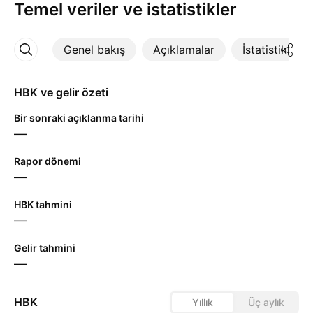
Temel veriler ve istatistikler
Genel bakış
Açıklamalar
İstatistikler
Daha Fazla
HBK ve gelir özeti
Bir sonraki açıklanma tarihi
—
Rapor dönemi
—
HBK tahmini
—
Gelir tahmini
—
HBK
Yıllık
Üç aylık