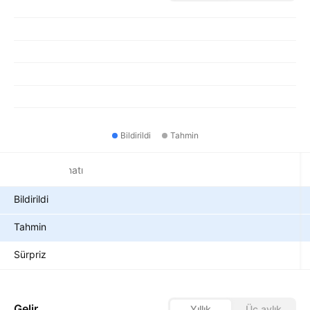
Bildirildi
Tahmin
Sürdürme teminatı
Bildirildi
Tahmin
Sürpriz
Gelir
Yıllık
Üç aylık