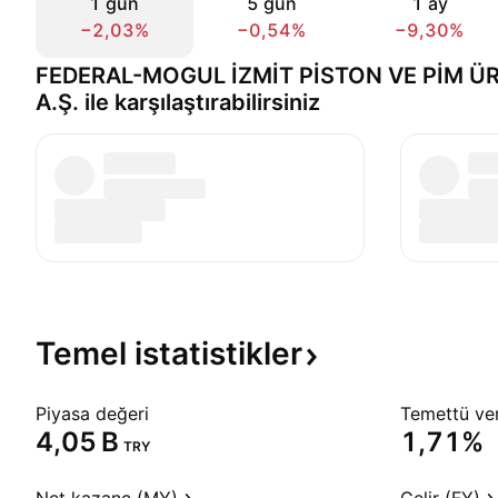
1 gün
5 gün
1 ay
−2,03%
−0,54%
−9,30%
FEDERAL-MOGUL İZMİT PİSTON VE PİM ÜR
A.Ş. ile karşılaştırabilirsiniz
Temel
istatistikler
Piyasa değeri
Temettü veri
‪4,05 B‬
1,71%
TRY