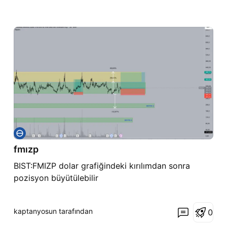
fmızp
BIST:FMIZP dolar grafiğindeki kırılımdan sonra
pozisyon büyütülebilir
kaptanyosun tarafından
0