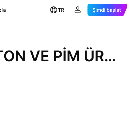
zla
TR
Şimdi başlat
FEDERAL-MOGUL İZMİT PİSTON VE PİM ÜRETİM TESİSLERİ A.Ş.