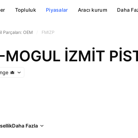
er
Topluluk
Piyasalar
Aracı kurum
Daha Fa
l Parçaları: OEM
/
FMIZP
ange
ellik
Daha Fazla