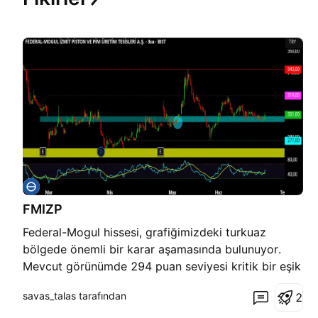
FMIZP
Federal-Mogul hissesi, grafiğimizdeki turkuaz
bölgede önemli bir karar aşamasında bulunuyor.
Mevcut görünümde 294 puan seviyesi kritik bir eşik
olarak öne çıkıyor. Fiyatın 294 puan üzerinde
savas_talas tarafından
2
kalıcılık sağlaması halinde turkuaz karar bölgesi
korunmuş olacak ve hissenin 319 ve 343 puan