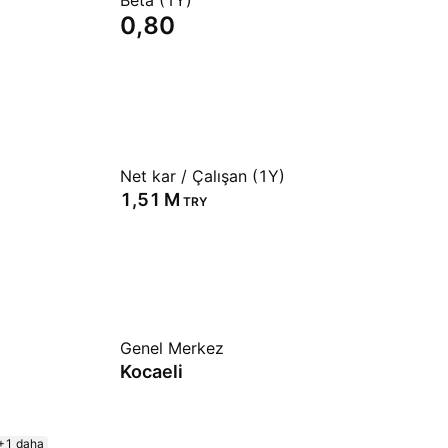
Beta (1Y)
0,80
Net kar / Çalışan (1Y)
‪1,51 M‬
TRY
Genel Merkez
Kocaeli
+1 daha