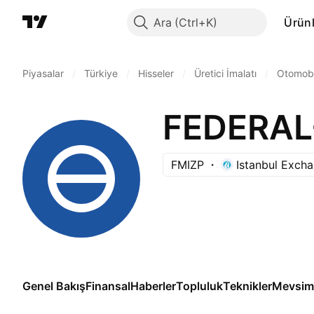
Ara
Ürünl
Piyasalar
/
Türkiye
/
Hisseler
/
Üretici İmalatı
/
Otomobi
FMIZP
Istanbul Exch
Genel Bakış
Finansal
Haberler
Topluluk
Teknikler
Mevsims