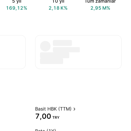
5 yıl
10 yıl
Tüm zamanlar
169,12%
‪2,18 K‬%
‪2,95 M‬%
Basit HBK (TTM)
7,00
TRY