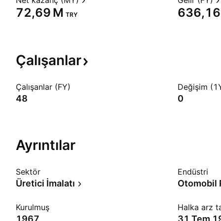
Net kazanç (MY)
Gelir (FY)
‪72,69 M‬
‪636,16
TRY
Çalışanlar
Çalışanlar (FY)
Değişim (1
48
0
Ayrıntılar
Sektör
Endüstri
Üretici İmalatı
Otomobil 
Kurulmuş
Halka arz ta
1967
31 Tem 1