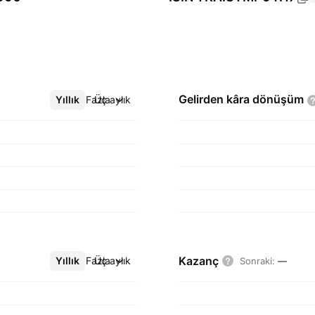
Gelirden kâra
dönüşüm
Yıllık
Daha Fazla
Üç aylık
Kazanç
Yıllık
Daha Fazla
Üç aylık
Sonraki
:
—