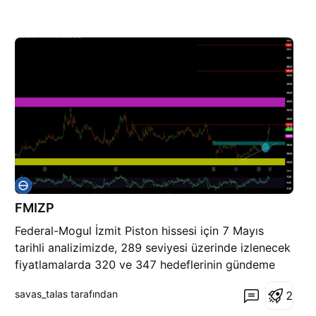
FMIZP
Federal-Mogul İzmit Piston hissesi için 7 Mayıs
tarihli analizimizde, 289 seviyesi üzerinde izlenecek
fiyatlamalarda 320 ve 347 hedeflerinin gündeme
gelebileceğini belirtmiştik. Bu beklentimizin
savas_talas tarafından
2
temelinde, hissenin karar bandı üzerinde güçlü bir
kapanış yapması ve kısa vadeli mavi blok üzerinde