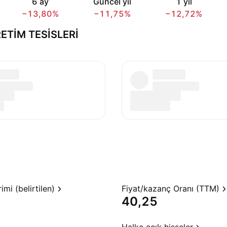
6 ay
Güncel yıl
1 yıl
−13,80%
−11,75%
−12,72%
ETİM TESİSLERİ
mi (belirtilen)
Fiyat/kazanç Oranı (TTM)
40,25