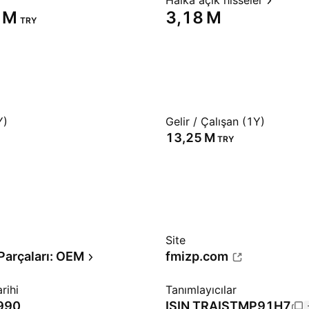
Halka açık hisseler
 M‬
‪3,18 M‬
TRY
Y)
Gelir / Çalışan (1Y)
‪13,25 M‬
TRY
Site
Parçaları: OEM
fmizp.com
rihi
Tanımlayıcılar
990
ISIN
TRAISTMP91H7