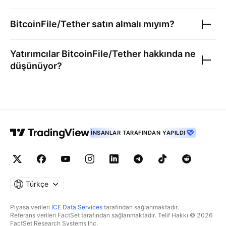
BitcoinFile/Tether
satın almalı mıyım?
Yatırımcılar
BitcoinFile/Tether
hakkında ne
düşünüyor?
İNSANLAR TARAFINDAN YAPILDI
Türkçe
Piyasa verileri
ICE Data Services
tarafından sağlanmaktadır.
Referans verileri FactSet tarafından sağlanmaktadır. Telif Hakkı © 2026
FactSet Research Systems Inc.