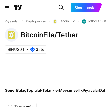
Şimdi başlat
Bitcoin File
Tether USDt
Piyasalar
/
Kriptoparalar
/
/
BitcoinFile/Tether
BIFIUSDT
Gate
Genel Bakış
Topluluk
Teknikler
Mevsimsellik
Piyasalar
Dah
Tam grafik