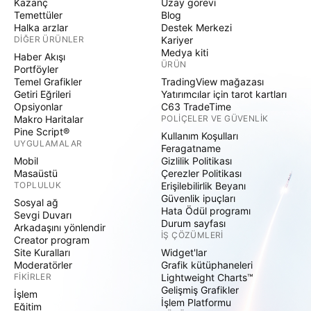
Kazanç
Uzay görevi
Temettüler
Blog
Halka arzlar
Destek Merkezi
DIĞER ÜRÜNLER
Kariyer
Medya kiti
Haber Akışı
ÜRÜN
Portföyler
Temel Grafikler
TradingView mağazası
Getiri Eğrileri
Yatırımcılar için tarot kartları
Opsiyonlar
C63 TradeTime
Makro Haritalar
POLIÇELER VE GÜVENLIK
Pine Script®
Kullanım Koşulları
UYGULAMALAR
Feragatname
Mobil
Gizlilik Politikası
Masaüstü
Çerezler Politikası
TOPLULUK
Erişilebilirlik Beyanı
Güvenlik ipuçları
Sosyal ağ
Hata Ödül programı
Sevgi Duvarı
Durum sayfası
Arkadaşını yönlendir
İŞ ÇÖZÜMLERI
Creator program
Site Kuralları
Widget'lar
Moderatörler
Grafik kütüphaneleri
FIKIRLER
Lightweight Charts™
Gelişmiş Grafikler
İşlem
İşlem Platformu
Eğitim