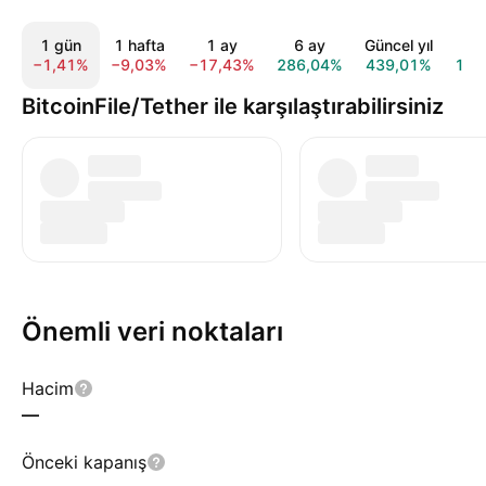
1 gün
1 hafta
1 ay
6 ay
Güncel yıl
1 
−1,41%
−9,03%
−17,43%
286,04%
439,01%
125
BitcoinFile/Tether ile karşılaştırabilirsiniz
Önemli veri noktaları
Hacim
—
Önceki kapanış