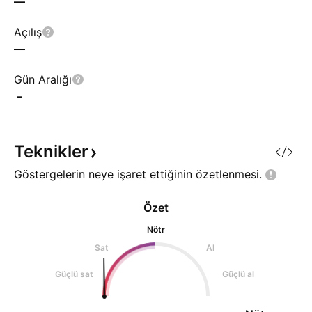
—
Açılış
—
Gün Aralığı
–
Teknikler
Göstergelerin neye işaret ettiğinin
özetlenmesi.
Özet
Nötr
Sat
Al
Güçlü sat
Güçlü al