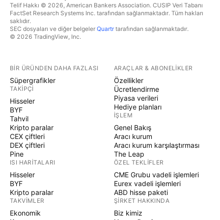
Telif Hakkı © 2026, American Bankers Association. CUSIP Veri Tabanı
FactSet Research Systems Inc. tarafından sağlanmaktadır. Tüm hakları
saklıdır.
SEC dosyaları ve diğer belgeler
Quartr
tarafından sağlanmaktadır.
© 2026 TradingView, Inc.
BIR ÜRÜNDEN DAHA FAZLASI
ARAÇLAR & ABONELIKLER
Süpergrafikler
Özellikler
TAKIPÇI
Ücretlendirme
Piyasa verileri
Hisseler
Hediye planları
BYF
İŞLEM
Tahvil
Kripto paralar
Genel Bakış
CEX çiftleri
Aracı kurum
DEX çiftleri
Aracı kurum karşılaştırması
Pine
The Leap
ISI HARITALARI
ÖZEL TEKLIFLER
Hisseler
CME Grubu vadeli işlemleri
BYF
Eurex vadeli işlemleri
Kripto paralar
ABD hisse paketi
TAKVIMLER
ŞIRKET HAKKINDA
Ekonomik
Biz kimiz