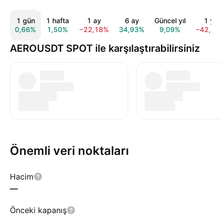
1 gün
1 hafta
1 ay
6 ay
Güncel yıl
1 yıl
0,66%
1,50%
−22,18%
34,93%
9,09%
−42,2
AEROUSDT SPOT ile karşılaştırabilirsiniz
Önemli veri noktaları
Hacim
—
Önceki kapanış