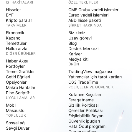
ISI HARITALARI
ÖZEL TEKLIFLER
Hisseler
CME Grubu vadeli işlemleri
BYF
Eurex vadeli işlemleri
Kripto paralar
ABD hisse paketi
TAKVIMLER
ŞIRKET HAKKINDA
Ekonomik
Biz kimiz
Kazanç
Uzay görevi
Temettüler
Blog
Halka arzlar
Destek Merkezi
DIĞER ÜRÜNLER
Kariyer
Medya kiti
Haber Akışı
ÜRÜN
Portföyler
Temel Grafikler
TradingView mağazası
Getiri Eğrileri
Yatırımcılar için tarot kartları
Opsiyonlar
C63 TradeTime
Makro Haritalar
POLIÇELER VE GÜVENLIK
Pine Script®
Kullanım Koşulları
UYGULAMALAR
Feragatname
Mobil
Gizlilik Politikası
Masaüstü
Çerezler Politikası
TOPLULUK
Erişilebilirlik Beyanı
Güvenlik ipuçları
Sosyal ağ
Hata Ödül programı
Sevgi Duvarı
Durum sayfası