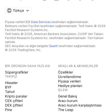
Türkçe
Piyasa verileri
ICE Data Services
tarafından sağlanmaktadır.
Referans verileri FactSet tarafından sağlanmaktadır. Telif Hakkı © 2026
FactSet Research Systems Inc.
Telif Hakkı © 2026, American Bankers Association. CUSIP Veri Tabanı
FactSet Research Systems Inc. tarafından sağlanmaktadır. Tüm hakları
saklıdır.
SEC dosyaları ve diğer belgeler
Quartr
tarafından sağlanmaktadır.
© 2026 TradingView, Inc.
BIR ÜRÜNDEN DAHA FAZLASI
ARAÇLAR & ABONELIKLER
Süpergrafikler
Özellikler
TAKIPÇI
Ücretlendirme
Piyasa verileri
Hisseler
Hediye planları
BYF
İŞLEM
Tahvil
Kripto paralar
Genel Bakış
CEX çiftleri
Aracı kurum
DEX çiftleri
Aracı kurum karşılaştırması
Pine
The Leap