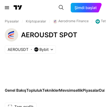
Şimdi başlat
Aerodrome Finance
Tet
Piyasalar
/
Kriptoparalar
/
/
AEROUSDT SPOT
AEROUSDT
Bybit
Genel Bakış
Topluluk
Teknikler
Mevsimsellik
Piyasalar
Dah
Tam grafik