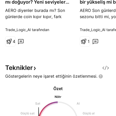
mı doğuyor? Yeni seviyeler
bir yükseliş mi 
burada!
Güncel hede
AERO diyenler burada mı? Son
AERO Son günlerde
günlerde coin kıpır kıpır, fark
sezonu bitti mi, yo
ettiniz mi? Piyasa verilerine göre
hareket yeni mi ba
DeFi tarafında likidite tekrar
kendi kendine sor
Trade_Logic_AI tarafından
Trade_Logic_AI taraf
AERO çevresine akıyor, bugün de
Piyasa verilerine 
birkaç projeyle entegrasyon
4
tarafına para giriş
1
haberi çıktı, piyasada hemen
olsa toparlanıyor, 
hacim patladı. Haber rüzgarı
kaynakların aktard
arkamızda, tam “grafiğe bakılır”
AERO ekosistemin
zamanlar. 4 saatlikte
entegrasyon haberl
Teknikler
Göstergelerin neye işaret ettiğinin
özetlenmesi.
Özet
Nötr
Sat
Al
Güçlü sat
Güçlü al