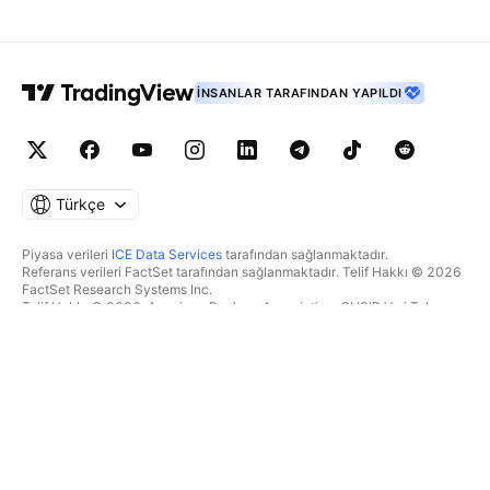
İNSANLAR TARAFINDAN YAPILDI
Türkçe
Piyasa verileri
ICE Data Services
tarafından sağlanmaktadır.
Referans verileri FactSet tarafından sağlanmaktadır. Telif Hakkı © 2026
FactSet Research Systems Inc.
Telif Hakkı © 2026, American Bankers Association. CUSIP Veri Tabanı
FactSet Research Systems Inc. tarafından sağlanmaktadır. Tüm hakları
saklıdır.
SEC dosyaları ve diğer belgeler
Quartr
tarafından sağlanmaktadır.
© 2026 TradingView, Inc.
BIR ÜRÜNDEN DAHA FAZLASI
ARAÇLAR & ABONELIKLER
Süpergrafikler
Özellikler