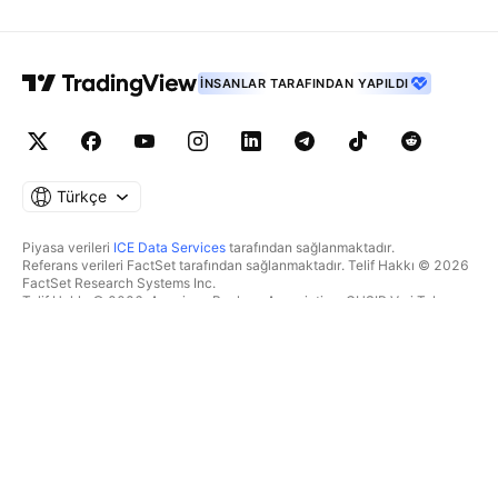
İNSANLAR TARAFINDAN YAPILDI
Türkçe
Piyasa verileri
ICE Data Services
tarafından sağlanmaktadır.
Referans verileri FactSet tarafından sağlanmaktadır. Telif Hakkı © 2026
FactSet Research Systems Inc.
Telif Hakkı © 2026, American Bankers Association. CUSIP Veri Tabanı
FactSet Research Systems Inc. tarafından sağlanmaktadır. Tüm hakları
saklıdır.
SEC dosyaları ve diğer belgeler
Quartr
tarafından sağlanmaktadır.
© 2026 TradingView, Inc.
BIR ÜRÜNDEN DAHA FAZLASI
ARAÇLAR & ABONELIKLER
Süpergrafikler
Özellikler
TAKIPÇI
Ücretlendirme