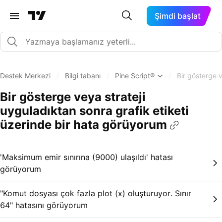
Şimdi başlat
Destek Merkezi
/
Bilgi tabanı
/
Pine Script®
/
Bir gösterge v
Bir gösterge veya strateji
uyguladıktan sonra grafik etiketi
üzerinde bir hata görüyorum
'Maksimum emir sınırına (9000) ulaşıldı' hatası
görüyorum
"Komut dosyası çok fazla plot (x) oluşturuyor. Sınır
64" hatasını görüyorum